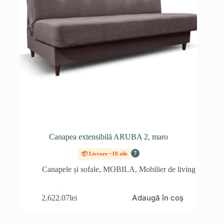
Canapea extensibilă ARUBA 2, maro
?
📦 Livrare ~10 zile
Canapele și sofale
,
MOBILA
,
Mobilier de living
Adaugă în coș
2,622.07
lei