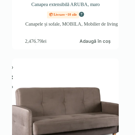
Canapea extensibilă ARUBA, maro
?
📦 Livrare ~10 zile
Canapele și sofale
,
MOBILA
,
Mobilier de living
Adaugă în coș
2,476.79
lei