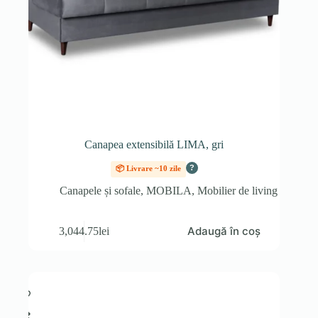
Canapea extensibilă LIMA, gri
?
📦 Livrare ~10 zile
Canapele și sofale
,
MOBILA
,
Mobilier de living
Adaugă în coș
3,044.75
lei