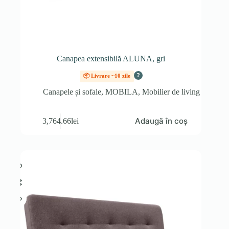
Canapea extensibilă ALUNA, gri
?
📦 Livrare ~10 zile
Canapele și sofale
,
MOBILA
,
Mobilier de living
Adaugă în coș
3,764.66
lei