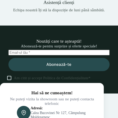
Asistență clienți
Echipa noastră îți stă la dispoziție de luni până sâmbătă.
Noutăți care te așteaptă!
Abonează-te pentru surprize și oferte speciale!
Abonează-te
Am citit și accept
Politica de Confidențialitate
*
Hai să ne cunoaștem!
Ne puteți vizita la showroom sau ne puteți contacta
telefonic
Adresă:
Calea Bucovinei Nr 127, Câmpulung
Moldovenesc