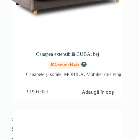
Canapea extensibilă CUBA, bej
?
📦 Livrare ~10 zile
Canapele și sofale
,
MOBILA
,
Mobilier de living
Adaugă în coș
3,190.03
lei