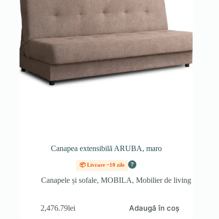
Canapea extensibilă ARUBA, maro
?
📦 Livrare ~10 zile
Canapele și sofale
,
MOBILA
,
Mobilier de living
Adaugă în coș
2,476.79
lei