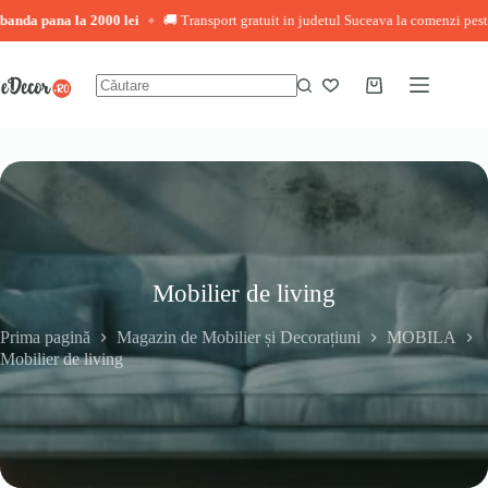
na la 2000 lei
🚚 Transport gratuit in judetul Suceava la comenzi peste 3.000 le
◆
Sari
la
conținut
Coș
Niciun
de
rezultat
cumpărături
Mobilier de living
Prima pagină
Magazin de Mobilier și Decorațiuni
MOBILA
Mobilier de living