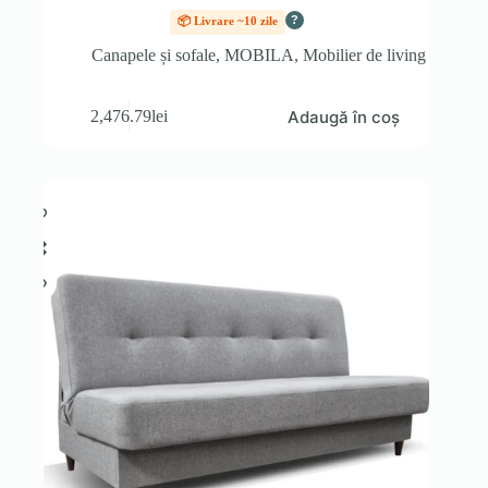
?
📦 Livrare ~10 zile
Canapele și sofale
,
MOBILA
,
Mobilier de living
Adaugă în coș
2,476.79
lei