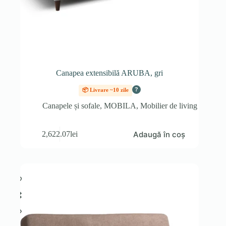
Canapea extensibilă ARUBA, gri
?
📦 Livrare ~10 zile
Canapele și sofale
,
MOBILA
,
Mobilier de living
Adaugă în coș
2,622.07
lei