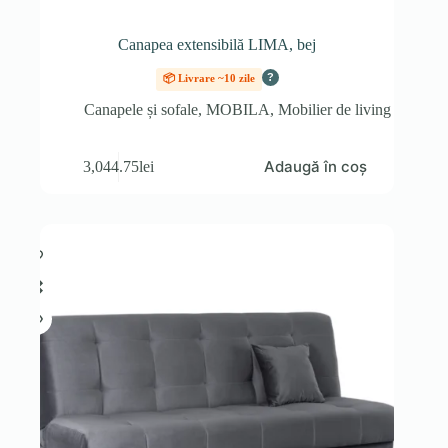
Canapea extensibilă LIMA, bej
?
📦 Livrare ~10 zile
Canapele și sofale
,
MOBILA
,
Mobilier de living
Adaugă în coș
3,044.75
lei