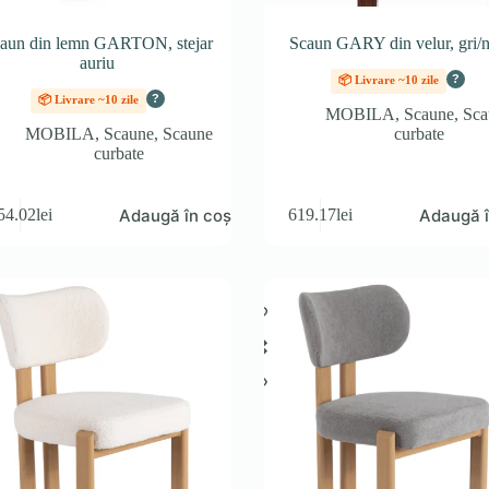
aun din lemn GARTON, stejar
Scaun GARY din velur, gri/
auriu
?
📦 Livrare ~10 zile
?
📦 Livrare ~10 zile
MOBILA
,
Scaune
,
Sca
MOBILA
,
Scaune
,
Scaune
curbate
curbate
Adaugă în coș
Adaugă î
54.02
lei
619.17
lei