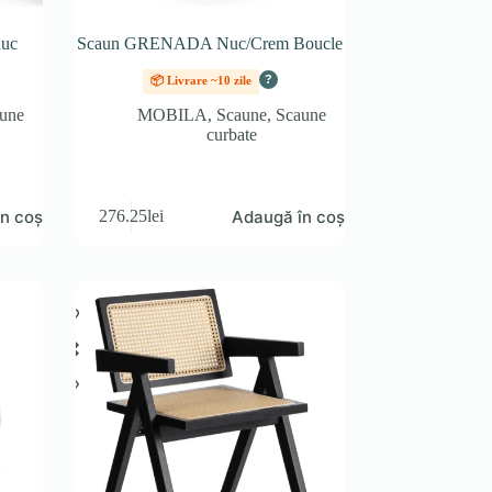
nuc
Scaun GRENADA Nuc/Crem Boucle
?
📦 Livrare ~10 zile
une
MOBILA
,
Scaune
,
Scaune
curbate
n coș
Adaugă în coș
276.25
lei