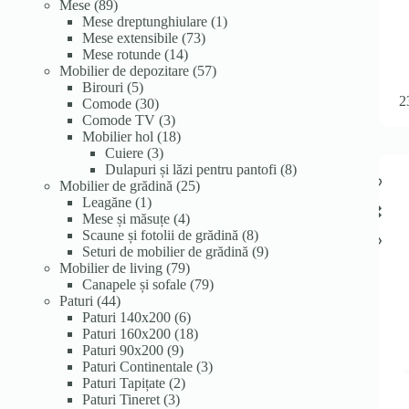
89
produse
produse
Mese
89
de
1
Mese dreptunghiulare
1
produse
73
produs
Mese extensibile
73
14
de
Mese rotunde
14
produse
produse
57
Mobilier de depozitare
57
5
de
Birouri
5
2
produse
30
produse
Comode
30
de
3
Comode TV
3
produse
produse
18
Mobilier hol
18
3
produse
Cuiere
3
produse
8
Dulapuri și lăzi pentru pantofi
8
25
produse
Mobilier de grădină
25
1
de
Leagăne
1
produs
4
produse
Mese și măsuțe
4
produse
8
Scaune și fotolii de grădină
8
produse
9
Seturi de mobilier de grădină
9
79
produse
Mobilier de living
79
de
79
Canapele și sofale
79
44
produse
de
Paturi
44
de
6
produse
Paturi 140x200
6
produse
produse
18
Paturi 160x200
18
9
produse
Paturi 90x200
9
produse
3
Paturi Continentale
3
2
produse
Paturi Tapițate
2
3
produse
Paturi Tineret
3