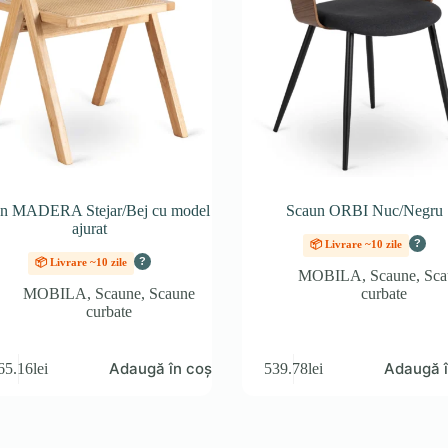
n MADERA Stejar/Bej cu model
Scaun ORBI Nuc/Negru
ajurat
?
📦 Livrare ~10 zile
?
📦 Livrare ~10 zile
MOBILA
,
Scaune
,
Sca
MOBILA
,
Scaune
,
Scaune
curbate
curbate
Adaugă în coș
Adaugă î
65.16
lei
539.78
lei