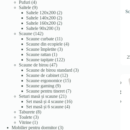
4
produse
Pufuri
4
produse
9
Saltele
9
Sc
produse
2
Saltele 120x200
2
produse
2
Saltele 140x200
2
produse
2
Saltele 160x200
2
3
produse
Saltele 90x200
3
142
produse
Scaune
142
de
11
Scaune curbate
11
produse
produse
4
Scaune din ecopiele
4
3
produse
Scaune împletite
3
1
produse
Scaune rattan
1
2
produs
122
Scaune tapițate
122
47
de
Scaune de birou
47
de
produse
3
Scaune de birou standard
3
produse
12
produse
Scaune de cabinet
12
produse
15
Scaune ergonomice
15
9
produse
Scaune gaming
9
produse
7
Scaune pentru tineret
7
21
produse
Seturi masă și scaune
21
de
16
Set masă și 4 scaune
16
produse
4
produse
Set masă și 6 scaune
4
8
produse
Taburete
8
3
produse
Toalete
3
1
produse
Vitrine
1
produs
3
Mobilier pentru dormitor
3