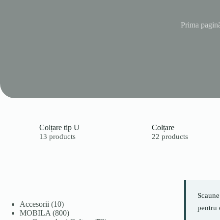
Prima pagin
Colțare tip U
Colțare
13 products
22 products
Scaune 
10
Accesorii
10
pentru 
produse
800
MOBILA
800