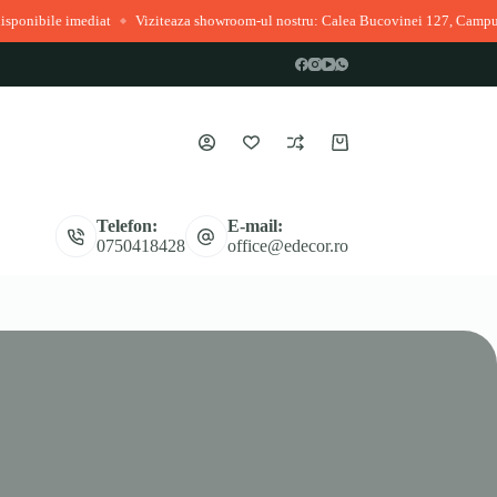
ile imediat
Viziteaza showroom-ul nostru: Calea Bucovinei 127, Campulung 
◆
Coș
de
cumpărături
Telefon:
E-mail:
0750418428
office@edecor.ro