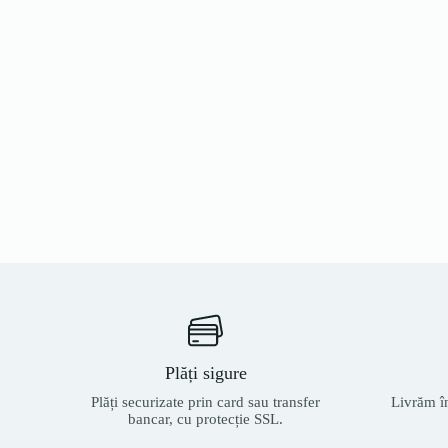
Plăți sigure
Plăți securizate prin card sau transfer
Livrăm î
bancar, cu protecție SSL.