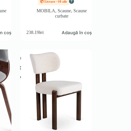
?
📦 Livrare ~10 zile
une
MOBILA
,
Scaune
,
Scaune
curbate
n coș
Adaugă în coș
238.19
lei