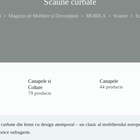
Scaune curbate
ă
Magazin de Mobilier și Decorațiuni
MOBILA
Scaune
Sc
Canapele si
Canapele
Coltare
44 products
79 products
curbate din lemn cu design atemporal – un clasic al mobilierului europea
orice sufragerie.