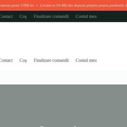
peste 3.000 lei
Livrare in 24-48h din depozit propriu pentru produsele disponib
◆
Contact
Coş
Finalizare comandă
Contul meu
Contact
Coş
Finalizare comandă
Contul meu