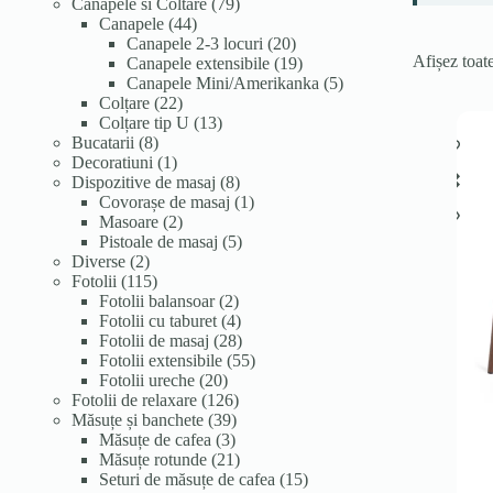
de
79
Canapele si Coltare
79
produse
44
de
Canapele
44
de
produse
20
Canapele 2-3 locuri
20
Afișez toate
produse
de
19
Canapele extensibile
19
produse
produse
5
Canapele Mini/Amerikanka
5
22
produse
Colțare
22
de
13
Colțare tip U
13
8
produse
produse
Bucatarii
8
produse
1
Decoratiuni
1
produs
8
Dispozitive de masaj
8
produse
1
Covorașe de masaj
1
2
produs
Masoare
2
produse
5
Pistoale de masaj
5
2
produse
Diverse
2
produse
115
Fotolii
115
produse
2
Fotolii balansoar
2
produse
4
Fotolii cu taburet
4
produse
28
Fotolii de masaj
28
de
55
Fotolii extensibile
55
20
produse
de
Fotolii ureche
20
de
126
produse
Fotolii de relaxare
126
produse
39
de
Măsuțe și banchete
39
3
de
produse
Măsuțe de cafea
3
produse
produse
21
Măsuțe rotunde
21
de
15
Seturi de măsuțe de cafea
15