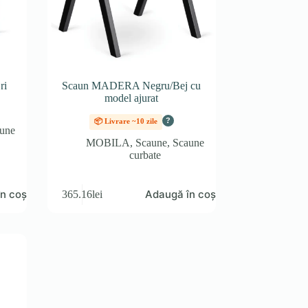
ri
Scaun MADERA Negru/Bej cu
model ajurat
?
📦 Livrare ~10 zile
une
MOBILA
,
Scaune
,
Scaune
curbate
n coș
Adaugă în coș
365.16
lei