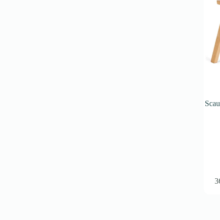
Scau
3