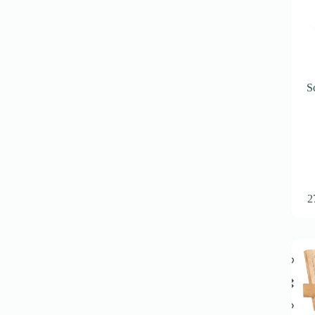
produse
S
2