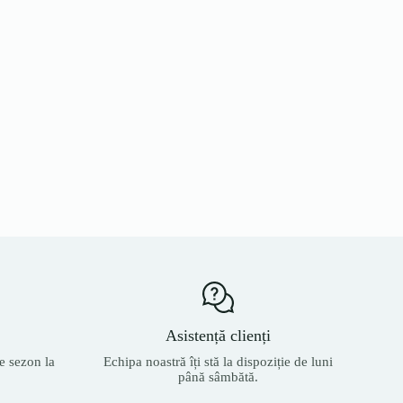
Asistență clienți
e sezon la
Echipa noastră îți stă la dispoziție de luni
până sâmbătă.