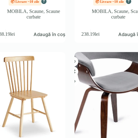
?
?
📦 Livrare ~10 zile
📦 Livrare ~10 zile
MOBILA
,
Scaune
,
Scaune
MOBILA
,
Scaune
,
Sca
curbate
curbate
Adaugă în coș
Adaugă î
38.19
lei
238.19
lei