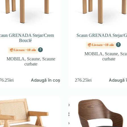
caun GRENADA Stejar/Crem
Scaun GRENADA Stejar/G
Bouclé
?
📦 Livrare ~10 zile
?
📦 Livrare ~10 zile
MOBILA
,
Scaune
,
Sca
MOBILA
,
Scaune
,
Scaune
curbate
curbate
Adaugă în coș
Adaugă î
76.25
lei
276.25
lei