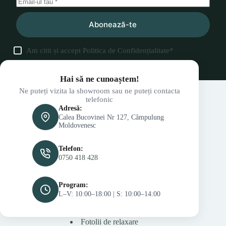
Abonează-te
Am citit și accept
Politica de Confidențialitate
*
Hai să ne cunoaștem!
Ne puteți vizita la showroom sau ne puteți contacta
telefonic
Adresă:
Calea Bucovinei Nr 127, Câmpulung
Moldovenesc
Telefon:
0750 418 428
Program:
L–V: 10:00–18:00 | S: 10:00–14:00
Fotolii de relaxare