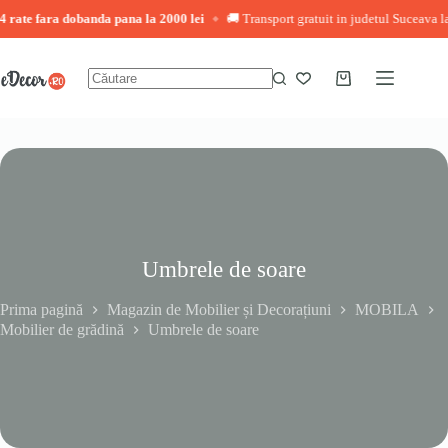
 rate fara dobanda pana la 2000 lei
🚚 Transport gratuit in judetul Suceava la
◆
Sari
la
conținut
Coș
Niciun
de
rezultat
cumpărături
Umbrele de soare
Prima pagină
Magazin de Mobilier și Decorațiuni
MOBILA
Mobilier de grădină
Umbrele de soare