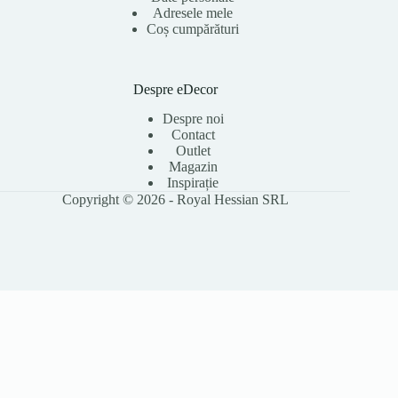
Adresele mele
Coș cumpărături
Despre eDecor
Despre noi
Contact
Outlet
Magazin
Inspirație
Copyright © 2026 - Royal Hessian SRL
Folosim cookie-uri pentru a îmbunătăți experiența ta pe site, a analiza
traficul și a personaliza conținutul. Poți accepta toate cookie-urile sau le
poți refuza pe cele opționale. Citește
Politica Cookies
pentru detalii.
Accept toate
Refuz