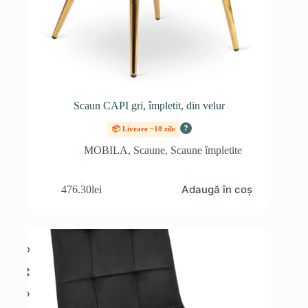
Scaun CAPI gri, împletit, din velur
?
📦 Livrare ~10 zile
MOBILA
,
Scaune
,
Scaune împletite
Adaugă în coș
476.30
lei