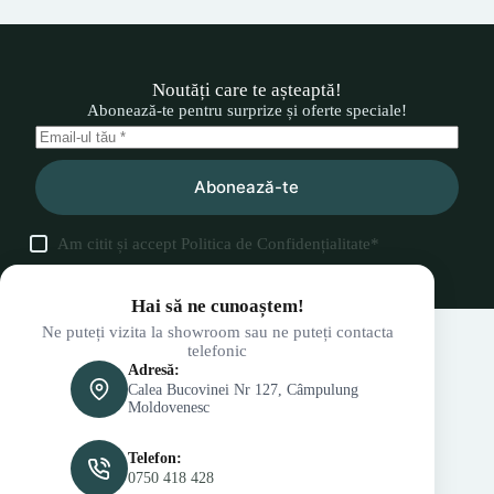
Noutăți care te așteaptă!
Abonează-te pentru surprize și oferte speciale!
Abonează-te
Am citit și accept
Politica de Confidențialitate
*
Hai să ne cunoaștem!
Ne puteți vizita la showroom sau ne puteți contacta
telefonic
Adresă:
Calea Bucovinei Nr 127, Câmpulung
Moldovenesc
Telefon:
0750 418 428