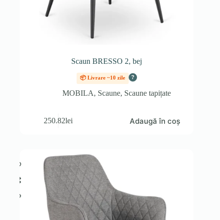
Scaun BRESSO 2, bej
?
📦 Livrare ~10 zile
MOBILA
,
Scaune
,
Scaune tapițate
Adaugă în coș
250.82
lei