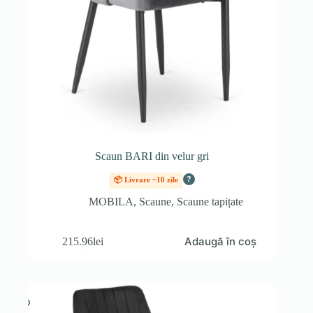
Scaun BARI din velur gri
?
📦 Livrare ~10 zile
MOBILA
,
Scaune
,
Scaune tapițate
Adaugă în coș
215.96
lei