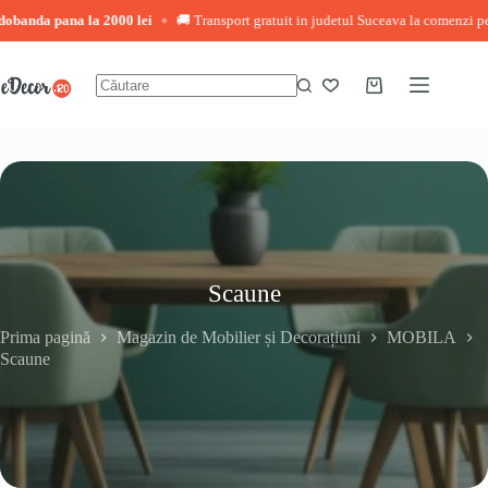
 pana la 2000 lei
🚚 Transport gratuit in judetul Suceava la comenzi peste 3.00
◆
Sari
la
conținut
Coș
Niciun
de
rezultat
cumpărături
Scaune
Prima pagină
Magazin de Mobilier și Decorațiuni
MOBILA
Scaune