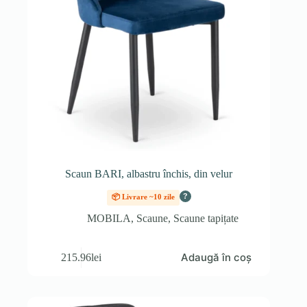
Scaun BARI, albastru închis, din velur
?
📦 Livrare ~10 zile
MOBILA
,
Scaune
,
Scaune tapițate
Adaugă în coș
215.96
lei