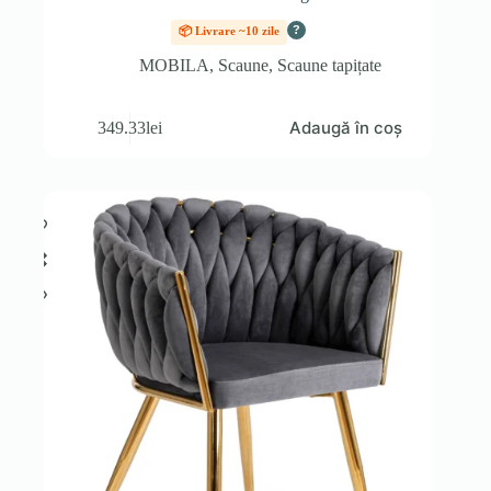
?
📦 Livrare ~10 zile
MOBILA
,
Scaune
,
Scaune tapițate
Adaugă în coș
349.33
lei