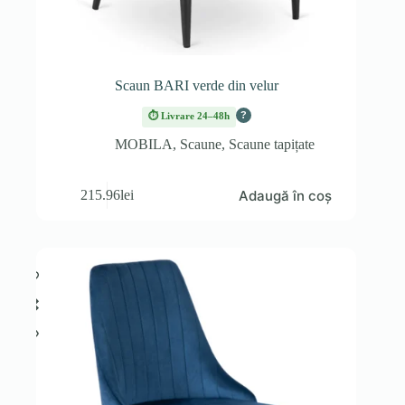
Scaun BARI verde din velur
?
⏱ Livrare 24–48h
MOBILA
,
Scaune
,
Scaune tapițate
Adaugă în coș
215.96
lei