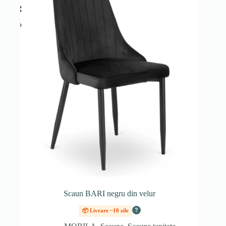
Scaun BARI negru din velur
?
📦 Livrare ~10 zile