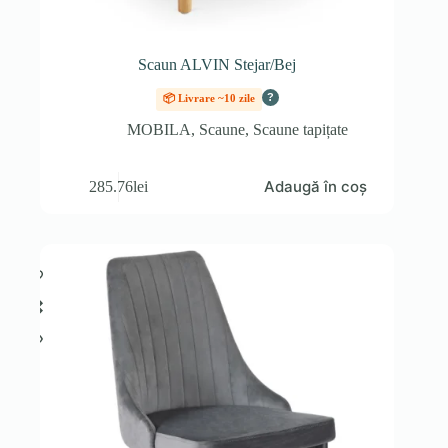
Scaun ALVIN Stejar/Bej
?
📦 Livrare ~10 zile
MOBILA
,
Scaune
,
Scaune tapițate
Adaugă în coș
285.76
lei