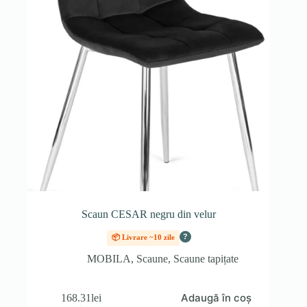
Scaun CESAR negru din velur
?
📦 Livrare ~10 zile
MOBILA
,
Scaune
,
Scaune tapițate
Adaugă în coș
168.31
lei