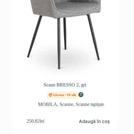
Scaun BRESSO 2, gri
?
📦 Livrare ~10 zile
MOBILA
,
Scaune
,
Scaune tapițate
Adaugă în coș
250.82
lei