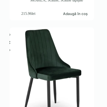
MOBILA
,
Scaune
,
Scaune tapițate
Adaugă în coș
215.96
lei