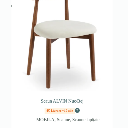
Scaun ALVIN Nuc/Bej
?
📦 Livrare ~10 zile
MOBILA
,
Scaune
,
Scaune tapițate