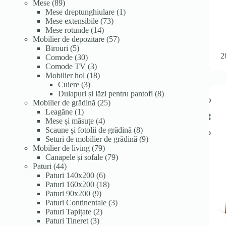
89
produse
produse
Mese
89
de
1
Mese dreptunghiulare
1
produse
73
produs
Mese extensibile
73
14
de
Mese rotunde
14
produse
produse
57
Mobilier de depozitare
57
5
de
Birouri
5
2
produse
30
produse
Comode
30
de
3
Comode TV
3
produse
produse
18
Mobilier hol
18
3
produse
Cuiere
3
produse
8
Dulapuri și lăzi pentru pantofi
8
25
produse
Mobilier de grădină
25
1
de
Leagăne
1
produs
4
produse
Mese și măsuțe
4
produse
8
Scaune și fotolii de grădină
8
produse
9
Seturi de mobilier de grădină
9
79
produse
Mobilier de living
79
de
79
Canapele și sofale
79
44
produse
de
Paturi
44
de
6
produse
Paturi 140x200
6
produse
produse
18
Paturi 160x200
18
9
produse
Paturi 90x200
9
produse
3
Paturi Continentale
3
2
produse
Paturi Tapițate
2
3
produse
Paturi Tineret
3