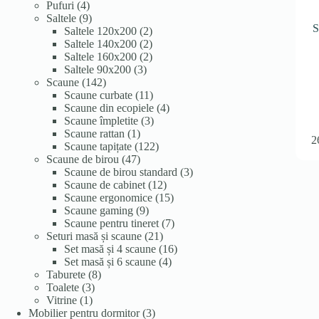
4
produse
Pufuri
4
produse
9
Saltele
9
S
produse
2
Saltele 120x200
2
produse
2
Saltele 140x200
2
produse
2
Saltele 160x200
2
3
produse
Saltele 90x200
3
142
produse
Scaune
142
de
11
Scaune curbate
11
produse
produse
4
Scaune din ecopiele
4
3
produse
Scaune împletite
3
1
produse
Scaune rattan
1
2
produs
122
Scaune tapițate
122
47
de
Scaune de birou
47
de
produse
3
Scaune de birou standard
3
produse
12
produse
Scaune de cabinet
12
produse
15
Scaune ergonomice
15
9
produse
Scaune gaming
9
produse
7
Scaune pentru tineret
7
21
produse
Seturi masă și scaune
21
de
16
Set masă și 4 scaune
16
produse
4
produse
Set masă și 6 scaune
4
8
produse
Taburete
8
3
produse
Toalete
3
1
produse
Vitrine
1
produs
3
Mobilier pentru dormitor
3