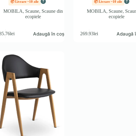
?
?
📦 Livrare ~10 zile
📦 Livrare ~10 zile
MOBILA
,
Scaune
,
Scaune din
MOBILA
,
Scaune
,
Scaun
ecopiele
ecopiele
Adaugă în coș
Adaugă î
85.76
lei
269.93
lei