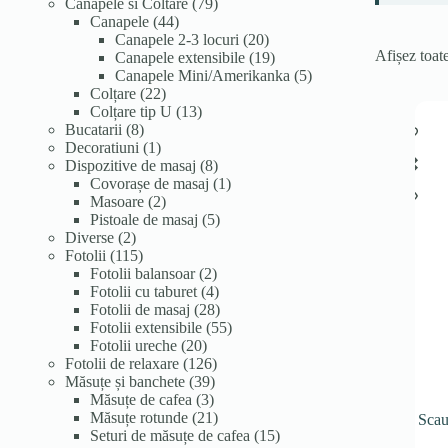
de
79
Canapele si Coltare
79
produse
44
de
Canapele
44
de
produse
20
Canapele 2-3 locuri
20
Afișez toate
produse
de
19
Canapele extensibile
19
produse
produse
5
Canapele Mini/Amerikanka
5
22
produse
Colțare
22
de
13
Colțare tip U
13
8
produse
produse
Bucatarii
8
produse
1
Decoratiuni
1
produs
8
Dispozitive de masaj
8
produse
1
Covorașe de masaj
1
2
produs
Masoare
2
produse
5
Pistoale de masaj
5
2
produse
Diverse
2
produse
115
Fotolii
115
produse
2
Fotolii balansoar
2
produse
4
Fotolii cu taburet
4
produse
28
Fotolii de masaj
28
de
55
Fotolii extensibile
55
20
produse
de
Fotolii ureche
20
de
126
produse
Fotolii de relaxare
126
produse
39
de
Măsuțe și banchete
39
3
de
produse
Măsuțe de cafea
3
produse
produse
21
Măsuțe rotunde
21
Scau
de
15
Seturi de măsuțe de cafea
15