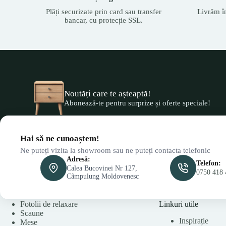
Plăți securizate prin card sau transfer
Livrăm î
bancar, cu protecție SSL.
Noutăți care te așteaptă!
Abonează-te pentru surprize și oferte speciale!
Hai să ne cunoaștem!
Ne puteți vizita la showroom sau ne puteți contacta telefonic
Adresă:
Telefon:
Calea Bucovinei Nr 127,
0750 418 
Câmpulung Moldovenesc
Fotolii de relaxare
Linkuri utile
Scaune
Inspirație
Mese