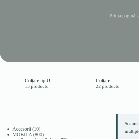
Prima pagină
Colțare tip U
Colțare
13 products
22 products
Scaune 
10
Accesorii
10
multipl
produse
800
MOBILA
800