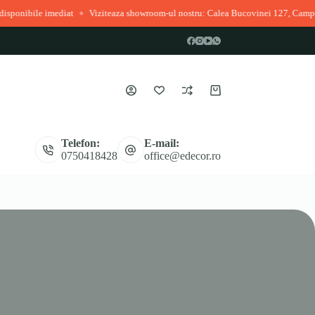
onibile imediat
Viziteaza showroom-ul nostru: Calea Bucovinei 127, Campulu
◆
Coș
de
cumpărături
Telefon:
E-mail:
0750418428
office@edecor.ro