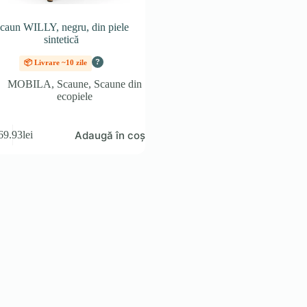
caun WILLY, negru, din piele
sintetică
?
📦 Livrare ~10 zile
MOBILA
,
Scaune
,
Scaune din
ecopiele
Adaugă în coș
69.93
lei