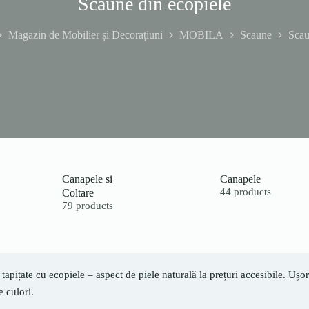
Scaune din ecopiele
Magazin de Mobilier și Decorațiuni
MOBILA
Scaune
Scau
Canapele si
Canapele
Coltare
44 products
79 products
tapițate cu ecopiele – aspect de piele naturală la prețuri accesibile. Ușor 
e culori.