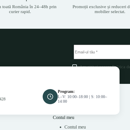
n toată România în 24–48h prin
Promoții exclusive și reduceri d
curier rapid.
mobilier selectat.
Am citit și accept
Politica d
Program:
L–V: 10:00–18:00 | S: 10:00–
428
14:00
Contul meu
Contul meu