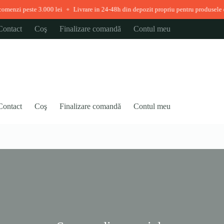
nzi peste 3.000 lei
Livrare in 24-48h din depozit propriu pentru produsele disp
◆
Contact
Coş
Finalizare comandă
Contul meu
Contact
Coş
Finalizare comandă
Contul meu