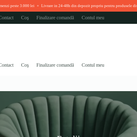
 3.000 lei
Livrare in 24-48h din depozit propriu pentru produsele disponibile i
◆
Contact
Coş
Finalizare comandă
Contul meu
Contact
Coş
Finalizare comandă
Contul meu