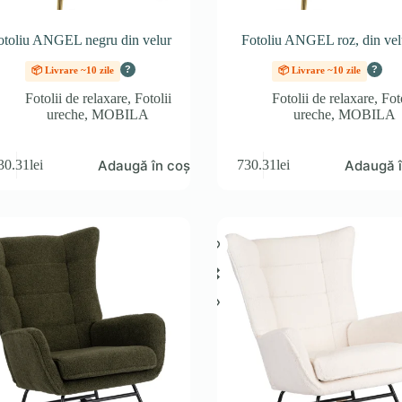
otoliu ANGEL negru din velur
Fotoliu ANGEL roz, din vel
?
?
📦 Livrare ~10 zile
📦 Livrare ~10 zile
Fotolii de relaxare
,
Fotolii
Fotolii de relaxare
,
Fot
ureche
,
MOBILA
ureche
,
MOBILA
Adaugă în coș
Adaugă î
30.31
lei
730.31
lei