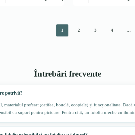
1
2
3
4
…
Întrebări frecvente
re potrivit?
, materialul preferat (catifea, bouclé, ecopiele) și funcționalitate. Dacă v
nsibil cu suport pentru picioare. Pentru citit, un fotoliu ureche cu ilumina
n fotoliu extensibil și un fotoliu cu taburet?