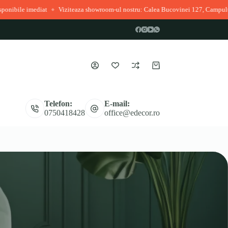
mediat
Viziteaza showroom-ul nostru: Calea Bucovinei 127, Campulung Mold
◆
Coș
de
cumpărături
Telefon:
E-mail:
0750418428
office@edecor.ro