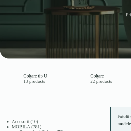
Pr
Colțare tip U
Colțare
13 products
22 products
Fotolii
10
Accesorii
10
modele 
produse
781
MOBILA
781