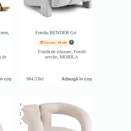
crem,
Fotoliu BENDER Gri
?
📦 Livrare ~10 zile
Fotolii de relaxare
,
Fotolii
i de
ureche
,
MOBILA
n coș
Adaugă în coș
984.33
lei