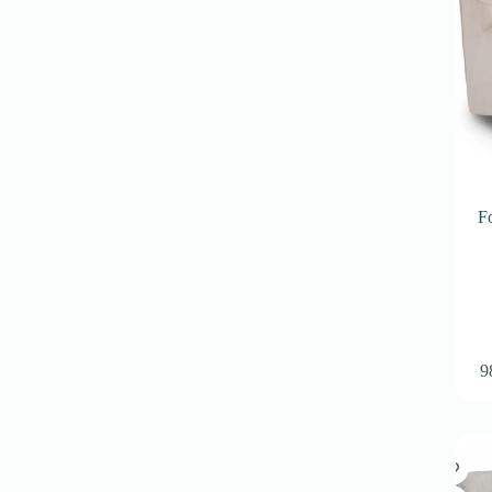
produse
F
9