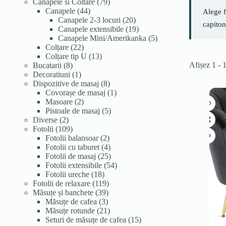
de
79
Canapele si Coltare
79
produse
44
de
Canapele
44
Alege f
de
produse
20
Canapele 2-3 locuri
20
capiton
produse
de
19
Canapele extensibile
19
produse
produse
5
Canapele Mini/Amerikanka
5
22
produse
Colțare
22
de
13
Colțare tip U
13
Afișez 1 - 
8
produse
produse
Bucatarii
8
produse
1
Decoratiuni
1
produs
8
Dispozitive de masaj
8
produse
1
Covorașe de masaj
1
2
produs
Masoare
2
produse
5
Pistoale de masaj
5
2
produse
Diverse
2
produse
109
Fotolii
109
produse
2
Fotolii balansoar
2
produse
4
Fotolii cu taburet
4
produse
25
Fotolii de masaj
25
de
54
Fotolii extensibile
54
18
produse
de
Fotolii ureche
18
produse
119
produse
Fotolii de relaxare
119
39
produse
Măsuțe și banchete
39
3
de
Măsuțe de cafea
3
produse
produse
21
Măsuțe rotunde
21
de
15
Seturi de măsuțe de cafea
15