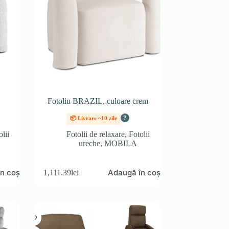
Fotoliu BRAZIL, culoare crem
?
📦 Livrare ~10 zile
olii
Fotolii de relaxare
,
Fotolii
ureche
,
MOBILA
n coș
Adaugă în coș
1,111.39
lei