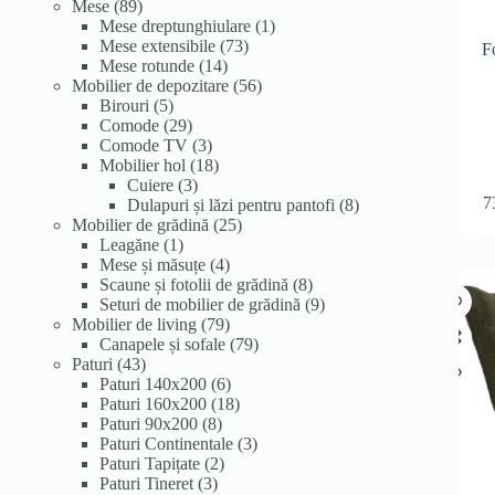
89
produse
produse
Mese
89
de
1
Mese dreptunghiulare
1
produse
73
produs
Mese extensibile
73
F
14
de
Mese rotunde
14
produse
produse
56
Mobilier de depozitare
56
5
de
Birouri
5
produse
29
produse
Comode
29
de
3
Comode TV
3
produse
produse
18
Mobilier hol
18
3
produse
Cuiere
3
7
produse
8
Dulapuri și lăzi pentru pantofi
8
25
produse
Mobilier de grădină
25
1
de
Leagăne
1
produs
4
produse
Mese și măsuțe
4
produse
8
Scaune și fotolii de grădină
8
produse
9
Seturi de mobilier de grădină
9
79
produse
Mobilier de living
79
de
79
Canapele și sofale
79
43
produse
de
Paturi
43
de
6
produse
Paturi 140x200
6
produse
produse
18
Paturi 160x200
18
8
produse
Paturi 90x200
8
produse
3
Paturi Continentale
3
2
produse
Paturi Tapițate
2
3
produse
Paturi Tineret
3