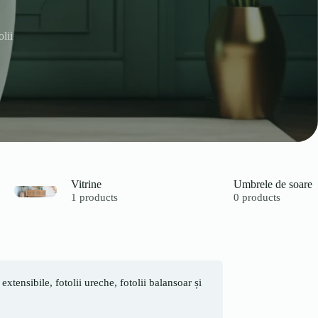
olii
Vitrine
Umbrele de soare
1 products
0 products
tensibile, fotolii ureche, fotolii balansoar și