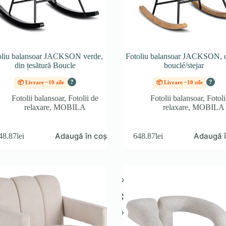
oliu balansoar JACKSON verde,
Fotoliu balansoar JACKSON, 
din țesătură Boucle
bouclé/stejar
?
?
📦 Livrare ~10 zile
📦 Livrare ~10 zile
Fotolii balansoar
,
Fotolii de
Fotolii balansoar
,
Fotoli
relaxare
,
MOBILA
relaxare
,
MOBILA
Adaugă în coș
Adaugă î
48.87
lei
648.87
lei