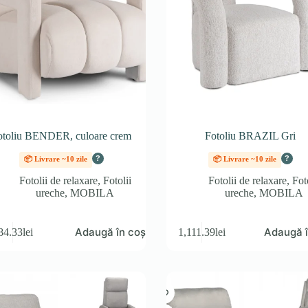
otoliu BENDER, culoare crem
Fotoliu BRAZIL Gri
?
?
📦 Livrare ~10 zile
📦 Livrare ~10 zile
Fotolii de relaxare
,
Fotolii
Fotolii de relaxare
,
Fot
ureche
,
MOBILA
ureche
,
MOBILA
Adaugă în coș
Adaugă î
84.33
lei
1,111.39
lei