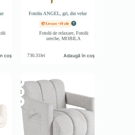
ur
Fotoliu ANGEL, gri, din velur
?
📦 Livrare ~10 zile
olii
Fotolii de relaxare
,
Fotolii
ureche
,
MOBILA
n coș
Adaugă în coș
730.31
lei