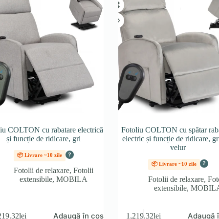
liu COLTON cu rabatare electrică
Fotoliu COLTON cu spătar raba
și funcție de ridicare, gri
electric și funcție de ridicare, gr
velur
?
📦 Livrare ~10 zile
?
📦 Livrare ~10 zile
Fotolii de relaxare
,
Fotolii
extensibile
,
MOBILA
Fotolii de relaxare
,
Fot
extensibile
,
MOBIL
Adaugă în coș
Adaugă î
219.32
lei
1,219.32
lei