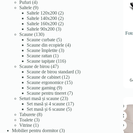
4
produse
Pufuri
4
produse
9
Saltele
9
produse
2
Saltele 120x200
2
produse
2
Saltele 140x200
2
produse
2
Saltele 160x200
2
3
produse
Saltele 90x200
3
Fot
130
produse
Scaune
130
de
5
Scaune curbate
5
produse
produse
4
Scaune din ecopiele
4
3
produse
Scaune împletite
3
1
produse
Scaune rattan
1
produs
116
Scaune tapițate
116
47
produse
Scaune de birou
47
de
3
Scaune de birou standard
3
produse
12
produse
Scaune de cabinet
12
6
produse
15
Scaune ergonomice
15
9
produse
Scaune gaming
9
produse
7
Scaune pentru tineret
7
23
produse
Seturi masă și scaune
23
de
17
Set masă și 4 scaune
17
produse
5
produse
Set masă și 6 scaune
5
8
produse
Taburete
8
3
produse
Toalete
3
1
produse
Vitrine
1
produs
3
Mobilier pentru dormitor
3