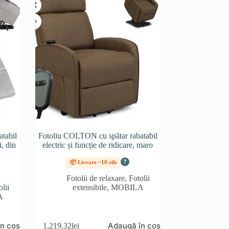
tabil
Fotoliu COLTON cu spătar rabatabil
i, din
electric și funcție de ridicare, maro
?
📦 Livrare ~10 zile
Fotolii de relaxare
,
Fotolii
olii
extensibile
,
MOBILA
A
n coș
Adaugă în coș
1,219.32
lei