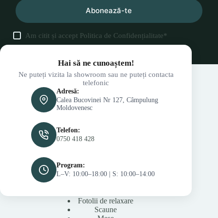
Abonează-te
Am citit și accept
Politica de Confidențialitate
*
Hai să ne cunoaștem!
Ne puteți vizita la showroom sau ne puteți contacta
telefonic
Adresă:
Calea Bucovinei Nr 127, Câmpulung
Moldovenesc
Telefon:
0750 418 428
Program:
L–V: 10:00–18:00 | S: 10:00–14:00
Fotolii de relaxare
Scaune