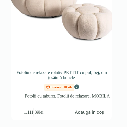
Fotoliu de relaxare rotativ PETTIT cu puf, bej, din
țesătură bouclé
?
📦 Livrare ~10 zile
Fotolii cu taburet
,
Fotolii de relaxare
,
MOBILA
Adaugă în coș
1,111.39
lei