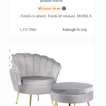
țesătură bouclé
?
📦 Livrare ~10 zile
Fotolii cu taburet
,
Fotolii de relaxare
,
MOBILA
Adaugă în coș
1,111.39
lei