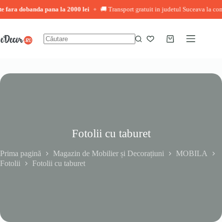
fara dobanda pana la 2000 lei
🚚 Transport gratuit in judetul Suceava la comenz
◆
Sari
la
conținut
Coș
Niciun
de
rezultat
cumpărături
Fotolii cu taburet
Prima pagină
Magazin de Mobilier și Decorațiuni
MOBILA
Fotolii
Fotolii cu taburet