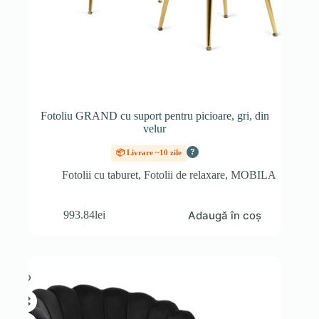
Fotoliu GRAND cu suport pentru picioare, gri, din
velur
?
📦 Livrare ~10 zile
Fotolii cu taburet
,
Fotolii de relaxare
,
MOBILA
Adaugă în coș
993.84
lei