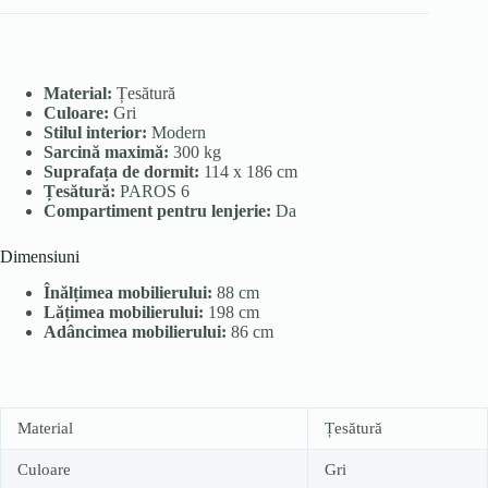
Material:
Țesătură
Culoare:
Gri
Stilul interior:
Modern
Sarcină maximă:
300 kg
Suprafața de dormit:
114 x 186 cm
Țesătură:
PAROS 6
Compartiment pentru lenjerie:
Da
Dimensiuni
Înălțimea mobilierului:
88 cm
Lățimea mobilierului:
198 cm
Adâncimea mobilierului:
86 cm
Material
Țesătură
Culoare
Gri