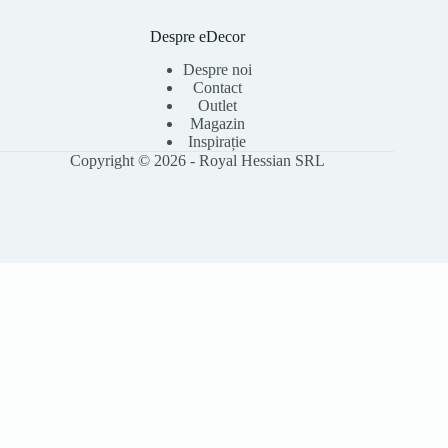
Despre eDecor
Despre noi
Contact
Outlet
Magazin
Inspirație
Copyright © 2026 - Royal Hessian SRL
Folosim cookie-uri pentru a îmbunătăți experiența ta pe site, a analiza
traficul și a personaliza conținutul. Poți accepta toate cookie-urile sau le
poți refuza pe cele opționale. Citește
Politica Cookies
pentru detalii.