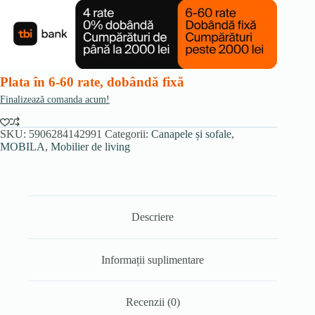
ARUBA,
gri
Plata în 6-60 rate, dobândă fixă
Finalizează comanda acum!
SKU:
5906284142991
Categorii:
Canapele și sofale
,
MOBILA
,
Mobilier de living
Descriere
Informații suplimentare
Recenzii (0)