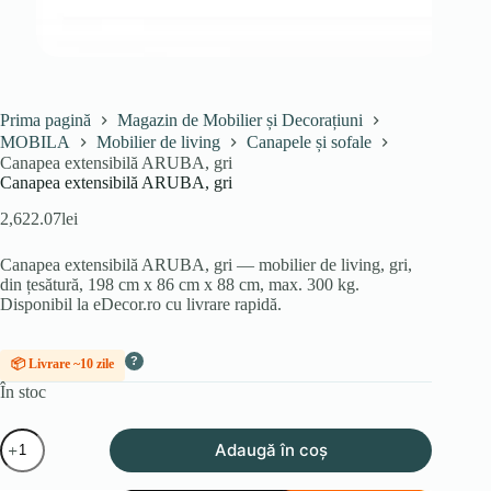
Prima pagină
Magazin de Mobilier și Decorațiuni
MOBILA
Mobilier de living
Canapele și sofale
Canapea extensibilă ARUBA, gri
Canapea extensibilă ARUBA, gri
2,622.07
lei
Canapea extensibilă ARUBA, gri — mobilier de living, gri,
din țesătură, 198 cm x 86 cm x 88 cm, max. 300 kg.
Disponibil la eDecor.ro cu livrare rapidă.
?
📦 Livrare ~10 zile
În stoc
Cantitate
Adaugă în coș
Canapea
extensibilă