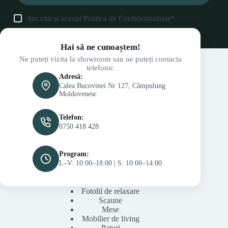
Am citit și accept
Politica de Confidențialitate
*
Hai să ne cunoaștem!
Ne puteți vizita la showroom sau ne puteți contacta
telefonic
Adresă:
Calea Bucovinei Nr 127, Câmpulung
Moldovenesc
Telefon:
0750 418 428
Program:
L–V: 10:00–18:00 | S: 10:00–14:00
Fotolii de relaxare
Scaune
Mese
Mobilier de living
Paturi