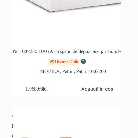
Pat 160×200 HAGA cu spațiu de depozitare, gri Boucle
?
📦 Livrare ~10 zile
MOBILA
,
Paturi
,
Paturi 160x200
Adaugă în coș
1,968.66
lei