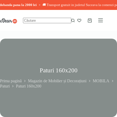
a pana la 2000 lei
🚚 Transport gratuit in judetul Suceava la comenzi peste 3.0
◆
Sari
la
conținut
Coș
Niciun
de
rezultat
cumpărături
Paturi 160x200
Prima pagină
Magazin de Mobilier și Decorațiuni
MOBILA
Paturi
Paturi 160x200