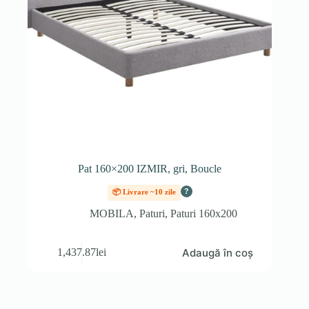
Pat 160×200 IZMIR, gri, Boucle
?
📦 Livrare ~10 zile
MOBILA
,
Paturi
,
Paturi 160x200
Adaugă în coș
1,437.87
lei