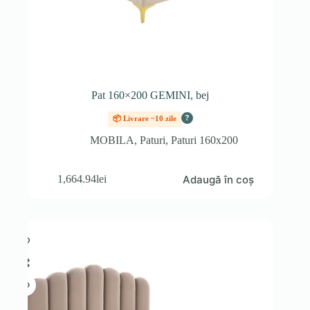
Pat 160×200 GEMINI, bej
?
📦 Livrare ~10 zile
MOBILA
,
Paturi
,
Paturi 160x200
Adaugă în coș
1,664.94
lei