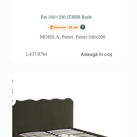
Pat 160×200 IZMIR Rude
?
📦 Livrare ~10 zile
MOBILA
,
Paturi
,
Paturi 160x200
Adaugă în coș
1,437.87
lei