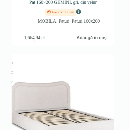
Pat 160×200 GEMINI, gri, din velur
?
📦 Livrare ~10 zile
MOBILA
,
Paturi
,
Paturi 160x200
Adaugă în coș
1,664.94
lei