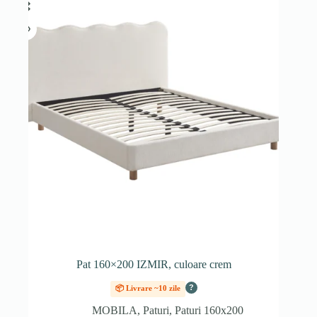
Pat 160×200 IZMIR, culoare crem
?
📦 Livrare ~10 zile
MOBILA
,
Paturi
,
Paturi 160x200