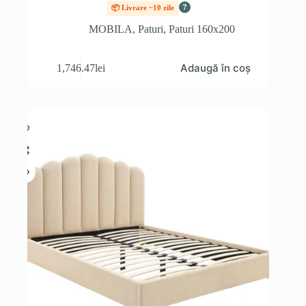
?
📦 Livrare ~10 zile
MOBILA
,
Paturi
,
Paturi 160x200
Adaugă în coș
1,746.47
lei