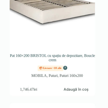
Pat 160×200 BRISTOL cu spațiu de depozitare, Boucle
crem
?
📦 Livrare ~10 zile
MOBILA
,
Paturi
,
Paturi 160x200
Adaugă în coș
1,746.47
lei