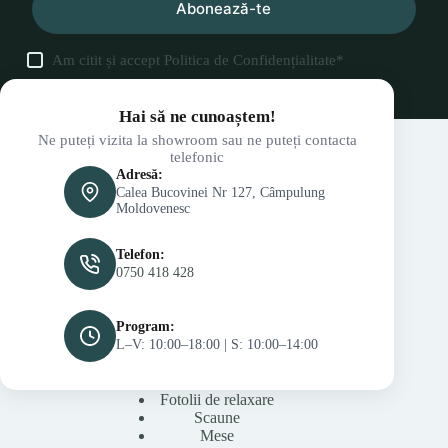
Abonează-te
Am citit și accept
Politica de Confidențialitate
*
Hai să ne cunoaștem!
Ne puteți vizita la showroom sau ne puteți contacta
telefonic
Adresă:
Calea Bucovinei Nr 127, Câmpulung
Moldovenesc
Telefon:
0750 418 428
Program:
L–V: 10:00–18:00 | S: 10:00–14:00
Fotolii de relaxare
Scaune
Mese