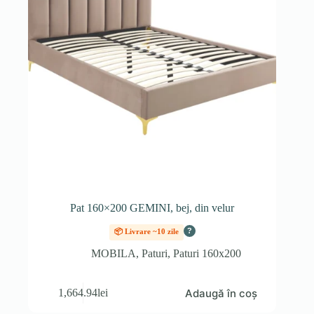
Pat 160×200 GEMINI, bej, din velur
?
📦 Livrare ~10 zile
MOBILA
,
Paturi
,
Paturi 160x200
Adaugă în coș
1,664.94
lei