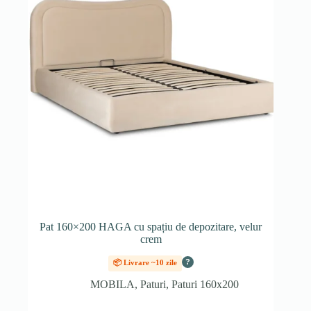
Pat 160×200 HAGA cu spațiu de depozitare, velur
crem
?
📦 Livrare ~10 zile
MOBILA
,
Paturi
,
Paturi 160x200