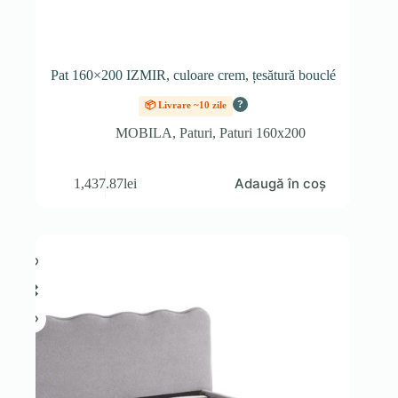
Pat 160×200 IZMIR, culoare crem, țesătură bouclé
?
📦 Livrare ~10 zile
MOBILA
,
Paturi
,
Paturi 160x200
Adaugă în coș
1,437.87
lei