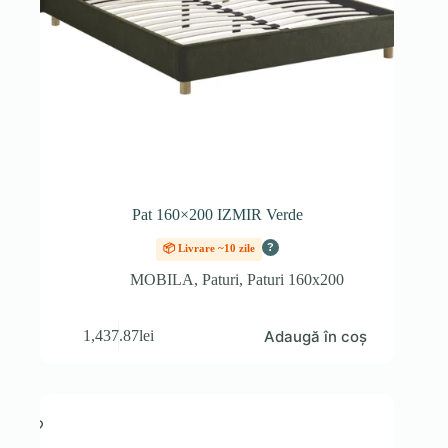
Pat 160×200 IZMIR Verde
?
📦 Livrare ~10 zile
MOBILA
,
Paturi
,
Paturi 160x200
Adaugă în coș
1,437.87
lei