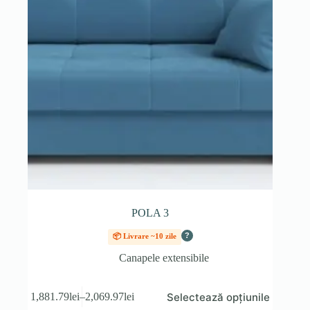
pagina
produsului.
POLA 3
?
📦 Livrare ~10 zile
Canapele extensibile
Acest
Selectează opțiunile
1,881.79
lei
–
2,069.97
lei
produs
Interval