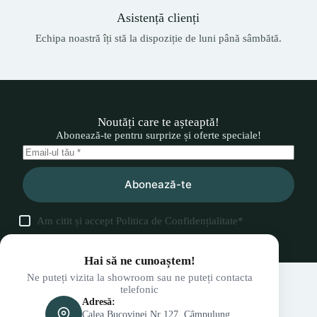
Asistență clienți
Echipa noastră îți stă la dispoziție de luni până sâmbătă.
Noutăți care te așteaptă!
Abonează-te pentru surprize și oferte speciale!
Abonează-te
Am citit și accept
Politica de Confidențialitate
*
Hai să ne cunoaștem!
Ne puteți vizita la showroom sau ne puteți contacta
telefonic
Adresă:
Calea Bucovinei Nr 127, Câmpulung