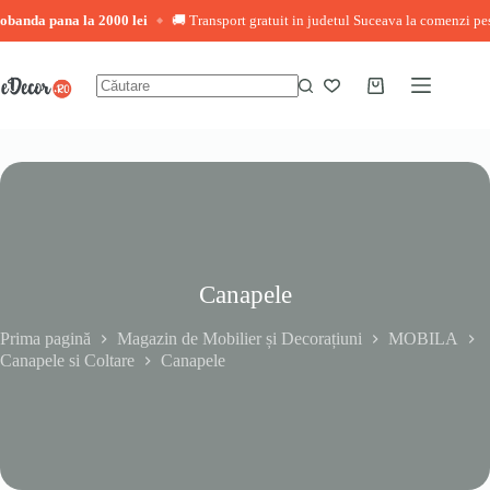
pana la 2000 lei
🚚 Transport gratuit in judetul Suceava la comenzi peste 3.000 
◆
Sari
la
conținut
Coș
Niciun
de
rezultat
cumpărături
Canapele
Prima pagină
Magazin de Mobilier și Decorațiuni
MOBILA
Canapele si Coltare
Canapele