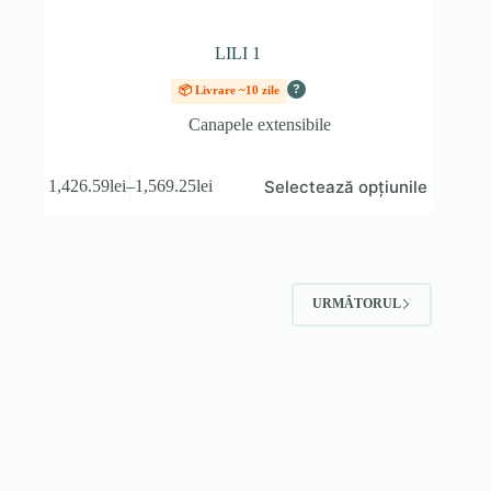
LILI 1
?
📦 Livrare ~10 zile
Canapele extensibile
Acest
Selectează opțiunile
1,426.59
lei
–
1,569.25
lei
produs
Interval
are
de
mai
prețuri:
multe
1,426.59lei
variații.
până
Opțiunile
la
URMĂTORUL
pot
1,569.25lei
fi
alese
în
pagina
produsului.