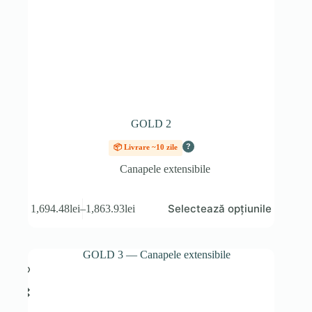
GOLD 2
?
📦 Livrare ~10 zile
Canapele extensibile
Acest
Selectează opțiunile
1,694.48
lei
–
1,863.93
lei
produs
Interval
are
de
mai
prețuri:
multe
1,694.48lei
variații.
până
Opțiunile
la
pot
1,863.93lei
fi
alese