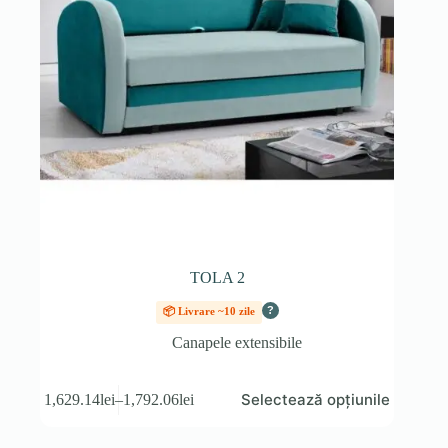
TOLA 2
?
📦 Livrare ~10 zile
Canapele extensibile
Acest
Selectează opțiunile
1,629.14
lei
–
1,792.06
lei
produs
Interval
are
de
mai
prețuri: