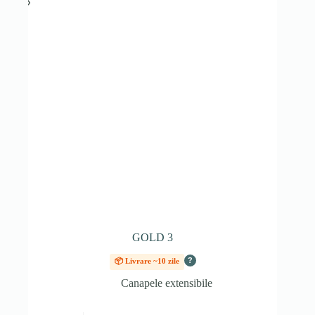
în
pagina
produsului.
GOLD 3
?
📦 Livrare ~10 zile
Canapele extensibile
Acest