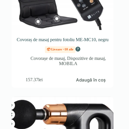
Covoraș de masaj pentru fotoliu ME-MC10, negru
?
📦 Livrare ~10 zile
Covorașe de masaj
,
Dispozitive de masaj
,
MOBILA
Adaugă în coș
157.37
lei