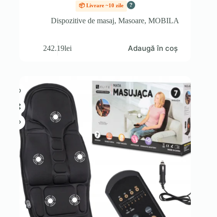
?
📦 Livrare ~10 zile
Dispozitive de masaj
,
Masoare
,
MOBILA
Adaugă în coș
242.19
lei