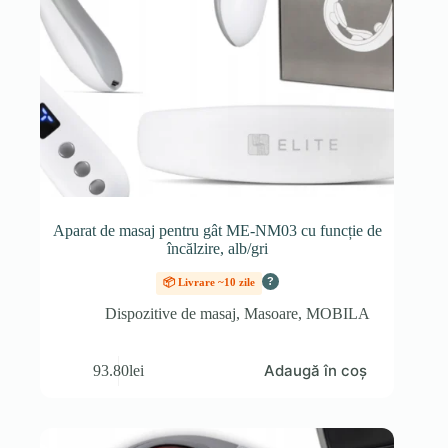
Aparat de masaj pentru gât ME-NM03 cu funcție de
încălzire, alb/gri
?
📦 Livrare ~10 zile
Dispozitive de masaj
,
Masoare
,
MOBILA
Adaugă în coș
93.80
lei