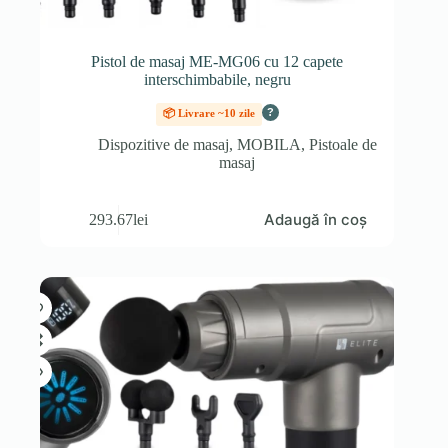
Pistol de masaj ME-MG06 cu 12 capete
interschimbabile, negru
?
📦 Livrare ~10 zile
Dispozitive de masaj
,
MOBILA
,
Pistoale de
masaj
Adaugă în coș
293.67
lei