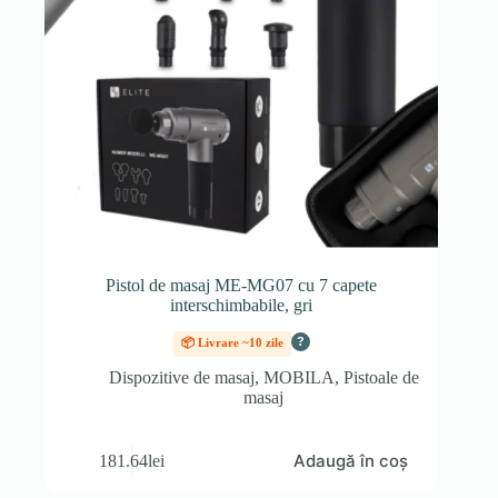
Pistol de masaj ME-MG07 cu 7 capete
interschimbabile, gri
?
📦 Livrare ~10 zile
Dispozitive de masaj
,
MOBILA
,
Pistoale de
masaj
Adaugă în coș
181.64
lei