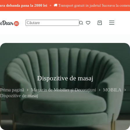
obanda pana la 2000 lei
🚚 Transport gratuit in judetul Suceava la comenzi peste
◆
Sari
la
conținut
Coș
Niciun
de
rezultat
cumpărături
Dispozitive de masaj
Prima pagină
Magazin de Mobilier și Decorațiuni
MOBILA
Dispozitive de masaj