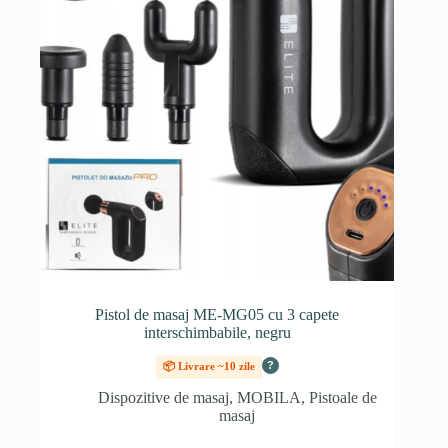
Pistol de masaj ME-MG05 cu 3 capete
interschimbabile, negru
?
📦 Livrare ~10 zile
Dispozitive de masaj
,
MOBILA
,
Pistoale de
masaj