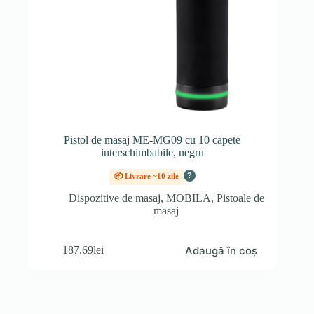
Pistol de masaj ME-MG09 cu 10 capete
interschimbabile, negru
?
📦 Livrare ~10 zile
Dispozitive de masaj
,
MOBILA
,
Pistoale de
masaj
Adaugă în coș
187.69
lei