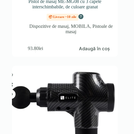
Pistol de masaj ME-MG08 cu 3 capete
interschimbabile, de culoare granat
?
📦 Livrare ~10 zile
Dispozitive de masaj
,
MOBILA
,
Pistoale de
masaj
Adaugă în coș
93.80
lei