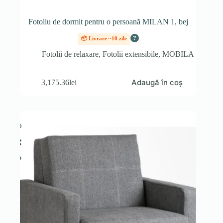
Fotoliu de dormit pentru o persoană MILAN 1, bej
?
📦 Livrare ~10 zile
Fotolii de relaxare
,
Fotolii extensibile
,
MOBILA
Adaugă în coș
3,175.36
lei