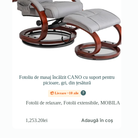
Fotoliu de masaj încălzit CANO cu suport pentru
picioare, gri, din țesătură
?
📦 Livrare ~10 zile
Fotolii de relaxare
,
Fotolii extensibile
,
MOBILA
Adaugă în coș
1,253.20
lei