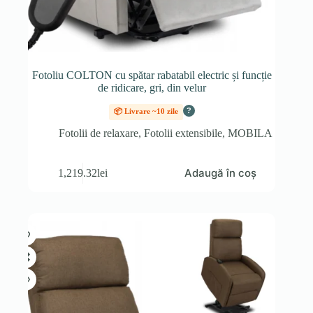
Fotoliu COLTON cu spătar rabatabil electric și funcție
de ridicare, gri, din velur
?
📦 Livrare ~10 zile
Fotolii de relaxare
,
Fotolii extensibile
,
MOBILA
Adaugă în coș
1,219.32
lei