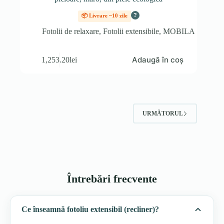
?
📦 Livrare ~10 zile
Fotolii de relaxare
,
Fotolii extensibile
,
MOBILA
Adaugă în coș
1,253.20
lei
URMĂTORUL
Întrebări frecvente
Ce înseamnă fotoliu extensibil (recliner)?