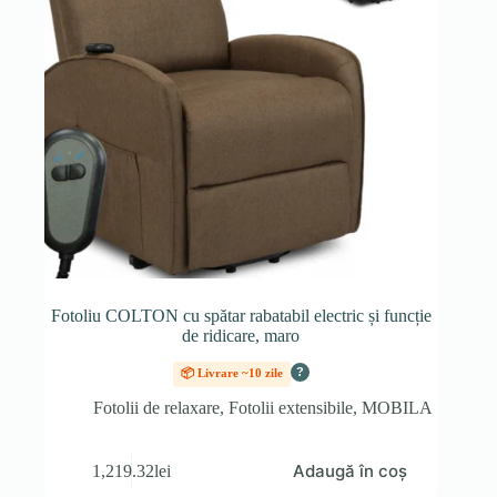
Fotoliu COLTON cu spătar rabatabil electric și funcție
de ridicare, maro
?
📦 Livrare ~10 zile
Fotolii de relaxare
,
Fotolii extensibile
,
MOBILA
Adaugă în coș
1,219.32
lei