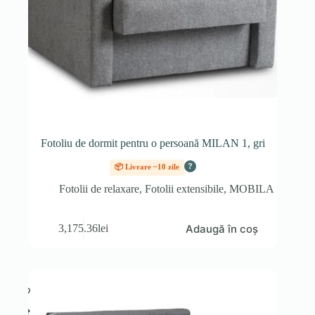
Fotoliu de dormit pentru o persoană MILAN 1, gri
?
📦 Livrare ~10 zile
Fotolii de relaxare
,
Fotolii extensibile
,
MOBILA
Adaugă în coș
3,175.36
lei