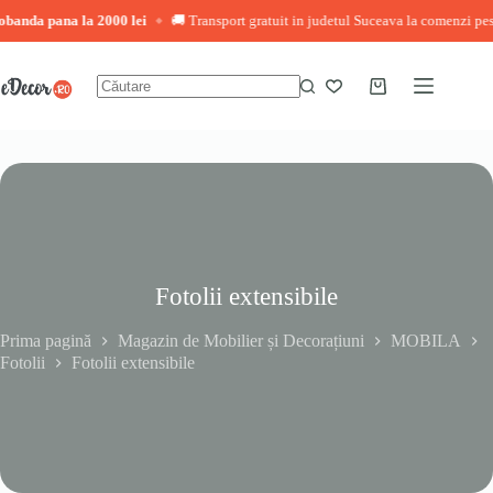
na la 2000 lei
🚚 Transport gratuit in judetul Suceava la comenzi peste 3.000 l
◆
Sari
la
conținut
Coș
Niciun
de
rezultat
cumpărături
Fotolii extensibile
Prima pagină
Magazin de Mobilier și Decorațiuni
MOBILA
Fotolii
Fotolii extensibile