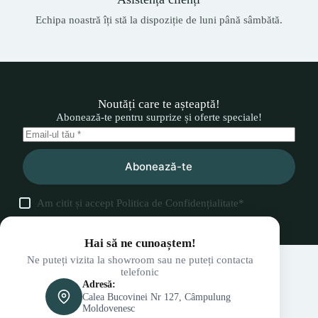
Echipa noastră îți stă la dispoziție de luni până sâmbătă.
Noutăți care te așteaptă!
Abonează-te pentru surprize și oferte speciale!
Abonează-te
Am citit și accept
Politica de Confidențialitate
*
Hai să ne cunoaștem!
Ne puteți vizita la showroom sau ne puteți contacta
telefonic
Adresă:
Calea Bucovinei Nr 127, Câmpulung
Moldovenesc