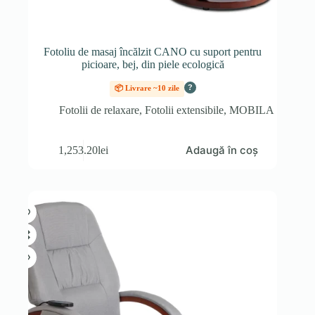
Fotoliu de masaj încălzit CANO cu suport pentru
picioare, bej, din piele ecologică
?
📦 Livrare ~10 zile
Fotolii de relaxare
,
Fotolii extensibile
,
MOBILA
Adaugă în coș
1,253.20
lei