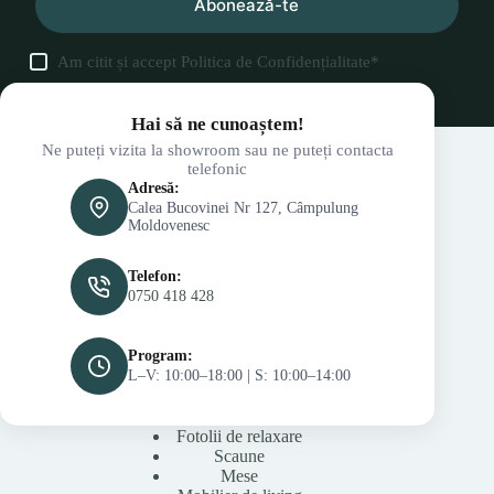
Abonează-te
Am citit și accept
Politica de Confidențialitate
*
Hai să ne cunoaștem!
Ne puteți vizita la showroom sau ne puteți contacta
telefonic
Adresă:
Calea Bucovinei Nr 127, Câmpulung
Moldovenesc
Telefon:
0750 418 428
Program:
L–V: 10:00–18:00 | S: 10:00–14:00
Fotolii de relaxare
Scaune
Mese