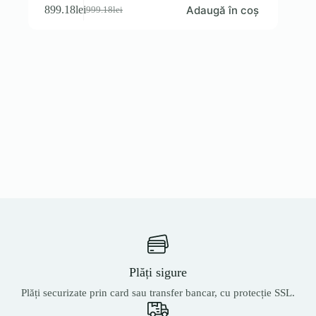
Adaugă în coș
899.18
lei
999.18
lei
Prețul
Prețul
inițial
curent
a
este:
fost:
899.18lei.
999.18lei.
Plăți sigure
Plăți securizate prin card sau transfer bancar, cu protecție SSL.