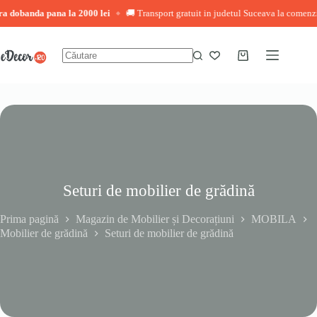
anda pana la 2000 lei
🚚 Transport gratuit in judetul Suceava la comenzi peste 
◆
Sari
la
conținut
Coș
Niciun
de
rezultat
cumpărături
Seturi de mobilier de grădină
Prima pagină
Magazin de Mobilier și Decorațiuni
MOBILA
Mobilier de grădină
Seturi de mobilier de grădină