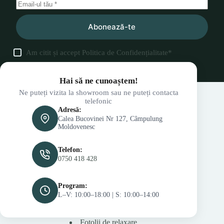
Abonează-te
Am citit și accept
Politica de Confidențialitate
*
Hai să ne cunoaștem!
Ne puteți vizita la showroom sau ne puteți contacta
telefonic
Adresă:
Calea Bucovinei Nr 127, Câmpulung
Moldovenesc
Telefon:
0750 418 428
Program:
L–V: 10:00–18:00 | S: 10:00–14:00
Fotolii de relaxare