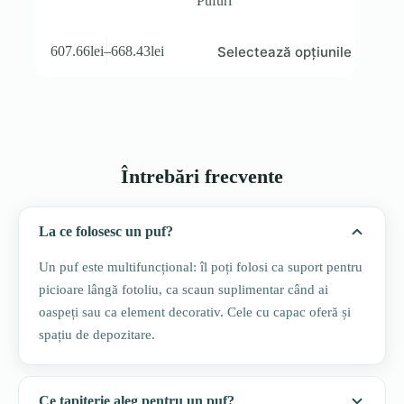
Pufuri
Acest
Selectează opțiunile
607.66
lei
–
668.43
lei
produs
Interval
are
de
mai
prețuri:
multe
607.66lei
variații.
până
Opțiunile
la
pot
668.43lei
fi
Întrebări frecvente
alese
în
pagina
La ce folosesc un puf?
produsului.
Un puf este multifuncțional: îl poți folosi ca suport pentru
picioare lângă fotoliu, ca scaun suplimentar când ai
oaspeți sau ca element decorativ. Cele cu capac oferă și
spațiu de depozitare.
Ce tapițerie aleg pentru un puf?