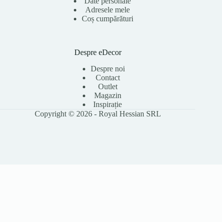
Date personale
Adresele mele
Coș cumpărături
Despre eDecor
Despre noi
Contact
Outlet
Magazin
Inspirație
Copyright © 2026 - Royal Hessian SRL
Folosim cookie-uri pentru a îmbunătăți experiența ta pe site, a analiza
traficul și a personaliza conținutul. Poți accepta toate cookie-urile sau le
poți refuza pe cele opționale. Citește
Politica Cookies
pentru detalii.