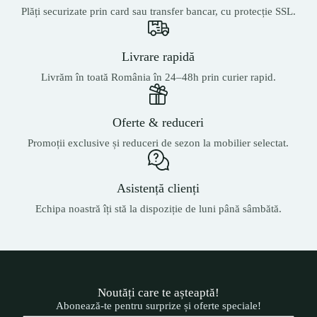
Plăți securizate prin card sau transfer bancar, cu protecție SSL.
Livrare rapidă
Livrăm în toată România în 24–48h prin curier rapid.
Oferte & reduceri
Promoții exclusive și reduceri de sezon la mobilier selectat.
Asistență clienți
Echipa noastră îți stă la dispoziție de luni până sâmbătă.
Noutăți care te așteaptă!
Abonează-te pentru surprize și oferte speciale!