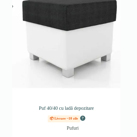
Puf 40/40 cu ladă depozitare
?
📦 Livrare ~10 zile
Pufuri