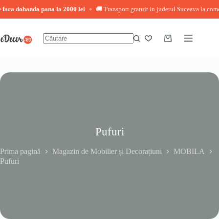
ara dobanda pana la 2000 lei
🚚 Transport gratuit in judetul Suceava la comenzi
◆
Sari
la
conținut
Coș
Niciun
de
rezultat
cumpărături
Pufuri
Prima pagină
Magazin de Mobilier și Decorațiuni
MOBILA
Pufuri