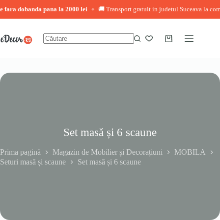
ra dobanda pana la 2000 lei
🚚 Transport gratuit in judetul Suceava la comenzi 
◆
Sari
la
conținut
Coș
Niciun
de
rezultat
cumpărături
Set masă și 6 scaune
Prima pagină
Magazin de Mobilier și Decorațiuni
MOBILA
Seturi masă și scaune
Set masă și 6 scaune