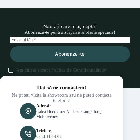
Noutăți care te așteaptă!
Abonează-te pentru surprize și oferte speciale!
Abonează-te
Am citit și accept
Politica de Confidențialitate
*
Hai să ne cunoaștem!
Ne puteți vizita la showroom sau ne puteți contacta
telefonic
Adresă:
Calea Bucovinei Nr 127, Câmpulung
Moldovenesc
Telefon:
0750 418 428