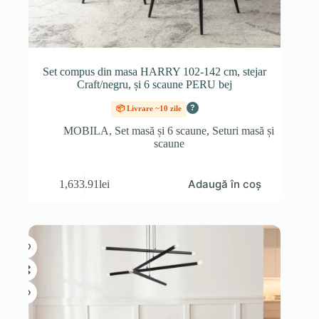
Set compus din masa HARRY 102-142 cm, stejar
Craft/negru, și 6 scaune PERU bej
?
📦 Livrare ~10 zile
MOBILA
,
Set masă și 6 scaune
,
Seturi masă și
scaune
Adaugă în coș
1,633.91
lei