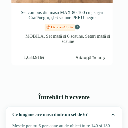
Set compus din masa MAX 80-160 cm, stejar
Craft/negru, și 6 scaune PERU negre
?
📦 Livrare ~10 zile
MOBILA
,
Set masă și 6 scaune
,
Seturi masă și
scaune
Adaugă în coș
1,633.91
lei
Întrebări frecvente
Ce lungime are masa dintr-un set de 6?
Mesele pentru 6 persoane au de obicei între 140 și 180