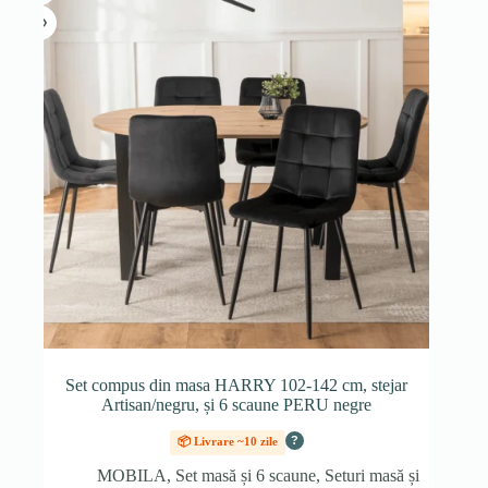
Set compus din masa HARRY 102-142 cm, stejar
Artisan/negru, și 6 scaune PERU negre
?
📦 Livrare ~10 zile
MOBILA
,
Set masă și 6 scaune
,
Seturi masă și