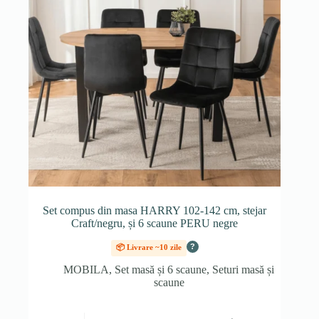
Set compus din masa HARRY 102-142 cm, stejar
Craft/negru, și 6 scaune PERU negre
?
📦 Livrare ~10 zile
MOBILA
,
Set masă și 6 scaune
,
Seturi masă și
scaune