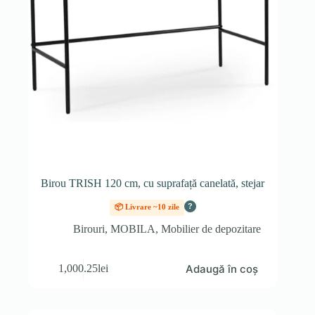
Birou TRISH 120 cm, cu suprafață canelată, stejar
?
📦 Livrare ~10 zile
Birouri
,
MOBILA
,
Mobilier de depozitare
Adaugă în coș
1,000.25
lei