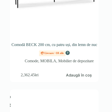
Comodă BECK 200 cm, cu patru uși, din lemn de nuc
?
📦 Livrare ~10 zile
Comode
,
MOBILA
,
Mobilier de depozitare
Adaugă în coș
2,362.45
lei