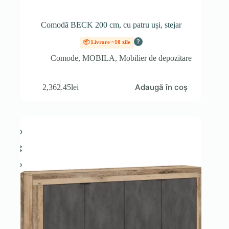
Comodă BECK 200 cm, cu patru uși, stejar
?
📦 Livrare ~10 zile
Comode
,
MOBILA
,
Mobilier de depozitare
Adaugă în coș
2,362.45
lei