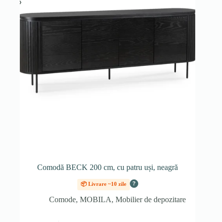
Comodă BECK 200 cm, cu patru uși, neagră
?
📦 Livrare ~10 zile
Comode
,
MOBILA
,
Mobilier de depozitare