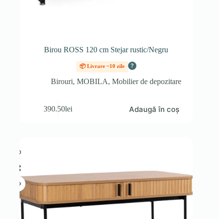
Birou ROSS 120 cm Stejar rustic/Negru
?
📦 Livrare ~10 zile
Birouri
,
MOBILA
,
Mobilier de depozitare
Adaugă în coș
390.50
lei