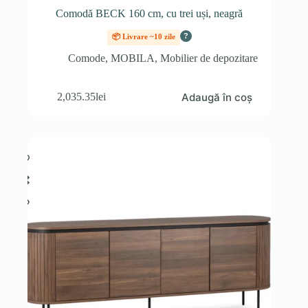
Comodă BECK 160 cm, cu trei uși, neagră
?
📦 Livrare ~10 zile
Comode
,
MOBILA
,
Mobilier de depozitare
Adaugă în coș
2,035.35
lei