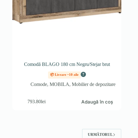
Comodă BLAGO 180 cm Negru/Stejar brut
?
📦 Livrare ~10 zile
Comode
,
MOBILA
,
Mobilier de depozitare
Adaugă în coș
793.80
lei
URMĂTORUL