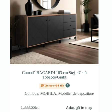
Comodă BACARDI 183 cm Stejar Craft
Tobacco/Grafit
?
📦 Livrare ~10 zile
Comode
,
MOBILA
,
Mobilier de depozitare
Adaugă în coș
1,333.66
lei