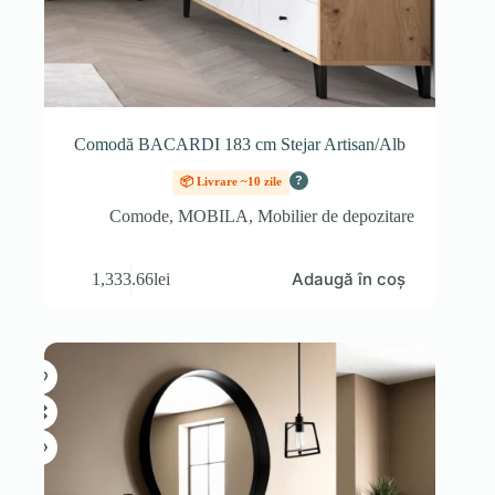
Comodă BACARDI 183 cm Stejar Artisan/Alb
?
📦 Livrare ~10 zile
Comode
,
MOBILA
,
Mobilier de depozitare
Adaugă în coș
1,333.66
lei