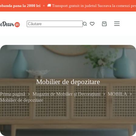
ana la 2000 lei
🚚 Transport gratuit in judetul Suceava la comenzi peste 3.000 
◆
Sari
la
conținut
Coș
Niciun
de
rezultat
cumpărături
Mobilier de depozitare
Prima pagină
Magazin de Mobilier și Decorațiuni
MOBILA
Mobilier de depozitare