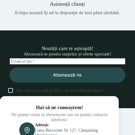
Asistență clienți
Echipa noastră îți stă la dispoziție de luni până sâmbătă.
Noutăți care te așteaptă!
Abonează-te pentru surprize și oferte speciale!
Abonează-te
Am citit și accept
Politica de Confidențialitate
*
Hai să ne cunoaștem!
Ne puteți vizita la showroom sau ne puteți contacta
telefonic
Adresă:
Calea Bucovinei Nr 127, Câmpulung