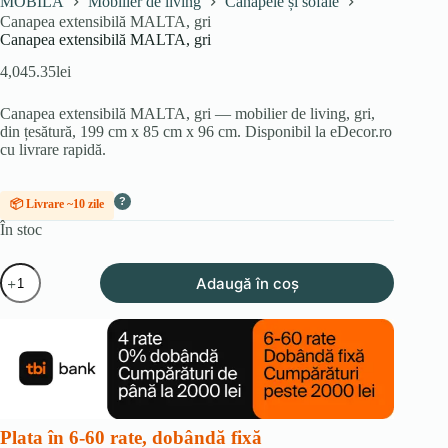
MOBILA
Mobilier de living
Canapele și sofale
Canapea extensibilă MALTA, gri
Canapea extensibilă MALTA, gri
4,045.35
lei
Canapea extensibilă MALTA, gri — mobilier de living, gri,
din țesătură, 199 cm x 85 cm x 96 cm. Disponibil la eDecor.ro
cu livrare rapidă.
?
📦 Livrare ~10 zile
În stoc
Cantitate
Adaugă în coș
Canapea
extensibilă
MALTA,
gri
Plata în 6-60 rate, dobândă fixă