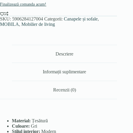
Finalizează comanda acum!
SKU:
5906284127004
Categorii:
Canapele și sofale
,
MOBILA
,
Mobilier de living
Descriere
Informații suplimentare
Recenzii (0)
Material:
Țesătură
Culoare:
Gri
Stilul interior:
Modern