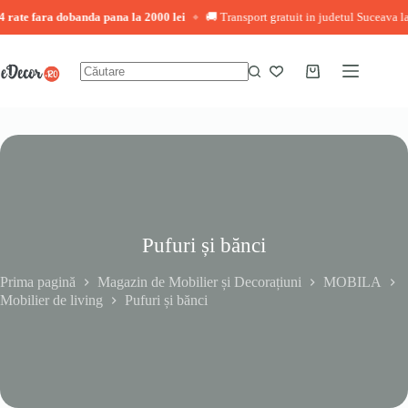
 rate fara dobanda pana la 2000 lei
🚚 Transport gratuit in judetul Suceava la
◆
Sari
la
conținut
Coș
Niciun
de
rezultat
cumpărături
Pufuri și bănci
Prima pagină
Magazin de Mobilier și Decorațiuni
MOBILA
Mobilier de living
Pufuri și bănci