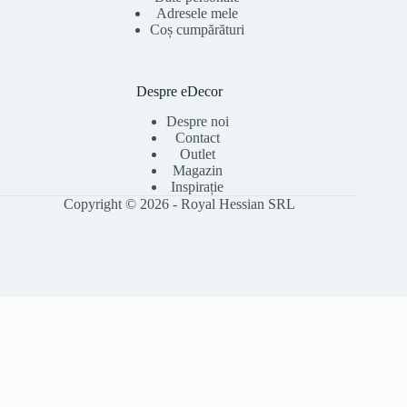
Adresele mele
Coș cumpărături
Despre eDecor
Despre noi
Contact
Outlet
Magazin
Inspirație
Copyright © 2026 - Royal Hessian SRL
Folosim cookie-uri pentru a îmbunătăți experiența ta pe site, a analiza
traficul și a personaliza conținutul. Poți accepta toate cookie-urile sau le
poți refuza pe cele opționale. Citește
Politica Cookies
pentru detalii.
Accept toate
Refuz