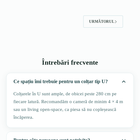
mai
prețuri:
multe
4,824.27lei
variații.
până
Opțiunile
la
URMĂTORUL
pot
5,306.70lei
fi
alese
în
pagina
produsului.
Întrebări frecvente
Ce spațiu îmi trebuie pentru un colțar tip U?
Colțarele în U sunt ample, de obicei peste 280 cm pe
fiecare latură. Recomandăm o cameră de minim 4 × 4 m
sau un living open-space, ca piesa să nu copleșească
încăperea.