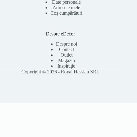
Date personale
Adresele mele
Coș cumpărături
Despre eDecor
Despre noi
Contact
Outlet
Magazin
Inspirație
Copyright © 2026 - Royal Hessian SRL
Folosim cookie-uri pentru a îmbunătăți experiența ta pe site, a analiza
traficul și a personaliza conținutul. Poți accepta toate cookie-urile sau le
poți refuza pe cele opționale. Citește
Politica Cookies
pentru detalii.