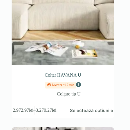
Colțar HAVANA U
?
📦 Livrare ~10 zile
Colțare tip U
Acest
Selectează opțiunile
2,972.97
lei
–
3,270.27
lei
produs
Interval
are
de
mai
prețuri:
multe
2,972.97lei