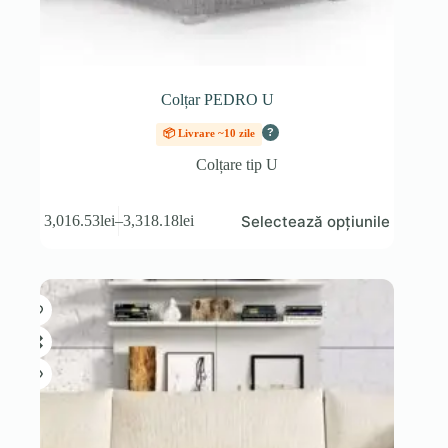
Colțar PEDRO U
?
📦 Livrare ~10 zile
Colțare tip U
Acest
Selectează opțiunile
3,016.53
lei
–
3,318.18
lei
produs
Interval
are
de
mai
prețuri:
multe
3,016.53lei
variații.
până
Opțiunile
la
pot
3,318.18lei
fi
alese
în
pagina
produsului.