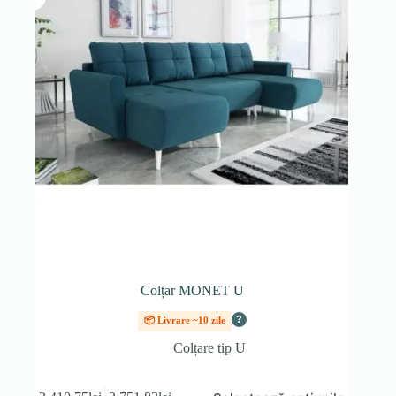
Colțar MONET U
?
📦 Livrare ~10 zile
Colțare tip U
Acest