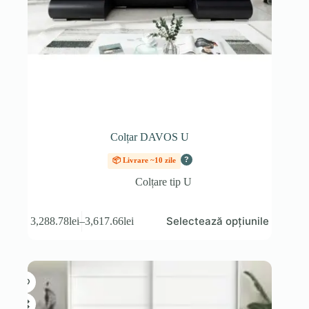
Colțar DAVOS U
?
📦 Livrare ~10 zile
Colțare tip U
Acest
Selectează opțiunile
3,288.78
lei
–
3,617.66
lei
produs
Interval
are
de
mai
prețuri:
multe
3,288.78lei
variații.
până
Opțiunile
la
pot
3,617.66lei