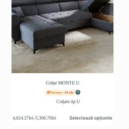
produsului.
Colțar MONTE U
?
📦 Livrare ~10 zile
Colțare tip U
Acest
Selectează opțiunile
4,824.27
lei
–
5,306.70
lei
produs
Interval
are
de