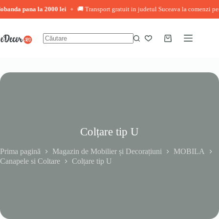
a la 2000 lei
🚚 Transport gratuit in judetul Suceava la comenzi peste 3.000 lei
◆
Sari
la
conținut
Coș
Niciun
de
rezultat
cumpărături
Colțare tip U
Prima pagină
Magazin de Mobilier și Decorațiuni
MOBILA
Canapele si Coltare
Colțare tip U