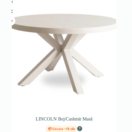
LINCOLN Bej/Cashmir Masă
?
📦 Livrare ~10 zile