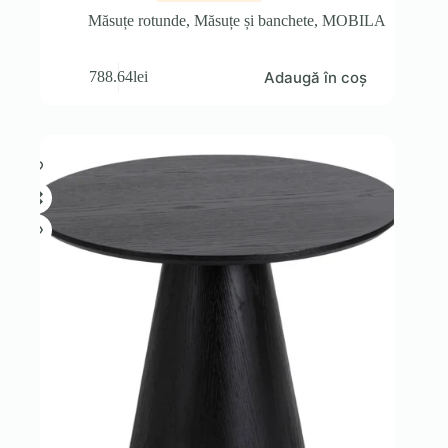
Măsuțe rotunde
,
Măsuțe și banchete
,
MOBILA
Adaugă în coș
788.64
lei