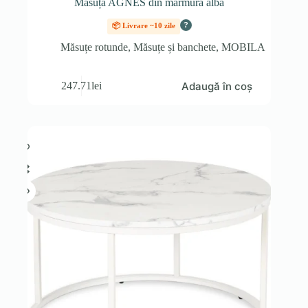
Măsuță AGNES din marmură albă
?
📦 Livrare ~10 zile
Măsuțe rotunde
,
Măsuțe și banchete
,
MOBILA
Adaugă în coș
247.71
lei