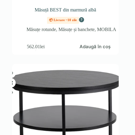
Măsuță BEST din marmură albă
?
📦 Livrare ~10 zile
Măsuțe rotunde
,
Măsuțe și banchete
,
MOBILA
Adaugă în coș
562.01
lei