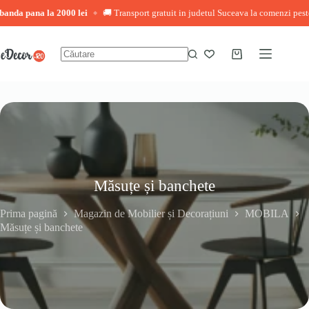
ana la 2000 lei
🚚 Transport gratuit in judetul Suceava la comenzi peste 3.000 l
◆
Sari
la
conținut
Coș
Niciun
de
rezultat
cumpărături
Măsuțe și banchete
Prima pagină
Magazin de Mobilier și Decorațiuni
MOBILA
Măsuțe și banchete