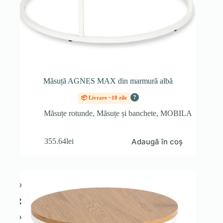
Măsuță AGNES MAX din marmură albă
?
📦 Livrare ~10 zile
Măsuțe rotunde
,
Măsuțe și banchete
,
MOBILA
Adaugă în coș
355.64
lei