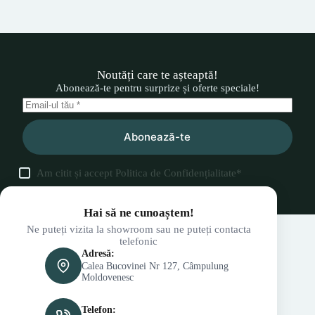
Noutăți care te așteaptă!
Abonează-te pentru surprize și oferte speciale!
Abonează-te
Am citit și accept
Politica de Confidențialitate
*
Hai să ne cunoaștem!
Ne puteți vizita la showroom sau ne puteți contacta
telefonic
Adresă:
Calea Bucovinei Nr 127, Câmpulung
Moldovenesc
Telefon: