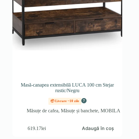
Masă-canapea extensibilă LUCA 100 cm Stejar
rustic/Negru
?
📦 Livrare ~10 zile
Măsuțe de cafea
,
Măsuțe și banchete
,
MOBILA
Adaugă în coș
619.17
lei