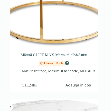
Măsuță CLIFF MAX Marmură albă/Auriu
?
📦 Livrare ~10 zile
Măsuțe rotunde
,
Măsuțe și banchete
,
MOBILA
Adaugă în coș
511.24
lei