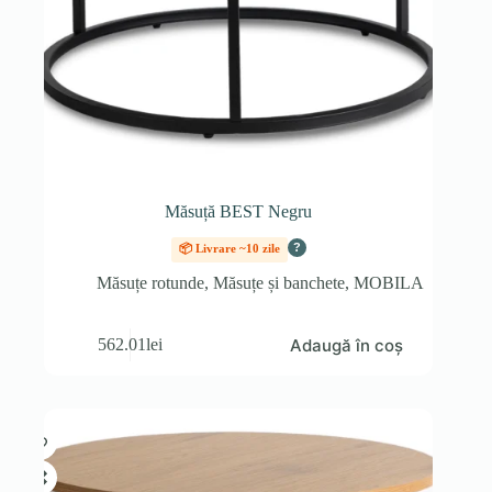
Măsuță BEST Negru
?
📦 Livrare ~10 zile
Măsuțe rotunde
,
Măsuțe și banchete
,
MOBILA
Adaugă în coș
562.01
lei