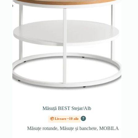
Măsuță BEST Stejar/Alb
?
📦 Livrare ~10 zile
Măsuțe rotunde
,
Măsuțe și banchete
,
MOBILA