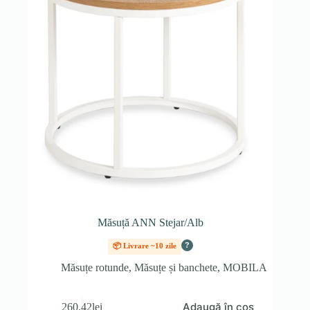
Măsuță ANN Stejar/Alb
?
📦 Livrare ~10 zile
Măsuțe rotunde
,
Măsuțe și banchete
,
MOBILA
Adaugă în coș
260.42
lei