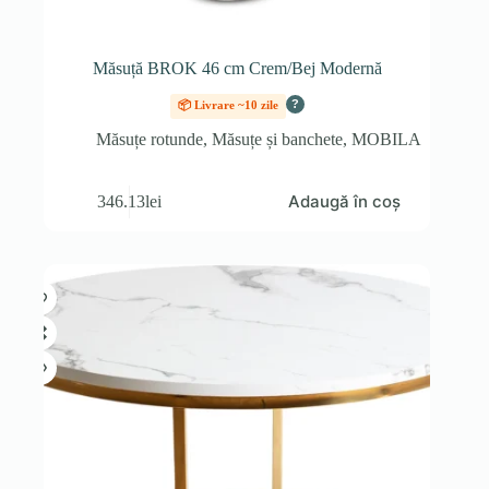
Măsuță BROK 46 cm Crem/Bej Modernă
?
📦 Livrare ~10 zile
Măsuțe rotunde
,
Măsuțe și banchete
,
MOBILA
Adaugă în coș
346.13
lei