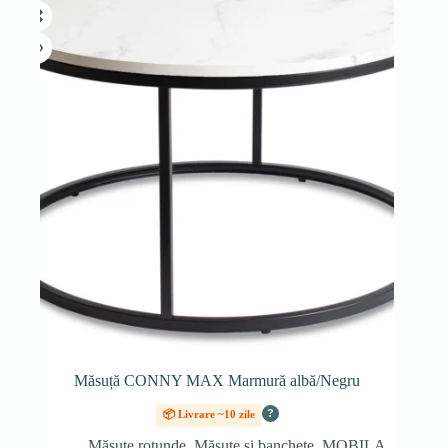
Măsuță CONNY MAX Marmură albă/Negru
?
📦 Livrare ~10 zile
Măsuțe rotunde
,
Măsuțe și banchete
,
MOBILA