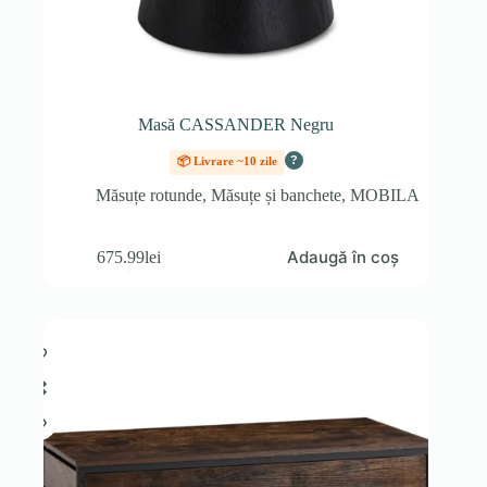
Masă CASSANDER Negru
?
📦 Livrare ~10 zile
Măsuțe rotunde
,
Măsuțe și banchete
,
MOBILA
Adaugă în coș
675.99
lei