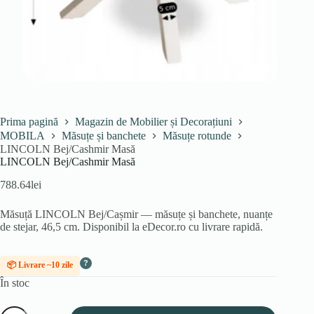
Prima pagină
Magazin de Mobilier și Decorațiuni
MOBILA
Măsuțe și banchete
Măsuțe rotunde
LINCOLN Bej/Cashmir Masă
LINCOLN Bej/Cashmir Masă
788.64
lei
Măsuță LINCOLN Bej/Cașmir — măsuțe și banchete, nuanțe
de stejar, 46,5 cm. Disponibil la eDecor.ro cu livrare rapidă.
?
📦 Livrare ~10 zile
În stoc
Cantitate