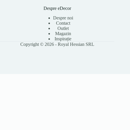
Despre eDecor
Despre noi
Contact
Outlet
Magazin
Inspirație
Copyright © 2026 - Royal Hessian SRL
Folosim cookie-uri pentru a îmbunătăți experiența ta pe site, a analiza
traficul și a personaliza conținutul. Poți accepta toate cookie-urile sau le
poți refuza pe cele opționale. Citește
Politica Cookies
pentru detalii.
Accept toate
Refuz