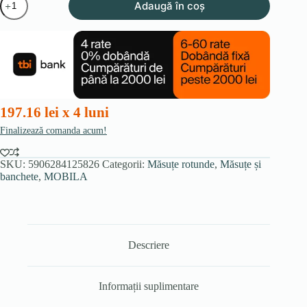
Adaugă în coș
LINCOLN
Bej/Cashmir
Masă
197.16 lei x 4 luni
Finalizează comanda acum!
SKU:
5906284125826
Categorii:
Măsuțe rotunde
,
Măsuțe și
banchete
,
MOBILA
Descriere
Informații suplimentare