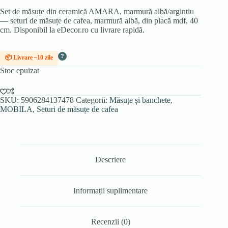
Set de măsuțe din ceramică AMARA, marmură albă/argintiu
— seturi de măsuțe de cafea, marmură albă, din placă mdf, 40
cm. Disponibil la eDecor.ro cu livrare rapidă.
?
📦 Livrare ~10 zile
Stoc epuizat
SKU:
5906284137478
Categorii:
Măsuțe și banchete
,
MOBILA
,
Seturi de măsuțe de cafea
Descriere
Informații suplimentare
Recenzii (0)