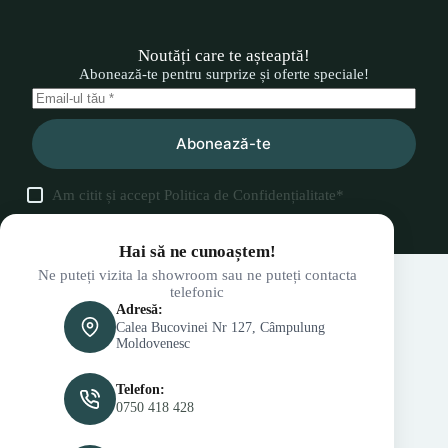
Noutăți care te așteaptă!
Abonează-te pentru surprize și oferte speciale!
Abonează-te
Am citit și accept
Politica de Confidențialitate
*
Hai să ne cunoaștem!
Ne puteți vizita la showroom sau ne puteți contacta
telefonic
Adresă:
Calea Bucovinei Nr 127, Câmpulung
Moldovenesc
Telefon:
0750 418 428