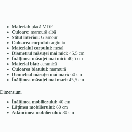
Material:
placă MDF
Culoare:
marmură albă
Stilul interior:
Glamour
Culoarea corpului:
argintiu
Materialul corpului:
metal
Diametrul măsuței mai mici:
45,5 cm
Înălțimea măsuței mai mici:
40,5 cm
Material blat:
ceramică
Culoarea blatului:
marmură
Diametrul măsuței mai mari:
60 cm
Înălțimea măsuței mai mari:
45,5 cm
Dimensiuni
Înălțimea mobilierului:
40 cm
Lățimea mobilierului:
60 cm
Adâncimea mobilierului:
80 cm