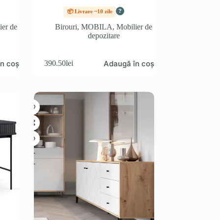
?
📦 Livrare ~10 zile
ier de
Birouri
,
MOBILA
,
Mobilier de
depozitare
n coș
Adaugă în coș
390.50
lei