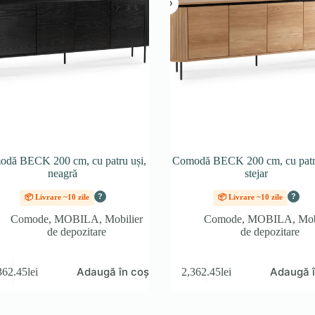
dă BECK 200 cm, cu patru uși,
Comodă BECK 200 cm, cu patru
neagră
stejar
?
?
📦 Livrare ~10 zile
📦 Livrare ~10 zile
Comode
,
MOBILA
,
Mobilier
Comode
,
MOBILA
,
Mob
de depozitare
de depozitare
Adaugă în coș
Adaugă î
362.45
lei
2,362.45
lei