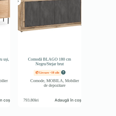
 uși,
Comodă BLAGO 180 cm
Negru/Stejar brut
?
📦 Livrare ~10 zile
ilier
Comode
,
MOBILA
,
Mobilier
de depozitare
n coș
Adaugă în coș
793.80
lei