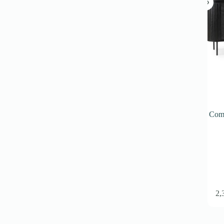
Como
2,