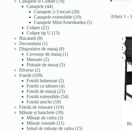
de
79
Canapele si Coltare
79
produse
44
de
Canapele
44
de
produse
20
Canapele 2-3 locuri
20
Afișez 1 - 
produse
de
19
Canapele extensibile
19
produse
produse
5
Canapele Mini/Amerikanka
5
22
produse
Colțare
22
de
13
Colțare tip U
13
8
produse
produse
Bucatarii
8
produse
1
Decoratiuni
1
produs
8
Dispozitive de masaj
8
produse
1
Covorașe de masaj
1
2
produs
Masoare
2
produse
5
Pistoale de masaj
5
2
produse
Diverse
2
produse
109
Fotolii
109
produse
2
Fotolii balansoar
2
produse
4
Fotolii cu taburet
4
produse
25
Fotolii de masaj
25
de
54
Fotolii extensibile
54
18
produse
de
Fotolii ureche
18
produse
119
produse
Fotolii de relaxare
119
39
produse
Măsuțe și banchete
39
3
de
Măsuțe de cafea
3
produse
produse
21
Măsuțe rotunde
21
Bi
de
15
Seturi de măsuțe de cafea
15