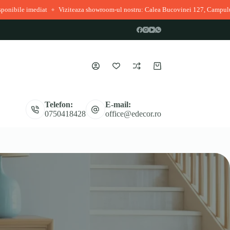
imediat
Viziteaza showroom-ul nostru: Calea Bucovinei 127, Campulung Mold
◆
Coș
de
cumpărături
Telefon:
E-mail:
0750418428
office@edecor.ro