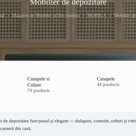
Mobilier de depozitare
ină
Magazin de Mobilier și Decorațiuni
MOBILA
Mobilier de
Canapele si
Canapele
Coltare
44 products
79 products
r de depozitare funcțional și elegant — dulapuri, comode, rafturi și vitri
 cameră din casă.