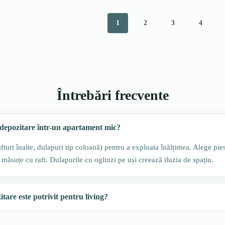
1
2
3
4
Întrebări frecvente
depozitare într-un apartament mic?
afturi înalte, dulapuri tip coloană) pentru a exploata înălțimea. Alege pie
măsuțe cu raft. Dulapurile cu oglinzi pe uși creează iluzia de spațiu.
tare este potrivit pentru living?