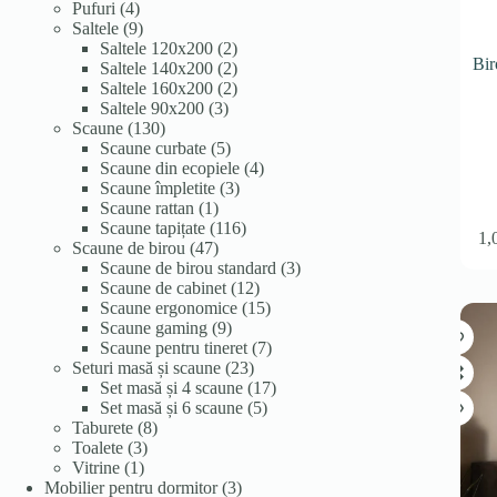
4
produse
Pufuri
4
produse
9
Saltele
9
produse
2
Saltele 120x200
2
Bir
produse
2
Saltele 140x200
2
produse
2
Saltele 160x200
2
3
produse
Saltele 90x200
3
130
produse
Scaune
130
de
5
Scaune curbate
5
produse
produse
4
Scaune din ecopiele
4
3
produse
Scaune împletite
3
1
produse
Scaune rattan
1
produs
116
Scaune tapițate
116
1,
47
produse
Scaune de birou
47
de
3
Scaune de birou standard
3
produse
12
produse
Scaune de cabinet
12
produse
15
Scaune ergonomice
15
9
produse
Scaune gaming
9
produse
7
Scaune pentru tineret
7
23
produse
Seturi masă și scaune
23
de
17
Set masă și 4 scaune
17
produse
5
produse
Set masă și 6 scaune
5
8
produse
Taburete
8
3
produse
Toalete
3
1
produse
Vitrine
1
produs
3
Mobilier pentru dormitor
3