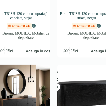
ou TRISH 120 cm, cu suprafață
Birou TRISH 120 cm, cu supra
canelată, stejar
striată, negru
?
?
📦 Livrare ~10 zile
📦 Livrare ~10 zile
Birouri
,
MOBILA
,
Mobilier de
Birouri
,
MOBILA
,
Mobil
depozitare
depozitare
Adaugă în coș
Adaugă î
000.25
lei
1,000.25
lei