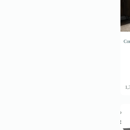
produse
Co
1,