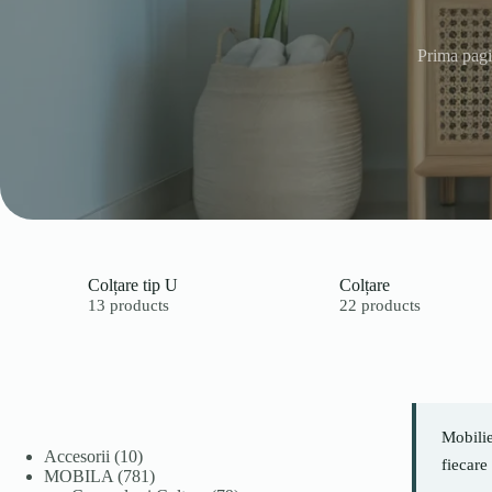
Prima pag
Colțare tip U
Colțare
13 products
22 products
Mobilie
10
Accesorii
10
fiecare
produse
781
MOBILA
781