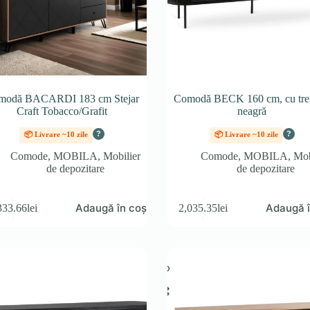
modă BACARDI 183 cm Stejar
Comodă BECK 160 cm, cu trei
Craft Tobacco/Grafit
neagră
?
?
📦 Livrare ~10 zile
📦 Livrare ~10 zile
Comode
,
MOBILA
,
Mobilier
Comode
,
MOBILA
,
Mob
de depozitare
de depozitare
Adaugă în coș
Adaugă î
333.66
lei
2,035.35
lei