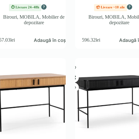
?
?
⏱ Livrare 24–48h
📦 Livrare ~10 zile
Birouri
,
MOBILA
,
Mobilier de
Birouri
,
MOBILA
,
Mobil
depozitare
depozitare
Adaugă în coș
Adaugă î
57.03
lei
596.32
lei