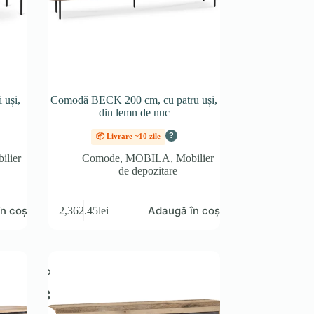
 uși,
Comodă BECK 200 cm, cu patru uși,
din lemn de nuc
?
📦 Livrare ~10 zile
ilier
Comode
,
MOBILA
,
Mobilier
de depozitare
n coș
Adaugă în coș
2,362.45
lei