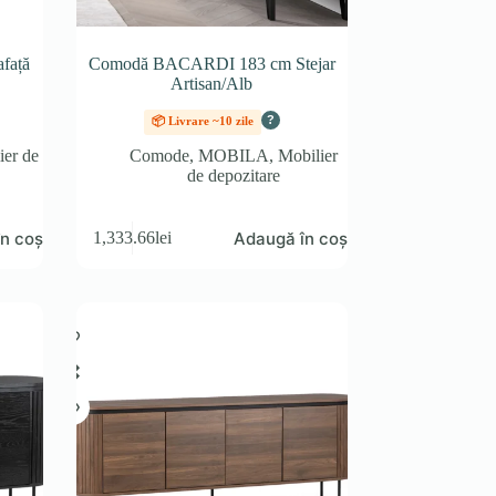
față
Comodă BACARDI 183 cm Stejar
Artisan/Alb
?
📦 Livrare ~10 zile
ier de
Comode
,
MOBILA
,
Mobilier
de depozitare
n coș
Adaugă în coș
1,333.66
lei