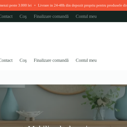
e 3.000 lei
Livrare in 24-48h din depozit propriu pentru produsele disponibile 
◆
Contact
Coş
Finalizare comandă
Contul meu
Contact
Coş
Finalizare comandă
Contul meu