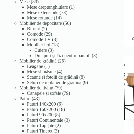
89
produse
produse
Mese
89
de
1
Mese dreptunghiulare
1
produse
73
produs
Mese extensibile
73
14
de
Mese rotunde
14
produse
produse
56
Mobilier de depozitare
56
5
de
Birouri
5
produse
29
produse
Comode
29
5
de
3
Comode TV
3
produse
produse
18
Mobilier hol
18
3
produse
Cuiere
3
produse
8
Dulapuri și lăzi pentru pantofi
8
25
produse
Mobilier de grădină
25
1
de
Leagăne
1
produs
4
produse
Mese și măsuțe
4
produse
8
Scaune și fotolii de grădină
8
produse
9
Seturi de mobilier de grădină
9
79
produse
Mobilier de living
79
de
79
Canapele și sofale
79
43
produse
de
Paturi
43
de
6
produse
Paturi 140x200
6
produse
produse
18
Paturi 160x200
18
8
produse
Paturi 90x200
8
produse
3
Paturi Continentale
3
2
produse
Paturi Tapițate
2
3
produse
Paturi Tineret
3