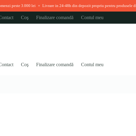
 3.000 lei
Livrare in 24-48h din depozit propriu pentru produsele disponibile i
◆
Contact
Coş
Finalizare comandă
Contul meu
Contact
Coş
Finalizare comandă
Contul meu