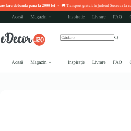
banda pana la 2000 lei
🚚 Transport gratuit in judetul Suceava la comenzi peste
◆
Sari
Acasă
Magazin
Inspirație
Livrare
FAQ
la
conținut
Niciun
rezultat
Acasă
Magazin
Inspirație
Livrare
FAQ