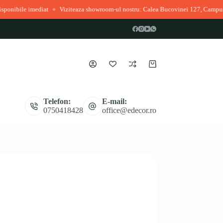
mediat
Viziteaza showroom-ul nostru: Calea Bucovinei 127, Campulung Moldo
◆
Coș
de
cumpărături
Telefon:
E-mail:
0750418428
office@edecor.ro