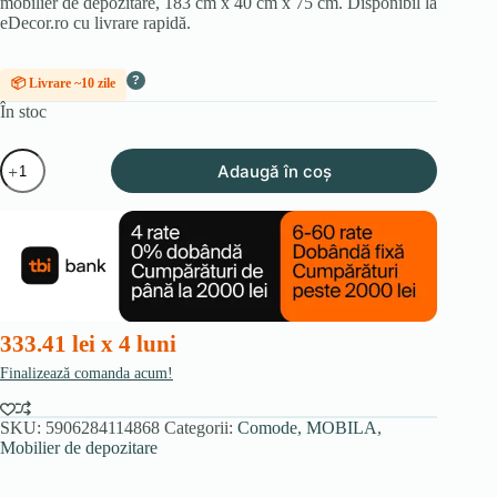
mobilier de depozitare, 183 cm x 40 cm x 75 cm. Disponibil la
eDecor.ro cu livrare rapidă.
?
📦 Livrare ~10 zile
În stoc
Cantitate
Adaugă în coș
Comodă
BACARDI
183
cm
Stejar
Craft
Tobacco/Grafit
333.41 lei x 4 luni
Finalizează comanda acum!
SKU:
5906284114868
Categorii:
Comode
,
MOBILA
,
Mobilier de depozitare