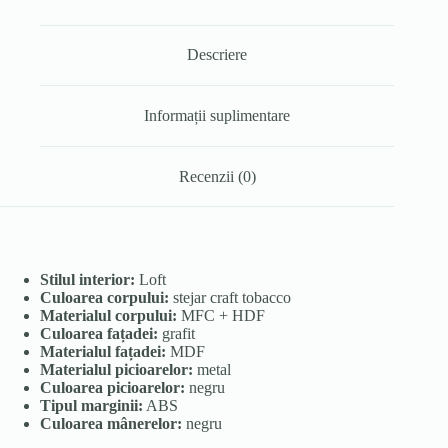
Descriere
Informații suplimentare
Recenzii (0)
Stilul interior:
Loft
Culoarea corpului:
stejar craft tobacco
Materialul corpului:
MFC + HDF
Culoarea fațadei:
grafit
Materialul fațadei:
MDF
Materialul picioarelor:
metal
Culoarea picioarelor:
negru
Tipul marginii:
ABS
Culoarea mânerelor:
negru