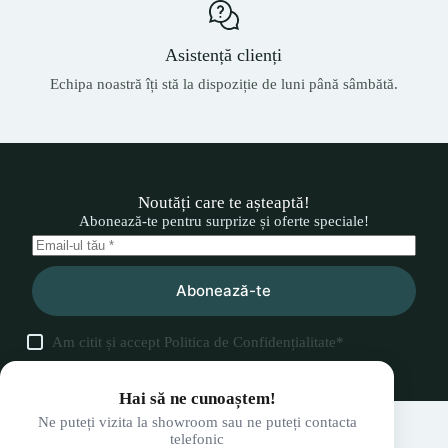
Asistență clienți
Echipa noastră îți stă la dispoziție de luni până sâmbătă.
Noutăți care te așteaptă!
Abonează-te pentru surprize și oferte speciale!
Abonează-te
Am citit și accept
Politica de Confidențialitate
*
Hai să ne cunoaștem!
Ne puteți vizita la showroom sau ne puteți contacta
telefonic