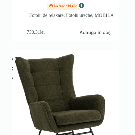
?
📦 Livrare ~10 zile
Fotolii de relaxare
,
Fotolii ureche
,
MOBILA
Adaugă în coș
730.31
lei