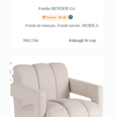
Fotoliu BENDER Gri
?
📦 Livrare ~10 zile
Fotolii de relaxare
,
Fotolii ureche
,
MOBILA
Adaugă în coș
984.33
lei