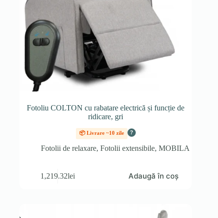
Fotoliu COLTON cu rabatare electrică și funcție de
ridicare, gri
?
📦 Livrare ~10 zile
Fotolii de relaxare
,
Fotolii extensibile
,
MOBILA
Adaugă în coș
1,219.32
lei