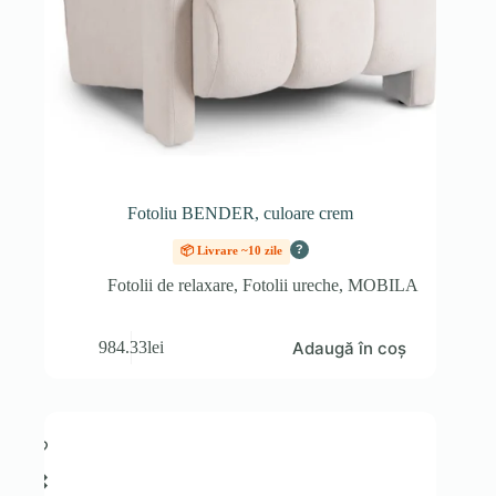
Fotoliu BENDER, culoare crem
?
📦 Livrare ~10 zile
Fotolii de relaxare
,
Fotolii ureche
,
MOBILA
Adaugă în coș
984.33
lei