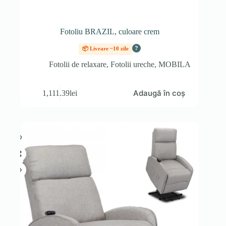
Fotoliu BRAZIL, culoare crem
?
📦 Livrare ~10 zile
Fotolii de relaxare
,
Fotolii ureche
,
MOBILA
Adaugă în coș
1,111.39
lei