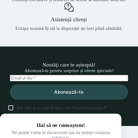
Asistență clienți
Echipa noastră îți stă la dispoziție de luni până sâmbătă.
Noutăți care te așteaptă!
Abonează-te pentru surprize și oferte speciale!
Abonează-te
Am citit și accept
Politica de Confidențialitate
*
Hai să ne cunoaștem!
Ne puteți vizita la showroom sau ne puteți contacta
telefonic