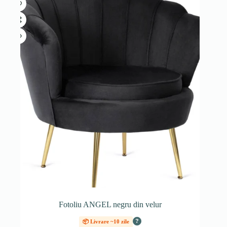
Fotoliu ANGEL negru din velur
?
📦 Livrare ~10 zile