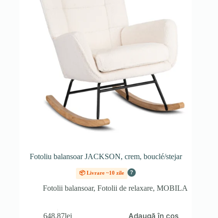
Fotoliu balansoar JACKSON, crem, bouclé/stejar
?
📦 Livrare ~10 zile
Fotolii balansoar
,
Fotolii de relaxare
,
MOBILA
Adaugă în coș
648.87
lei