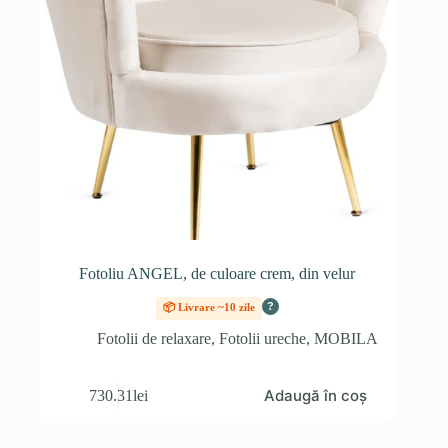
Fotoliu ANGEL, de culoare crem, din velur
?
📦 Livrare ~10 zile
Fotolii de relaxare
,
Fotolii ureche
,
MOBILA
Adaugă în coș
730.31
lei