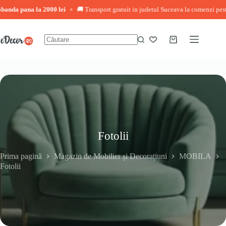
pana la 2000 lei
🚚 Transport gratuit in judetul Suceava la comenzi peste 3.000 
◆
Sari
la
conținut
Coș
Niciun
de
rezultat
cumpărături
Fotolii
Prima pagină
Magazin de Mobilier și Decorațiuni
MOBILA
Fotolii