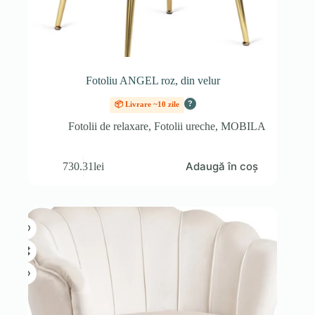
Fotoliu ANGEL roz, din velur
?
📦 Livrare ~10 zile
Fotolii de relaxare
,
Fotolii ureche
,
MOBILA
Adaugă în coș
730.31
lei