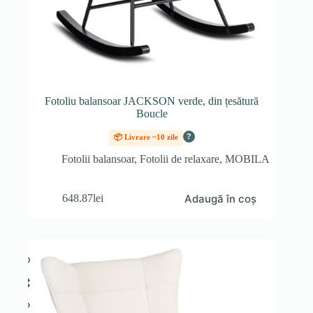
Fotoliu balansoar JACKSON verde, din țesătură
Boucle
?
📦 Livrare ~10 zile
Fotolii balansoar
,
Fotolii de relaxare
,
MOBILA
Adaugă în coș
648.87
lei