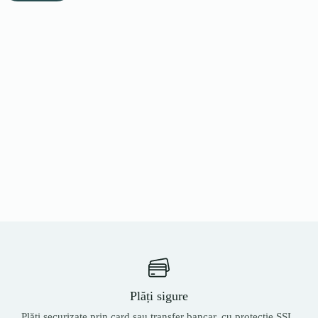
Plăți sigure
Plăți securizate prin card sau transfer bancar, cu protecție SSL.