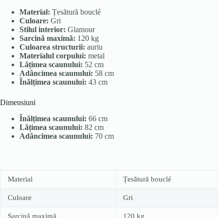
Material:
Țesătură bouclé
Culoare:
Gri
Stilul interior:
Glamour
Sarcină maximă:
120 kg
Culoarea structurii:
auriu
Materialul corpului:
metal
Lățimea scaunului:
52 cm
Adâncimea scaunului:
58 cm
Înălțimea scaunului:
43 cm
Dimensiuni
Înălțimea scaunului:
66 cm
Lățimea scaunului:
82 cm
Adâncimea scaunului:
70 cm
Material
Țesătură bouclé
Culoare
Gri
Sarcină maximă
120 kg