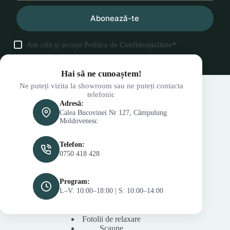
Abonează-te
Am citit și accept
Politica de Confidențialitate
*
Hai să ne cunoaștem!
Ne puteți vizita la showroom sau ne puteți contacta
telefonic
Adresă:
Calea Bucovinei Nr 127, Câmpulung
Moldovenesc
Telefon:
0750 418 428
Program:
L–V: 10:00–18:00 | S: 10:00–14:00
Fotolii de relaxare
Scaune