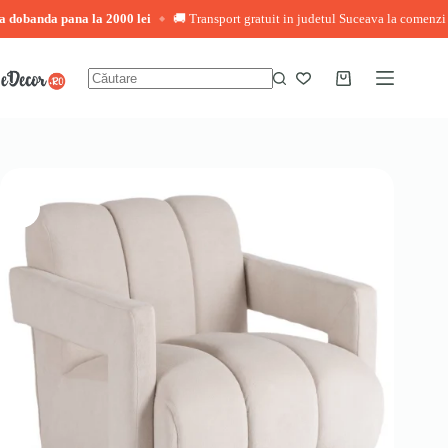
nda pana la 2000 lei
🚚 Transport gratuit in judetul Suceava la comenzi peste 3.
◆
Sari
la
conținut
Coș
Niciun
de
rezultat
cumpărături