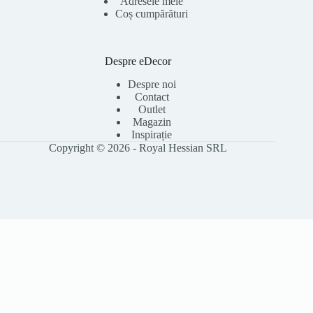
Adresele mele
Coș cumpărături
Despre eDecor
Despre noi
Contact
Outlet
Magazin
Inspirație
Copyright © 2026 - Royal Hessian SRL
Folosim cookie-uri pentru a îmbunătăți experiența ta pe site, a analiza