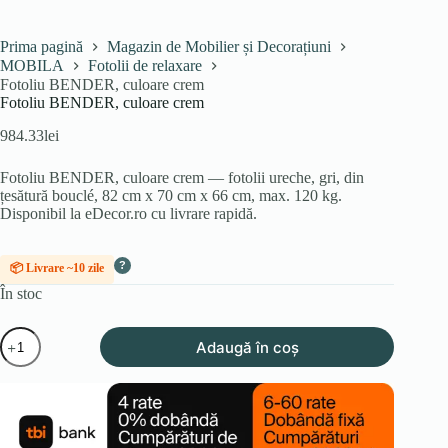
Prima pagină
Magazin de Mobilier și Decorațiuni
MOBILA
Fotolii de relaxare
Fotoliu BENDER, culoare crem
Fotoliu BENDER, culoare crem
984.33
lei
Fotoliu BENDER, culoare crem — fotolii ureche, gri, din
țesătură bouclé, 82 cm x 70 cm x 66 cm, max. 120 kg.
Disponibil la eDecor.ro cu livrare rapidă.
?
📦 Livrare ~10 zile
În stoc
Cantitate
Adaugă în coș
Fotoliu
BENDER,
culoare
crem