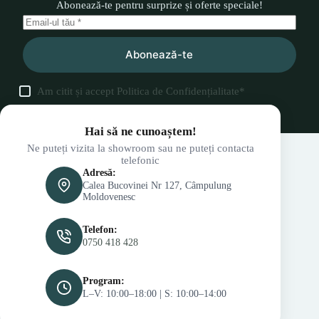
Abonează-te pentru surprize și oferte speciale!
Abonează-te
Am citit și accept
Politica de Confidențialitate
*
Hai să ne cunoaștem!
Ne puteți vizita la showroom sau ne puteți contacta
telefonic
Adresă:
Calea Bucovinei Nr 127, Câmpulung
Moldovenesc
Telefon:
0750 418 428
Program:
L–V: 10:00–18:00 | S: 10:00–14:00