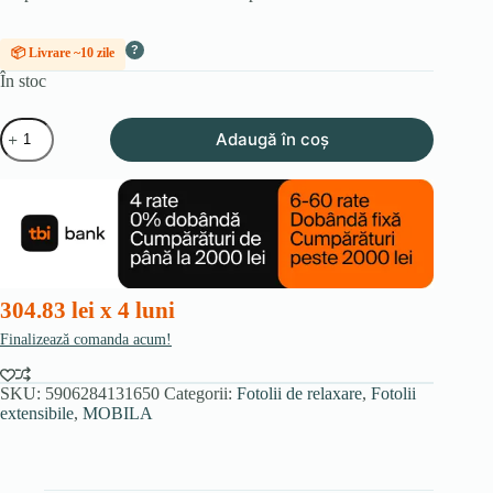
?
📦 Livrare ~10 zile
În stoc
Cantitate
Adaugă în coș
Fotoliu
COLTON
cu
spătar
rabatabil
electric
și
funcție
de
304.83 lei x 4 luni
ridicare,
gri,
Finalizează comanda acum!
din
velur
SKU:
5906284131650
Categorii:
Fotolii de relaxare
,
Fotolii
extensibile
,
MOBILA