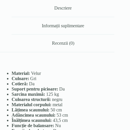
Descriere
Informații suplimentare
Recenzii (0)
Material:
Velur
Culoare:
Gri
Cotieră:
Da
Suport pentru picioare:
Da
Sarcina maximă:
125 kg
Culoarea structurii:
negru
Materialul corpului:
metal
Lățimea scaunului:
50 cm
Adâncimea scaunului:
53 cm
Înălțimea scaunului:
43,5 cm
Funcție de balansare:
Nu