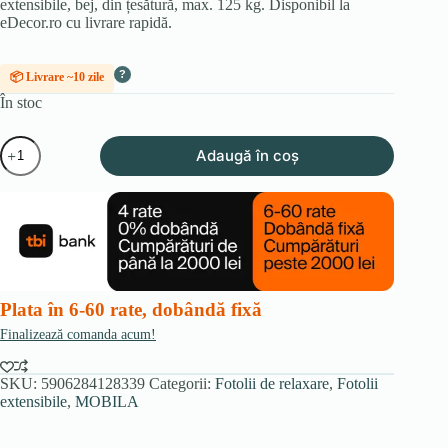
extensibile, bej, din țesătură, max. 125 kg. Disponibil la
eDecor.ro cu livrare rapidă.
?
📦 Livrare ~10 zile
În stoc
Cantitate
Adaugă în coș
Fotoliu
de
dormit
pentru
o
persoană
MILAN
1,
bej
Plata în 6-60 rate, dobândă fixă
Finalizează comanda acum!
SKU:
5906284128339
Categorii:
Fotolii de relaxare
,
Fotolii
extensibile
,
MOBILA