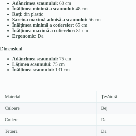
Adâncimea scaunului:
60 cm
Înălțimea minimă a scaunului:
48 cm
Roți:
din plastic
Sarcina maximă admisă a scaunului:
56 cm
Înălțimea minimă a cotierelor:
65 cm
Înălțimea maximă a cotierelor:
81 cm
Ergonomic:
Da
Dimensiuni
Adâncimea scaunului:
75 cm
Lățimea scaunului:
75 cm
Înălțimea scaunului:
131 cm
Material
Țesătură
Culoare
Bej
Cotiere
Da
Tetieră
Da