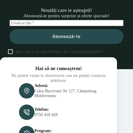
Noutăți care te așteaptă!
Abonează-te pentru surprize și oferte speciale!
Abonează-te
Am citit și accept
Politica de Confidențialitate
*
Hai să ne cunoaștem!
Ne puteți vizita la showroom sau ne puteți contacta
telefonic
Adresă:
Calea Bucovinei Nr 127, Câmpulung
Moldovenesc
Telefon:
0750 418 428
Program: