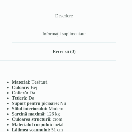
Descriere
Informații suplimentare
Recenzii (0)
Material:
Țesătură
Culoare:
Bej
Cotieră:
Da
Tetieră:
Da
Suport pentru picioare:
Nu
Stilul interiorului:
Modern
Sarcină maximă:
126 kg
Culoarea structurii:
crom
Materialul corpului:
metal
Lățimea scaunului:
51 cm