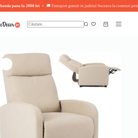
 la 2000 lei
🚚 Transport gratuit in judetul Suceava la comenzi peste 3.000 lei
◆
Sari
la
conținut
Coș
Niciun
de
rezultat
cumpărături