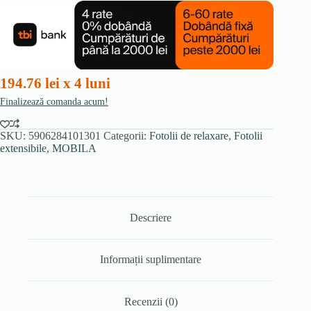
DANNY,
bej
194.76 lei x 4 luni
Finalizează comanda acum!
SKU:
5906284101301
Categorii:
Fotolii de relaxare
,
Fotolii
extensibile
,
MOBILA
Descriere
Informații suplimentare
Recenzii (0)