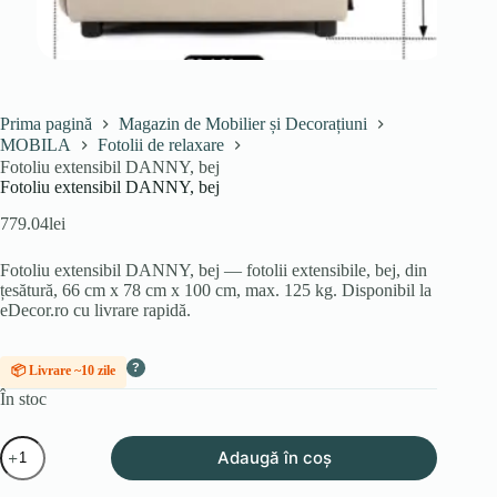
Prima pagină
Magazin de Mobilier și Decorațiuni
MOBILA
Fotolii de relaxare
Fotoliu extensibil DANNY, bej
Fotoliu extensibil DANNY, bej
779.04
lei
Fotoliu extensibil DANNY, bej — fotolii extensibile, bej, din
țesătură, 66 cm x 78 cm x 100 cm, max. 125 kg. Disponibil la
eDecor.ro cu livrare rapidă.
?
📦 Livrare ~10 zile
În stoc
Cantitate
Adaugă în coș
Fotoliu
extensibil