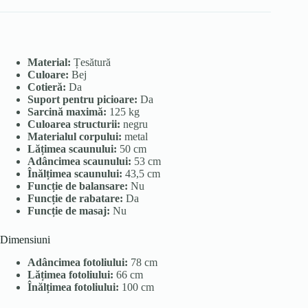
Material:
Țesătură
Culoare:
Bej
Cotieră:
Da
Suport pentru picioare:
Da
Sarcină maximă:
125 kg
Culoarea structurii:
negru
Materialul corpului:
metal
Lățimea scaunului:
50 cm
Adâncimea scaunului:
53 cm
Înălțimea scaunului:
43,5 cm
Funcție de balansare:
Nu
Funcție de rabatare:
Da
Funcție de masaj:
Nu
Dimensiuni
Adâncimea fotoliului:
78 cm
Lățimea fotoliului:
66 cm
Înălțimea fotoliului:
100 cm