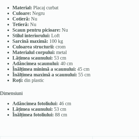
Material:
Placaj curbat
Culoare:
Negru
Cotieră:
Nu
Tetieră:
Nu
Scaun pentru picioare:
Nu
Stilul interiorului:
Loft
Sarcină maximă:
100 kg
Culoarea structurii:
crom
Materialul corpului:
metal
Lățimea scaunului:
53 cm
Adâncimea scaunului:
40 cm
Înălțimea minimă a scaunului:
45 cm
Înălțimea maximă a scaunului:
55 cm
Roți:
din plastic
Dimensiuni
Adâncimea fotoliului:
46 cm
Lățimea scaunului:
53 cm
Înălțimea fotoliului:
88 cm