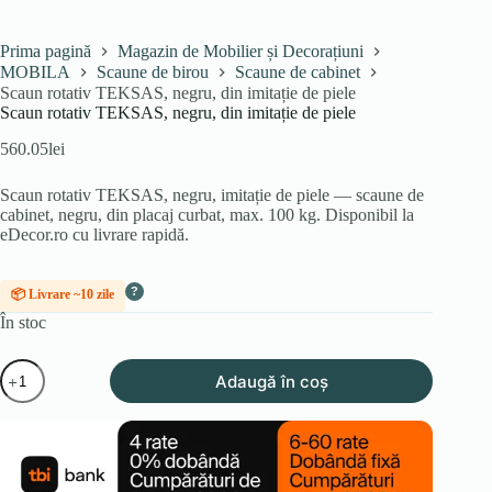
Prima pagină
Magazin de Mobilier și Decorațiuni
MOBILA
Scaune de birou
Scaune de cabinet
Scaun rotativ TEKSAS, negru, din imitație de piele
Scaun rotativ TEKSAS, negru, din imitație de piele
560.05
lei
Scaun rotativ TEKSAS, negru, imitație de piele — scaune de
cabinet, negru, din placaj curbat, max. 100 kg. Disponibil la
eDecor.ro cu livrare rapidă.
?
📦 Livrare ~10 zile
În stoc
Cantitate
Adaugă în coș
Scaun
rotativ
TEKSAS,
negru,
din
imitație