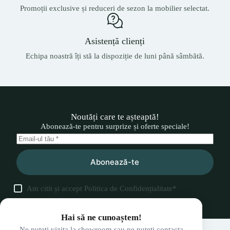
Promoții exclusive și reduceri de sezon la mobilier selectat.
Asistență clienți
Echipa noastră îți stă la dispoziție de luni până sâmbătă.
Noutăți care te așteaptă!
Abonează-te pentru surprize și oferte speciale!
Abonează-te
Am citit și accept
Politica de Confidențialitate
*
Hai să ne cunoaștem!
Ne puteți vizita la showroom sau ne puteți contacta