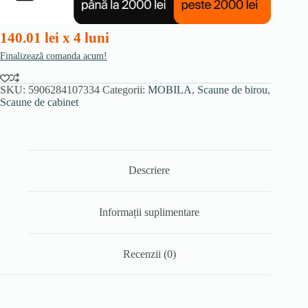
de
piele
140.01 lei x 4 luni
Finalizează comanda acum!
SKU:
5906284107334
Categorii:
MOBILA
,
Scaune de birou
,
Scaune de cabinet
Descriere
Informații suplimentare
Recenzii (0)