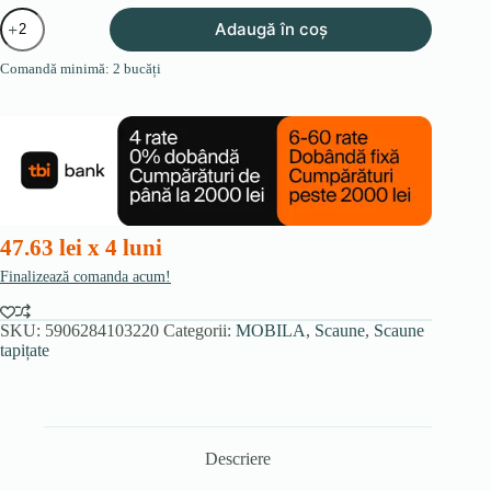
Cantitate
Adaugă în coș
Scaun
MOLLY
Comandă minimă: 2 bucăți
verde
din
velur
47.63 lei x 4 luni
Finalizează comanda acum!
SKU:
5906284103220
Categorii:
MOBILA
,
Scaune
,
Scaune
tapițate
Descriere