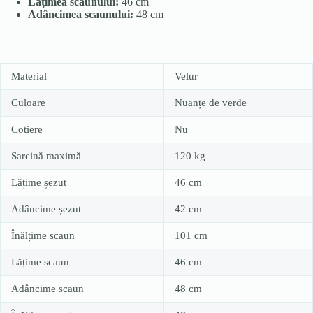
Lățimea scaunului:
46 cm
Adâncimea scaunului:
48 cm
Material
Velur
Culoare
Nuanțe de verde
Cotiere
Nu
Sarcină maximă
120 kg
Lățime șezut
46 cm
Adâncime șezut
42 cm
Înălțime scaun
101 cm
Lățime scaun
46 cm
Adâncime scaun
48 cm