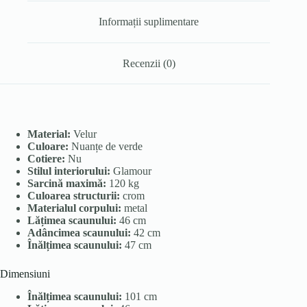
Informații suplimentare
Recenzii (0)
Material:
Velur
Culoare:
Nuanțe de verde
Cotiere:
Nu
Stilul interiorului:
Glamour
Sarcină maximă:
120 kg
Culoarea structurii:
crom
Materialul corpului:
metal
Lățimea scaunului:
46 cm
Adâncimea scaunului:
42 cm
Înălțimea scaunului:
47 cm
Dimensiuni
Înălțimea scaunului:
101 cm