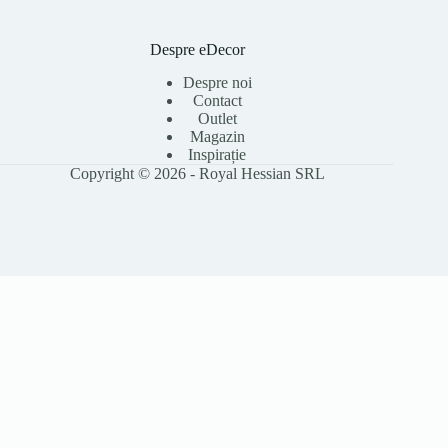
Despre eDecor
Despre noi
Contact
Outlet
Magazin
Inspirație
Copyright © 2026 - Royal Hessian SRL
Folosim cookie-uri pentru a îmbunătăți experiența ta pe site, a analiza
traficul și a personaliza conținutul. Poți accepta toate cookie-urile sau le
poți refuza pe cele opționale. Citește
Politica Cookies
pentru detalii.