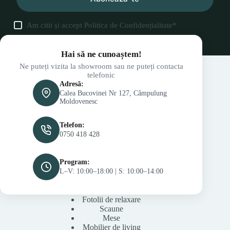
Am citit și accept
Politica de Confidențialitate
*
Hai să ne cunoaștem!
Ne puteți vizita la showroom sau ne puteți contacta
telefonic
Adresă:
Calea Bucovinei Nr 127, Câmpulung
Moldovenesc
Telefon:
0750 418 428
Program:
L–V: 10:00–18:00 | S: 10:00–14:00
Fotolii de relaxare
Scaune
Mese
Mobilier de living