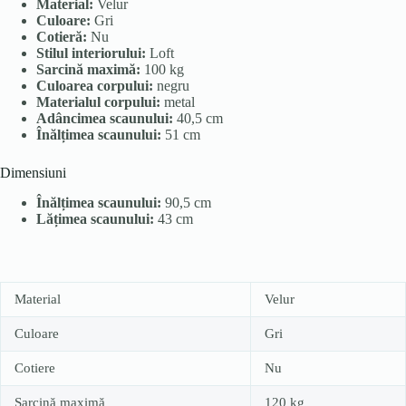
Material:
Velur
Culoare:
Gri
Cotieră:
Nu
Stilul interiorului:
Loft
Sarcină maximă:
100 kg
Culoarea corpului:
negru
Materialul corpului:
metal
Adâncimea scaunului:
40,5 cm
Înălțimea scaunului:
51 cm
Dimensiuni
Înălțimea scaunului:
90,5 cm
Lățimea scaunului:
43 cm
Material
Velur
Culoare
Gri
Cotiere
Nu
Sarcină maximă
120 kg