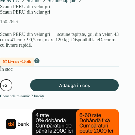
MOBILA
Scaune
Scaune tapițate
Scaun PERU din velur gri
Scaun PERU din velur gri
150.26
lei
Scaun PERU din velur gri — scaune tapițate, gri, din velur, 43
cm x 41 cm x 90,5 cm, max. 120 kg. Disponibil la eDecor.ro
cu livrare rapidă.
?
📦 Livrare ~10 zile
În stoc
Cantitate
Adaugă în coș
Scaun
PERU
Comandă minimă: 2 bucăți
din
velur
gri