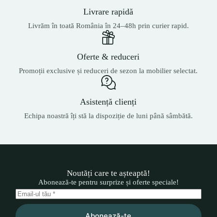
Livrare rapidă
Livrăm în toată România în 24–48h prin curier rapid.
Oferte & reduceri
Promoții exclusive și reduceri de sezon la mobilier selectat.
Asistență clienți
Echipa noastră îți stă la dispoziție de luni până sâmbătă.
Noutăți care te așteaptă!
Abonează-te pentru surprize și oferte speciale!
Abonează-te