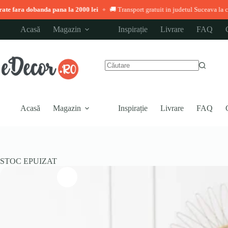
a pana la 2000 lei
🚚 Transport gratuit in judetul Suceava la comenzi peste 3.00
◆
Sari
Acasă
Magazin
Inspirație
Livrare
FAQ
la
conținut
Niciun
rezultat
Acasă
Magazin
Inspirație
Livrare
FAQ
STOC EPUIZAT