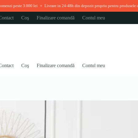
0 lei
Livrare in 24-48h din depozit propriu pentru produsele disponibile imedi
◆
Contact
Coş
Finalizare comandă
Contul meu
Contact
Coş
Finalizare comandă
Contul meu