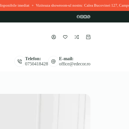
at
Viziteaza showroom-ul nostru: Calea Bucovinei 127, Campulung Moldovene
◆
Coș
de
cumpărături
Telefon:
E-mail:
0750418428
office@edecor.ro