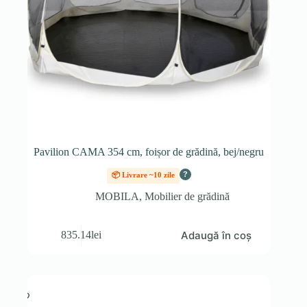
Pavilion CAMA 354 cm, foișor de grădină, bej/negru
?
📦 Livrare ~10 zile
MOBILA
,
Mobilier de grădină
Adaugă în coș
835.14
lei