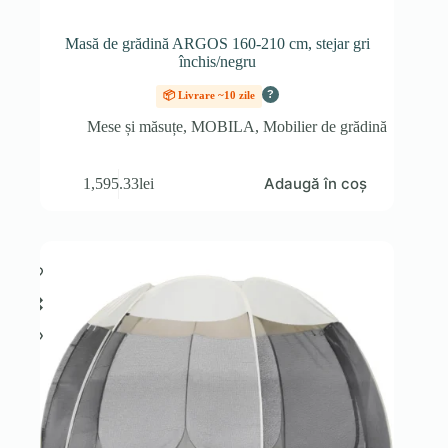
Masă de grădină ARGOS 160-210 cm, stejar gri
închis/negru
?
📦 Livrare ~10 zile
Mese și măsuțe
,
MOBILA
,
Mobilier de grădină
Adaugă în coș
1,595.33
lei