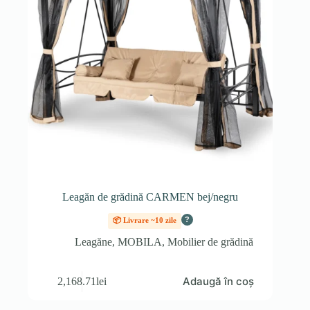
Leagăn de grădină CARMEN bej/negru
?
📦 Livrare ~10 zile
Leagăne
,
MOBILA
,
Mobilier de grădină
Adaugă în coș
2,168.71
lei