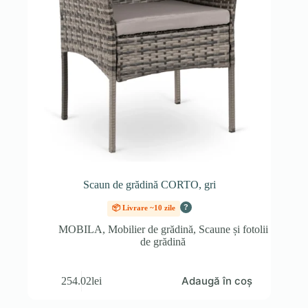
Scaun de grădină CORTO, gri
?
📦 Livrare ~10 zile
MOBILA
,
Mobilier de grădină
,
Scaune și fotolii
de grădină
Adaugă în coș
254.02
lei