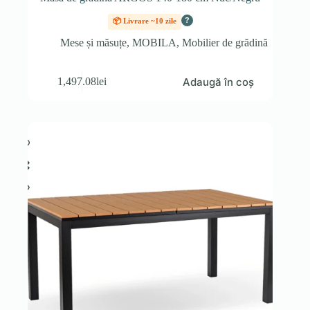
?
📦 Livrare ~10 zile
Mese și măsuțe
,
MOBILA
,
Mobilier de grădină
Adaugă în coș
1,497.08
lei