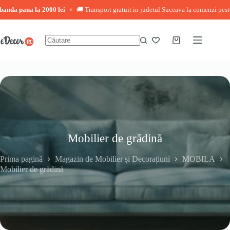
na la 2000 lei
🚚 Transport gratuit in judetul Suceava la comenzi peste 3.000 le
◆
Sari
la
conținut
Coș
Niciun
de
rezultat
cumpărături
Mobilier de grădină
Prima pagină
Magazin de Mobilier și Decorațiuni
MOBILA
Mobilier de grădină