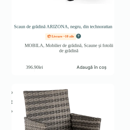
Scaun de grădină ARIZONA, negru, din technorattan
?
📦 Livrare ~10 zile
MOBILA
,
Mobilier de grădină
,
Scaune și fotolii
de grădină
Adaugă în coș
396.90
lei