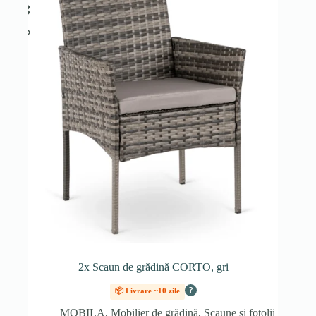
2x Scaun de grădină CORTO, gri
?
📦 Livrare ~10 zile
MOBILA
,
Mobilier de grădină
,
Scaune și fotolii