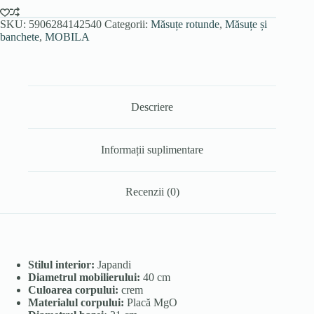
SKU:
5906284142540
Categorii:
Măsuțe rotunde
,
Măsuțe și
banchete
,
MOBILA
Descriere
Informații suplimentare
Recenzii (0)
Stilul interior:
Japandi
Diametrul mobilierului:
40 cm
Culoarea corpului:
crem
Materialul corpului:
Placă MgO