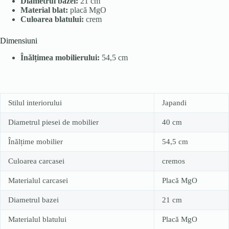
Diametrul bazei:
21 cm
Material blat:
placă MgO
Culoarea blatului:
crem
Dimensiuni
Înălțimea mobilierului:
54,5 cm
Stilul interiorului
Japandi
Diametrul piesei de mobilier
40 cm
Înălțime mobilier
54,5 cm
Culoarea carcasei
cremos
Materialul carcasei
Placă MgO
Diametrul bazei
21 cm
Materialul blatului
Placă MgO