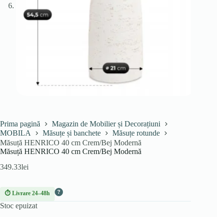
Prima pagină
Magazin de Mobilier și Decorațiuni
MOBILA
Măsuțe și banchete
Măsuțe rotunde
Măsuță HENRICO 40 cm Crem/Bej Modernă
Măsuță HENRICO 40 cm Crem/Bej Modernă
349.33
lei
?
⏱ Livrare 24–48h
Stoc epuizat