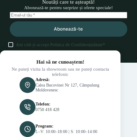
Noutăți care te așteaptă!
Abonează-te pentru surprize și oferte speciale!
Abonează-te
Am citit și accept
Politica de Confidențialitate
*
Hai să ne cunoaștem!
Ne puteți vizita la showroom sau ne puteți contacta
telefonic
Adresă:
Calea Bucovinei Nr 127, Câmpulung
Moldovenesc
Telefon:
0750 418 428
Program:
L–V: 10:00–18:00 | S: 10:00–14:00