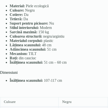
Material:
Piele ecologică
Culoare:
Negru
Cotiere:
Da
Tetieră:
Da
Suport pentru picioare:
Nu
Stilul interiorului:
Modern
Sarcină maximă:
150 kg
Culoarea structurii:
negru/argintiu
Materialul corpului:
plastic
Lățimea scaunului:
48 cm
Adâncimea scaunului:
51 cm
Mecanism:
TILT
Roți:
din cauciuc
Înălțimea scaunului:
51 cm – 60 cm
Dimensiuni
Înălțimea scaunului:
107-117 cm
Culoare
Negru