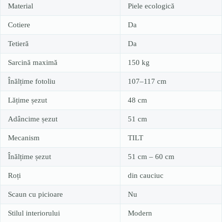
Material
Piele ecologică
Cotiere
Da
Tetieră
Da
Sarcină maximă
150 kg
Înălțime fotoliu
107–117 cm
Lățime șezut
48 cm
Adâncime șezut
51 cm
Mecanism
TILT
Înălțime șezut
51 cm – 60 cm
Roți
din cauciuc
Scaun cu picioare
Nu
Stilul interiorului
Modern