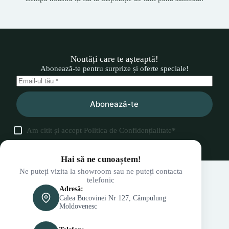
Noutăți care te așteaptă!
Abonează-te pentru surprize și oferte speciale!
Abonează-te
Am citit și accept
Politica de Confidențialitate
*
Hai să ne cunoaștem!
Ne puteți vizita la showroom sau ne puteți contacta
telefonic
Adresă:
Calea Bucovinei Nr 127, Câmpulung
Moldovenesc