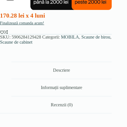
sintetică
170.28 lei x 4 luni
Finalizează comanda acum!
SKU:
5906284129428
Categorii:
MOBILA
,
Scaune de birou
,
Scaune de cabinet
Descriere
Informații suplimentare
Recenzii (0)