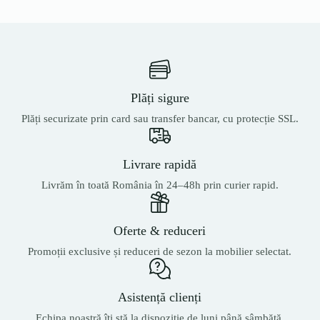
Plăți sigure
Plăți securizate prin card sau transfer bancar, cu protecție SSL.
Livrare rapidă
Livrăm în toată România în 24–48h prin curier rapid.
Oferte & reduceri
Promoții exclusive și reduceri de sezon la mobilier selectat.
Asistență clienți
Echipa noastră îți stă la dispoziție de luni până sâmbătă.