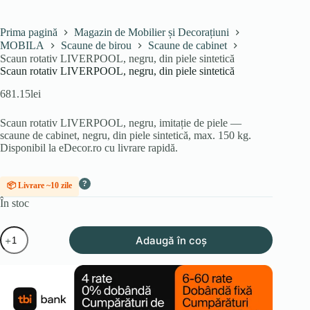
Prima pagină
Magazin de Mobilier și Decorațiuni
MOBILA
Scaune de birou
Scaune de cabinet
Scaun rotativ LIVERPOOL, negru, din piele sintetică
Scaun rotativ LIVERPOOL, negru, din piele sintetică
681.15
lei
Scaun rotativ LIVERPOOL, negru, imitație de piele —
scaune de cabinet, negru, din piele sintetică, max. 150 kg.
Disponibil la eDecor.ro cu livrare rapidă.
?
📦 Livrare ~10 zile
În stoc
Cantitate
Adaugă în coș
Scaun
rotativ
LIVERPOOL,
negru,
din
piele