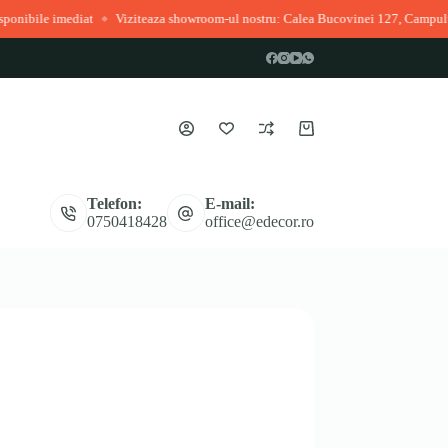
 imediat
Viziteaza showroom-ul nostru: Calea Bucovinei 127, Campulung Mol
◆
Coș
de
cumpărături
Telefon:
E-mail:
0750418428
office@edecor.ro