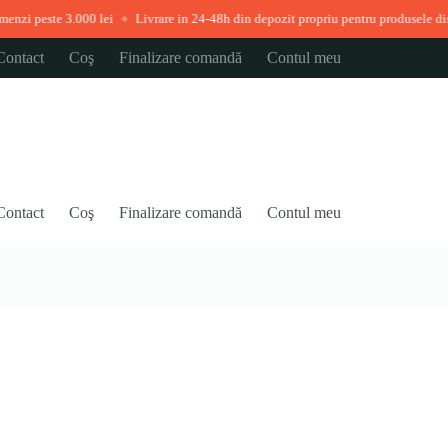
e 3.000 lei
Livrare in 24-48h din depozit propriu pentru produsele disponibile
◆
Contact
Coş
Finalizare comandă
Contul meu
Contact
Coş
Finalizare comandă
Contul meu