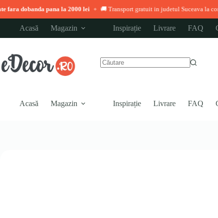
dobanda pana la 2000 lei
🚚 Transport gratuit in judetul Suceava la comenzi pest
◆
Sari
Acasă
Magazin
Inspirație
Livrare
FAQ
la
conținut
Niciun
rezultat
Acasă
Magazin
Inspirație
Livrare
FAQ