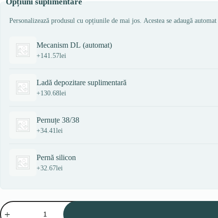
Opțiuni suplimentare
Personalizează produsul cu opțiunile de mai jos. Acestea se adaugă automat
Mecanism DL (automat)
+
141.57
lei
Ladă depozitare suplimentară
+
130.68
lei
Pernuțe 38/38
+
34.41
lei
Pernă silicon
+
32.67
lei
Cantitate
Canapea