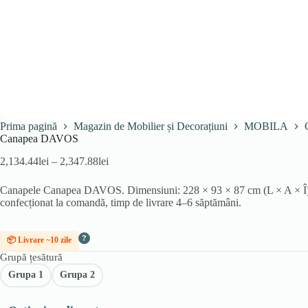
Prima pagină
Magazin de Mobilier și Decorațiuni
MOBILA
Canapea DAVOS
Interval
2,134.44
lei
–
2,347.88
lei
de
prețuri:
Canapele Canapea DAVOS. Dimensiuni: 228 × 93 × 87 cm (L × A × Î); su
2,134.44lei
confecționat la comandă, timp de livrare 4–6 săptămâni.
până
la
2,347.88lei
?
📦 Livrare ~10 zile
Grupă țesătură
Grupa 1
Grupa 2