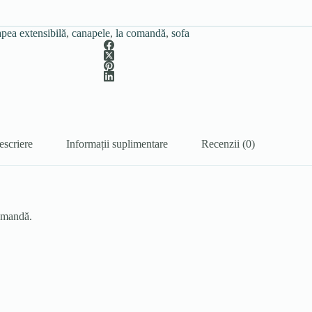
pea extensibilă
,
canapele
,
la comandă
,
sofa
escriere
Informații suplimentare
Recenzii (0)
comandă.