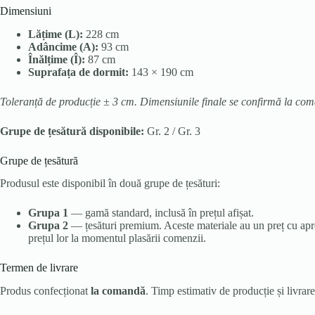
Dimensiuni
Lățime (L):
228 cm
Adâncime (A):
93 cm
Înălțime (Î):
87 cm
Suprafața de dormit:
143 × 190 cm
Toleranță de producție ± 3 cm. Dimensiunile finale se confirmă la co
Grupe de țesătură disponibile:
Gr. 2 / Gr. 3
Grupe de țesătură
Produsul este disponibil în două grupe de țesături:
Grupa 1
— gamă standard, inclusă în prețul afișat.
Grupa 2
— țesături premium. Aceste materiale au un preț cu aprox
prețul lor la momentul plasării comenzii.
Termen de livrare
Produs confecționat
la comandă
. Timp estimativ de producție și livrar