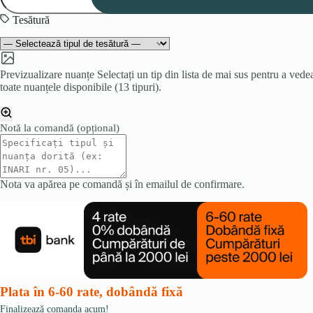
DAVOS
Tesătură
Previzualizare nuanțe
Selectați un tip din lista de mai sus pentru a vede
toate nuanțele disponibile (13 tipuri).
Notă la comandă
(opțional)
Nota va apărea pe comandă și în emailul de confirmare.
Plata în 6-60 rate, dobândă fixă
Finalizează comanda acum!