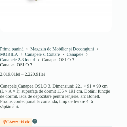
Prima pagină
Magazin de Mobilier și Decorațiuni
MOBILA
Canapele si Coltare
Canapele
Canapele 2-3 locuri
Canapea OSLO 3
Canapea OSLO 3
Interval
2,019.01
lei
–
2,220.91
lei
de
prețuri:
Canapele Canapea OSLO 3. Dimensiuni: 221 × 91 × 90 cm
2,019.01lei
(L × A × Î); suprafața de dormit 135 × 191 cm. Dotări: funcție
până
de dormit, ladă de depozitare pentru lenjerie, arc Bonell.
la
Produs confecționat la comandă, timp de livrare 4–6
2,220.91lei
săptămâni.
?
📦 Livrare ~10 zile