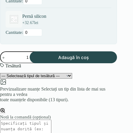
Cantitate:
Pernă silicon
+
32.67
lei
Cantitate:
Cantitate
Adaugă în coș
Canapea
OSLO
Tesătură
3
Previzualizare nuanțe
Selectați un tip din lista de mai sus
pentru a vedea
toate nuanțele disponibile (13 tipuri).
Notă la comandă
(opțional)