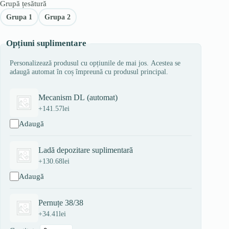
Grupă țesătură
Grupa 1
Grupa 2
Opțiuni suplimentare
Personalizează produsul cu opțiunile de mai jos. Acestea se
adaugă automat în coș împreună cu produsul principal.
Mecanism DL (automat)
+
141.57
lei
Adaugă
Ladă depozitare suplimentară
+
130.68
lei
Adaugă
Pernuțe 38/38
+
34.41
lei