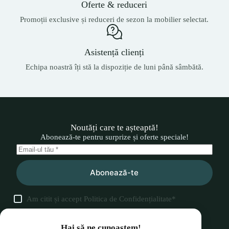
Oferte & reduceri
Promoții exclusive și reduceri de sezon la mobilier selectat.
Asistență clienți
Echipa noastră îți stă la dispoziție de luni până sâmbătă.
Noutăți care te așteaptă!
Abonează-te pentru surprize și oferte speciale!
Abonează-te
Am citit și accept
Politica de Confidențialitate
*
Hai să ne cunoaștem!