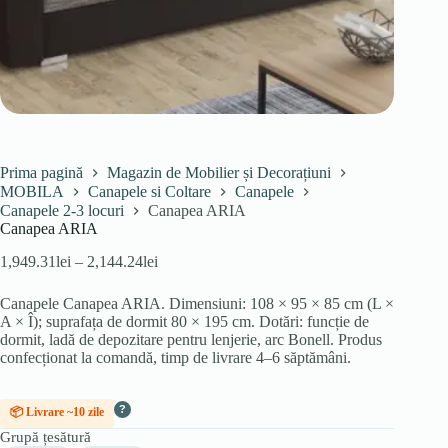
Prima pagină
Magazin de Mobilier și Decorațiuni
MOBILA
Canapele si Coltare
Canapele
Canapele 2-3 locuri
Canapea ARIA
Canapea ARIA
Interval
1,949.31
lei
–
2,144.24
lei
de
prețuri:
Canapele Canapea ARIA. Dimensiuni: 108 × 95 × 85 cm (L ×
1,949.31lei
A × Î); suprafața de dormit 80 × 195 cm. Dotări: funcție de
până
dormit, ladă de depozitare pentru lenjerie, arc Bonell. Produs
la
confecționat la comandă, timp de livrare 4–6 săptămâni.
2,144.24lei
?
📦 Livrare ~10 zile
Grupă țesătură