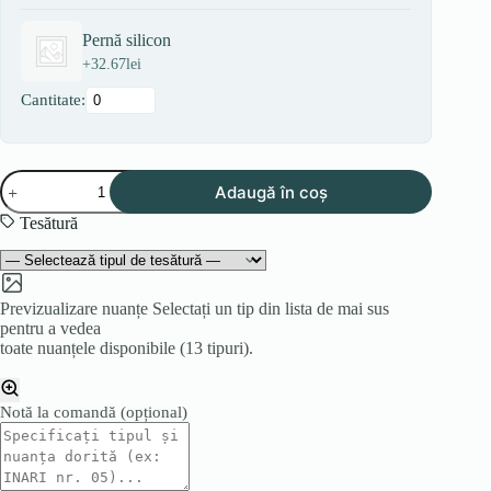
Pernă silicon
+
32.67
lei
Cantitate:
Cantitate
Adaugă în coș
Canapea
ARIA
Tesătură
Previzualizare nuanțe
Selectați un tip din lista de mai sus
pentru a vedea
toate nuanțele disponibile (13 tipuri).
Notă la comandă
(opțional)