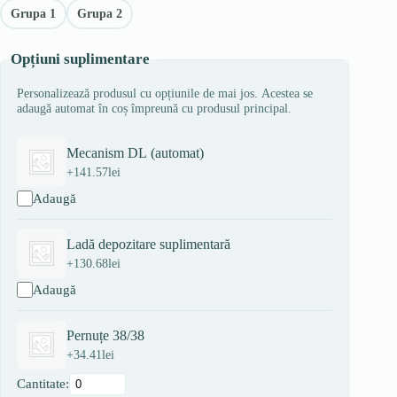
Grupa 1
Grupa 2
Opțiuni suplimentare
Personalizează produsul cu opțiunile de mai jos. Acestea se
adaugă automat în coș împreună cu produsul principal.
Mecanism DL (automat)
+
141.57
lei
Adaugă
Ladă depozitare suplimentară
+
130.68
lei
Adaugă
Pernuțe 38/38
+
34.41
lei
Cantitate: