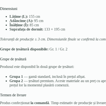
Dimensiuni
Lățime (L):
155 cm
Adâncime (A):
95 cm
Înălțime (Î):
85 cm
Suprafața de dormit:
133 × 195 cm
Toleranță de producție ± 3 cm. Dimensiunile finale se confirmă la co
Grupe de țesătură disponibile:
Gr. 1 / Gr. 2
Grupe de țesătură
Produsul este disponibil în două grupe de țesături:
Grupa 1
— gamă standard, inclusă în prețul afișat.
Grupa 2
— țesături premium. Aceste materiale au un preț cu aprox
prețul lor la momentul plasării comenzii.
Termen de livrare
Produs confecționat
la comandă
. Timp estimativ de producție și livrar