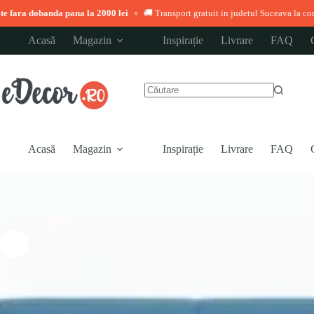
 dobanda pana la 2000 lei
🚚 Transport gratuit in judetul Suceava la comenzi pe
◆
Sari
Acasă
Magazin
Inspirație
Livrare
FAQ
la
conținut
Niciun
rezultat
Acasă
Magazin
Inspirație
Livrare
FAQ