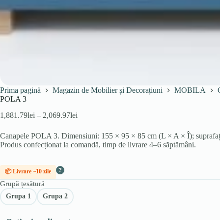
Prima pagină
Magazin de Mobilier și Decorațiuni
MOBILA
POLA 3
Interval
1,881.79
lei
–
2,069.97
lei
de
prețuri:
Canapele POLA 3. Dimensiuni: 155 × 95 × 85 cm (L × A × Î); suprafața d
1,881.79lei
Produs confecționat la comandă, timp de livrare 4–6 săptămâni.
până
la
2,069.97lei
?
📦 Livrare ~10 zile
Grupă țesătură
Grupa 1
Grupa 2