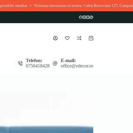
e imediat
Viziteaza showroom-ul nostru: Calea Bucovinei 127, Campulung Mo
◆
Coș
de
cumpărături
Telefon:
E-mail:
0750418428
office@edecor.ro