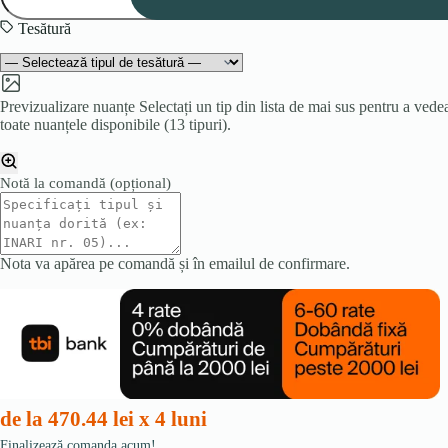
3
Tesătură
Previzualizare nuanțe
Selectați un tip din lista de mai sus pentru a vede
toate nuanțele disponibile (13 tipuri).
Notă la comandă
(opțional)
Nota va apărea pe comandă și în emailul de confirmare.
de la 470.44 lei x 4 luni
Finalizează comanda acum!