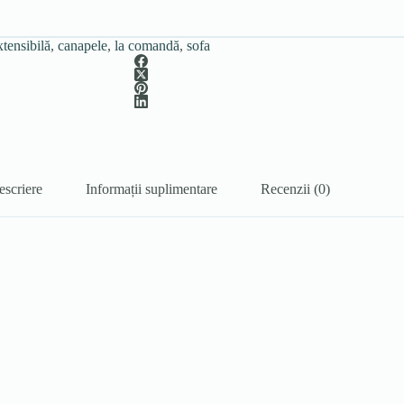
tensibilă
,
canapele
,
la comandă
,
sofa
escriere
Informații suplimentare
Recenzii (0)