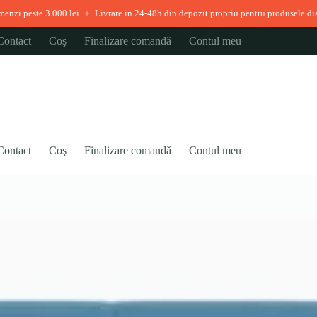
ste 3.000 lei
Livrare in 24-48h din depozit propriu pentru produsele disponibil
◆
Contact
Coş
Finalizare comandă
Contul meu
Contact
Coş
Finalizare comandă
Contul meu