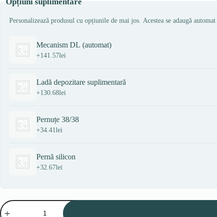
Opțiuni suplimentare
Personalizează produsul cu opțiunile de mai jos. Acestea se adaugă automat
Mecanism DL (automat)
+
141.57
lei
Ladă depozitare suplimentară
+
130.68
lei
Pernuțe 38/38
+
34.41
lei
Pernă silicon
+
32.67
lei
Cantitate
POLA