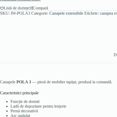
Listă de dorințe
Compară
SKU:
IW-POLA3
Categorie:
Canapele extensibile
Etichete:
canapea ex
D
Canapele
POLA 3
— piesă de mobilier tapițat, produsă la comandă.
Caracteristici principale
Funcție de dormit
Ladă de depozitare pentru lenjerie
Pernă decorativă
Arc ondulat