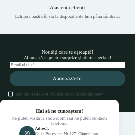
Asistență clienți
Echipa noastră îți stă la dispoziție de luni până sâmbătă.
Noutăți care te așteaptă!
Abonează-te pentru surprize și oferte speciale!
Abonează-te
Am citit și accept
Politica de Confidențialitate
*
Hai să ne cunoaștem!
Ne puteți vizita la showroom sau ne puteți contacta
telefonic
Adresă:
Calea Bucovinei Nr 127, Câmpulung