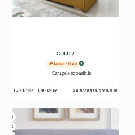
GOLD 2
?
📦 Livrare ~10 zile
Canapele extensibile
Acest
Selectează opțiunile
1,694.48
lei
–
1,863.93
lei
produs
Interval
are
de
mai
prețuri:
multe
1,694.48lei
variații.
până
Opțiunile
la
pot
1,863.93lei
fi
alese