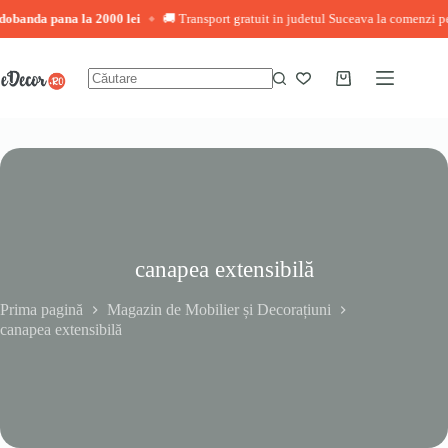
ana la 2000 lei
🚚 Transport gratuit in judetul Suceava la comenzi peste 3.000 
◆
Sari
la
conținut
Coș
Niciun
de
rezultat
cumpărături
canapea extensibilă
Prima pagină
Magazin de Mobilier și Decorațiuni
canapea extensibilă