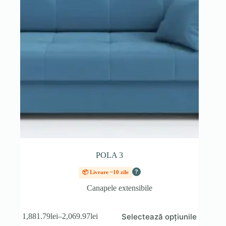
pagina
produsului.
POLA 3
?
📦 Livrare ~10 zile
Canapele extensibile
Acest
Selectează opțiunile
1,881.79
lei
–
2,069.97
lei
produs
Interval