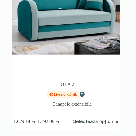
TOLA 2
?
📦 Livrare ~10 zile
Canapele extensibile
Acest
Selectează opțiunile
1,629.14
lei
–
1,792.06
lei
produs
Interval
are
de
mai
prețuri: