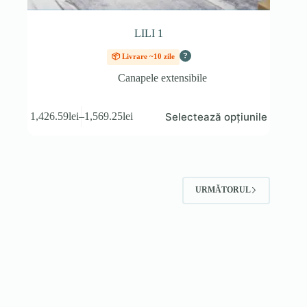
LILI 1
?
📦 Livrare ~10 zile
Canapele extensibile
Acest
Selectează opțiunile
1,426.59
lei
–
1,569.25
lei
produs
Interval
are
de
mai
prețuri:
multe
1,426.59lei
variații.
până
Opțiunile
la
URMĂTORUL
pot
1,569.25lei
fi
alese
în
pagina
produsului.