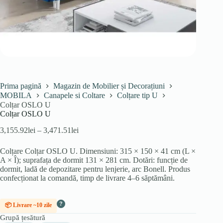
Prima pagină
Magazin de Mobilier și Decorațiuni
MOBILA
Canapele si Coltare
Colțare tip U
Colțar OSLO U
Colțar OSLO U
Interval
3,155.92
lei
–
3,471.51
lei
de
prețuri:
Colțare Colțar OSLO U. Dimensiuni: 315 × 150 × 41 cm (L ×
3,155.92lei
A × Î); suprafața de dormit 131 × 281 cm. Dotări: funcție de
până
dormit, ladă de depozitare pentru lenjerie, arc Bonell. Produs
la
confecționat la comandă, timp de livrare 4–6 săptămâni.
3,471.51lei
?
📦 Livrare ~10 zile
Grupă țesătură