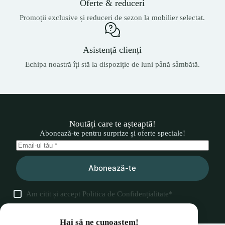
Oferte & reduceri
Promoții exclusive și reduceri de sezon la mobilier selectat.
Asistență clienți
Echipa noastră îți stă la dispoziție de luni până sâmbătă.
Noutăți care te așteaptă!
Abonează-te pentru surprize și oferte speciale!
Abonează-te
Am citit și accept
Politica de Confidențialitate
*
Hai să ne cunoaștem!