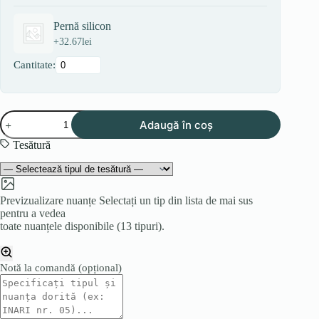
Pernă silicon
+
32.67
lei
Cantitate:
Cantitate
Adaugă în coș
Colțar
OSLO
Tesătură
U
Previzualizare nuanțe
Selectați un tip din lista de mai sus
pentru a vedea
toate nuanțele disponibile (13 tipuri).
Notă la comandă
(opțional)