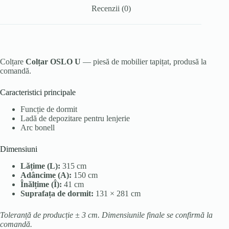
Recenzii (0)
Colțare
Colțar OSLO U
— piesă de mobilier tapițat, produsă la
comandă.
Caracteristici principale
Funcție de dormit
Ladă de depozitare pentru lenjerie
Arc bonell
Dimensiuni
Lățime (L):
315 cm
Adâncime (A):
150 cm
Înălțime (Î):
41 cm
Suprafața de dormit:
131 × 281 cm
Toleranță de producție ± 3 cm. Dimensiunile finale se confirmă la
comandă.