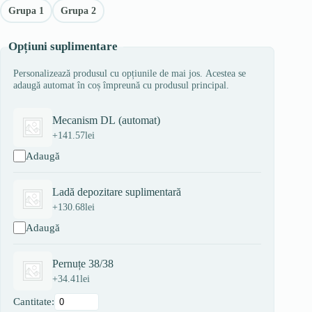
Grupa 1
Grupa 2
Opțiuni suplimentare
Personalizează produsul cu opțiunile de mai jos. Acestea se
adaugă automat în coș împreună cu produsul principal.
Mecanism DL (automat)
+
141.57
lei
Adaugă
Ladă depozitare suplimentară
+
130.68
lei
Adaugă
Pernuțe 38/38
+
34.41
lei
Cantitate: