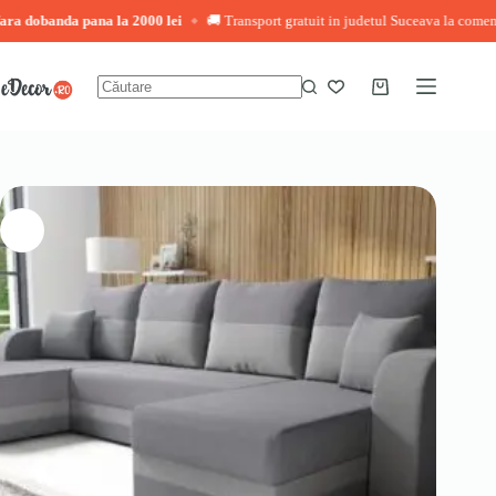
a dobanda pana la 2000 lei
🚚 Transport gratuit in judetul Suceava la comenzi p
◆
Sari
la
conținut
Coș
Niciun
de
rezultat
cumpărături