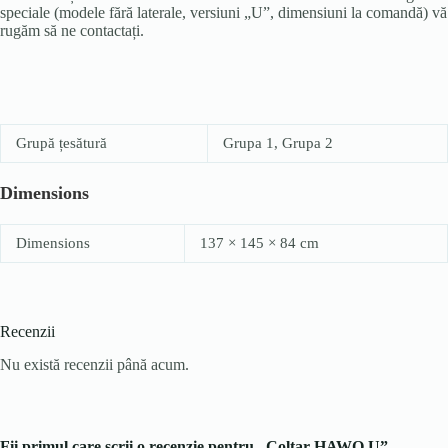
speciale (modele fără laterale, versiuni „U”, dimensiuni la comandă) vă
rugăm să ne contactați.
Grupă țesătură
Grupa 1, Grupa 2
Dimensions
Dimensions
137 × 145 × 84 cm
Recenzii
Nu există recenzii până acum.
Fii primul care scrii o recenzie pentru „Colțar HAWO U”