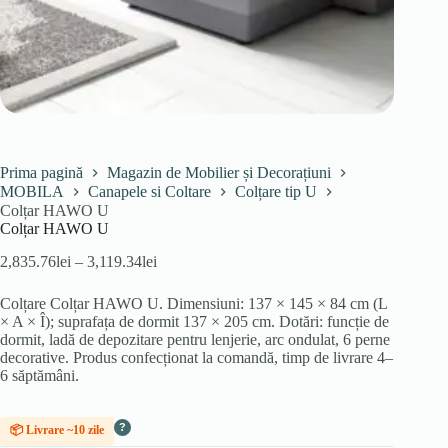
Prima pagină
Magazin de Mobilier și Decorațiuni
MOBILA
Canapele si Coltare
Colțare tip U
Colțar HAWO U
Colțar HAWO U
Interval
2,835.76
lei
–
3,119.34
lei
de
prețuri:
Colțare Colțar HAWO U. Dimensiuni: 137 × 145 × 84 cm (L
2,835.76lei
× A × Î); suprafața de dormit 137 × 205 cm. Dotări: funcție de
până
dormit, ladă de depozitare pentru lenjerie, arc ondulat, 6 perne
la
decorative. Produs confecționat la comandă, timp de livrare 4–
3,119.34lei
6 săptămâni.
?
📦 Livrare ~10 zile