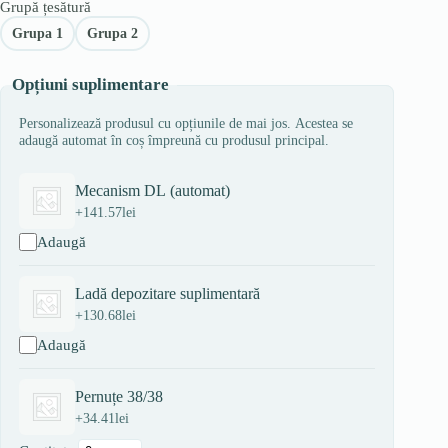
Grupă țesătură
Grupa 1
Grupa 2
Opțiuni suplimentare
Personalizează produsul cu opțiunile de mai jos. Acestea se
adaugă automat în coș împreună cu produsul principal.
Mecanism DL (automat)
+
141.57
lei
Adaugă
Ladă depozitare suplimentară
+
130.68
lei
Adaugă
Pernuțe 38/38
+
34.41
lei