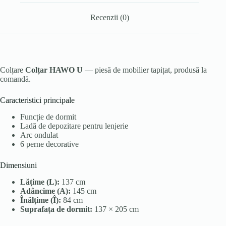
Recenzii (0)
Colțare
Colțar HAWO U
— piesă de mobilier tapițat, produsă la
comandă.
Caracteristici principale
Funcție de dormit
Ladă de depozitare pentru lenjerie
Arc ondulat
6 perne decorative
Dimensiuni
Lățime (L):
137 cm
Adâncime (A):
145 cm
Înălțime (Î):
84 cm
Suprafața de dormit:
137 × 205 cm