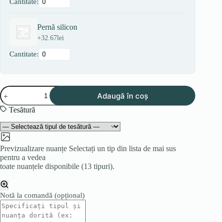
Cantitate:
Pernă silicon
+
32.67
lei
Cantitate:
Cantitate
Adaugă în coș
Colțar
HAWO
Tesătură
U
Previzualizare nuanțe
Selectați un tip din lista de mai sus
pentru a vedea
toate nuanțele disponibile (13 tipuri).
Notă la comandă
(opțional)