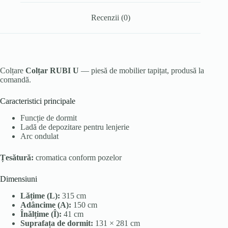
Recenzii (0)
Colțare
Colțar RUBI U
— piesă de mobilier tapițat, produsă la
comandă.
Caracteristici principale
Funcție de dormit
Ladă de depozitare pentru lenjerie
Arc ondulat
Țesătură:
cromatica conform pozelor
Dimensiuni
Lățime (L):
315 cm
Adâncime (A):
150 cm
Înălțime (Î):
41 cm
Suprafața de dormit:
131 × 281 cm