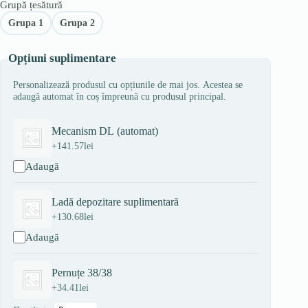
Grupă țesătură
Grupa 1
Grupa 2
Opțiuni suplimentare
Personalizează produsul cu opțiunile de mai jos. Acestea se
adaugă automat în coș împreună cu produsul principal.
Mecanism DL (automat)
+
141.57
lei
Adaugă
Ladă depozitare suplimentară
+
130.68
lei
Adaugă
Pernuțe 38/38
+
34.41
lei