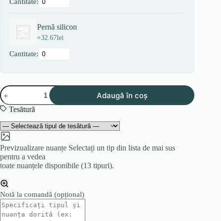
Cantitate:
Pernă silicon
+
32.67
lei
Cantitate:
Cantitate
Adaugă în coș
Colțar
RUBI
Tesătură
U
Previzualizare nuanțe
Selectați un tip din lista de mai sus
pentru a vedea
toate nuanțele disponibile (13 tipuri).
Notă la comandă
(opțional)