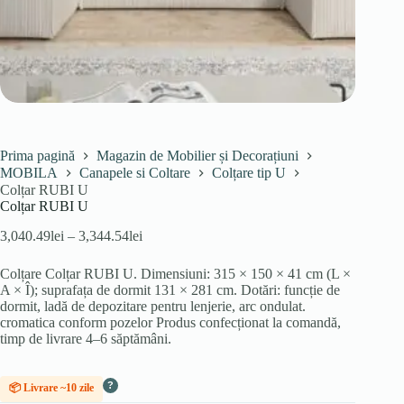
Prima pagină
Magazin de Mobilier și Decorațiuni
MOBILA
Canapele si Coltare
Colțare tip U
Colțar RUBI U
Colțar RUBI U
Interval
3,040.49
lei
–
3,344.54
lei
de
prețuri:
Colțare Colțar RUBI U. Dimensiuni: 315 × 150 × 41 cm (L ×
3,040.49lei
A × Î); suprafața de dormit 131 × 281 cm. Dotări: funcție de
până
dormit, ladă de depozitare pentru lenjerie, arc ondulat.
la
cromatica conform pozelor Produs confecționat la comandă,
3,344.54lei
timp de livrare 4–6 săptămâni.
?
📦 Livrare ~10 zile