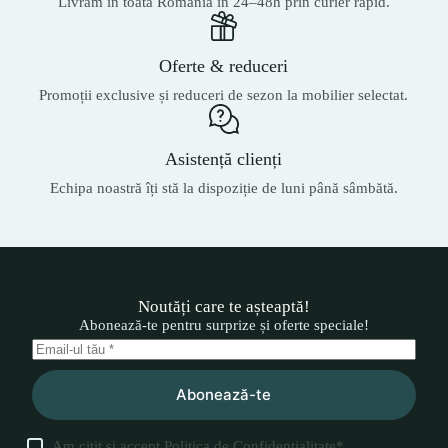
Livrăm în toată România în 24–48h prin curier rapid.
Oferte & reduceri
Promoții exclusive și reduceri de sezon la mobilier selectat.
Asistență clienți
Echipa noastră îți stă la dispoziție de luni până sâmbătă.
Noutăți care te așteaptă!
Abonează-te pentru surprize și oferte speciale!
Abonează-te
Am citit și accept
Politica de Confidențialitate
*