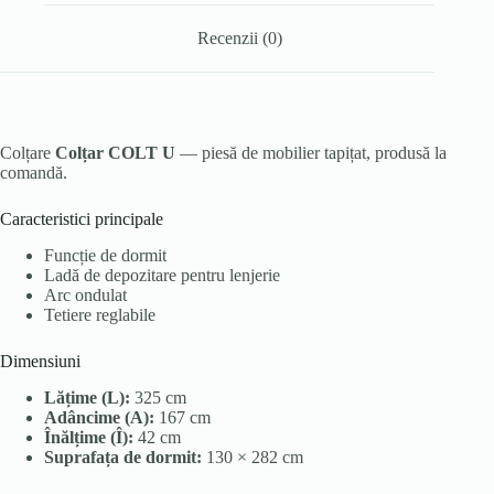
Recenzii (0)
Colțare
Colțar COLT U
— piesă de mobilier tapițat, produsă la
comandă.
Caracteristici principale
Funcție de dormit
Ladă de depozitare pentru lenjerie
Arc ondulat
Tetiere reglabile
Dimensiuni
Lățime (L):
325 cm
Adâncime (A):
167 cm
Înălțime (Î):
42 cm
Suprafața de dormit:
130 × 282 cm