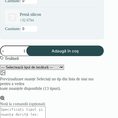
Cantitate:
Pernă silicon
+
32.67
lei
Cantitate:
Cantitate
Adaugă în coș
Colțar
COLT
Tesătură
U
Previzualizare nuanțe
Selectați un tip din lista de mai sus
pentru a vedea
toate nuanțele disponibile (13 tipuri).
Notă la comandă
(opțional)