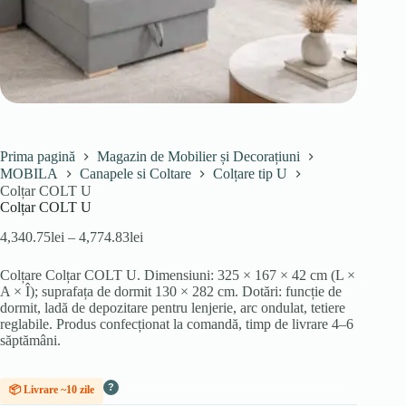
Prima pagină
Magazin de Mobilier și Decorațiuni
MOBILA
Canapele si Coltare
Colțare tip U
Colțar COLT U
Colțar COLT U
Interval
4,340.75
lei
–
4,774.83
lei
de
prețuri:
Colțare Colțar COLT U. Dimensiuni: 325 × 167 × 42 cm (L ×
4,340.75lei
A × Î); suprafața de dormit 130 × 282 cm. Dotări: funcție de
până
dormit, ladă de depozitare pentru lenjerie, arc ondulat, tetiere
la
reglabile. Produs confecționat la comandă, timp de livrare 4–6
4,774.83lei
săptămâni.
?
📦 Livrare ~10 zile