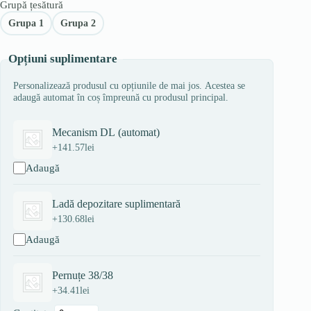
Grupă țesătură
Grupa 1
Grupa 2
Opțiuni suplimentare
Personalizează produsul cu opțiunile de mai jos. Acestea se
adaugă automat în coș împreună cu produsul principal.
Mecanism DL (automat)
+
141.57
lei
Adaugă
Ladă depozitare suplimentară
+
130.68
lei
Adaugă
Pernuțe 38/38
+
34.41
lei