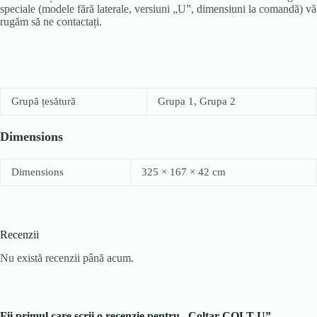
speciale (modele fără laterale, versiuni „U”, dimensiuni la comandă) vă
rugăm să ne contactați.
Grupă țesătură
Grupa 1, Grupa 2
Dimensions
Dimensions
325 × 167 × 42 cm
Recenzii
Nu există recenzii până acum.
Fii primul care scrii o recenzie pentru „Colțar COLT U”