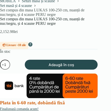
MOBILA
Seturi masă și scaune
Set masă și 4 scaune
Set compus din masa LUKAS 100-250 cm, nuanță de
nuc/negru, și 4 scaune PERU negre
Set compus din masa LUKAS 100-250 cm, nuanță de
nuc/negru, și 4 scaune PERU negre
2,152.98
lei
?
📦 Livrare ~10 zile
În stoc
Cantitate
Adaugă în coș
Set
compus
din
masa
LUKAS
100-
250
cm,
nuanță
Plata în 6-60 rate, dobândă fixă
de
nuc/negru,
Finalizează comanda acum!