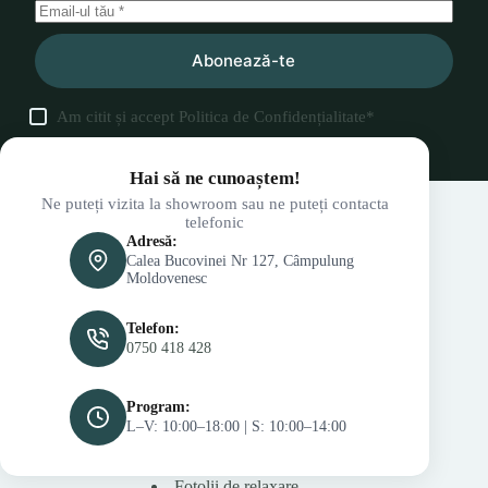
Abonează-te
Am citit și accept
Politica de Confidențialitate
*
Hai să ne cunoaștem!
Ne puteți vizita la showroom sau ne puteți contacta
telefonic
Adresă:
Calea Bucovinei Nr 127, Câmpulung
Moldovenesc
Telefon:
0750 418 428
Program:
L–V: 10:00–18:00 | S: 10:00–14:00
Fotolii de relaxare