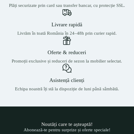
Plăți securizate prin card sau transfer bancar, cu protecție SSL.
Livrare rapidă
Livrăm în toată România în 24–48h prin curier rapid.
Oferte & reduceri
Promoții exclusive și reduceri de sezon la mobilier selectat.
Asistență clienți
Echipa noastră îți stă la dispoziție de luni până sâmbătă.
Noutăți care te așteaptă!
Abonează-te pentru surprize și oferte speciale!