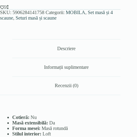
și
4
scaune
SKU:
5906284141758
Categorii:
MOBILA
,
Set masă și 4
PERU
scaune
,
Seturi masă și scaune
negre
Descriere
Informații suplimentare
Recenzii (0)
Cotieră:
Nu
Masă extensibilă:
Da
Forma mesei:
Masă rotundă
Stilul interior:
Loft