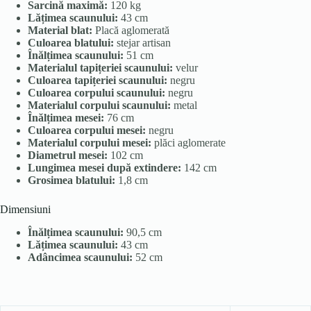
Sarcină maximă:
120 kg
Lățimea scaunului:
43 cm
Material blat:
Placă aglomerată
Culoarea blatului:
stejar artisan
Înălțimea scaunului:
51 cm
Materialul tapițeriei scaunului:
velur
Culoarea tapițeriei scaunului:
negru
Culoarea corpului scaunului:
negru
Materialul corpului scaunului:
metal
Înălțimea mesei:
76 cm
Culoarea corpului mesei:
negru
Materialul corpului mesei:
plăci aglomerate
Diametrul mesei:
102 cm
Lungimea mesei după extindere:
142 cm
Grosimea blatului:
1,8 cm
Dimensiuni
Înălțimea scaunului:
90,5 cm
Lățimea scaunului:
43 cm
Adâncimea scaunului:
52 cm