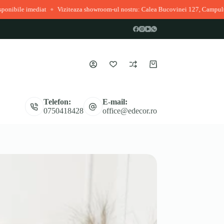
teaza showroom-ul nostru: Calea Bucovinei 127, Campulung Moldovenesc
Plat
◆
Coș
de
cumpărături
Telefon:
E-mail:
0750418428
office@edecor.ro