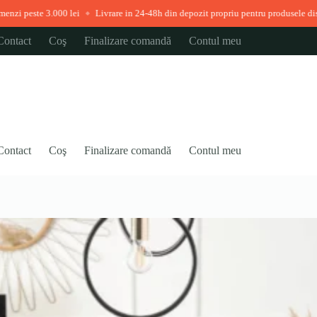
Livrare in 24-48h din depozit propriu pentru produsele disponibile imediat
Vizi
◆
Contact
Coş
Finalizare comandă
Contul meu
Contact
Coş
Finalizare comandă
Contul meu