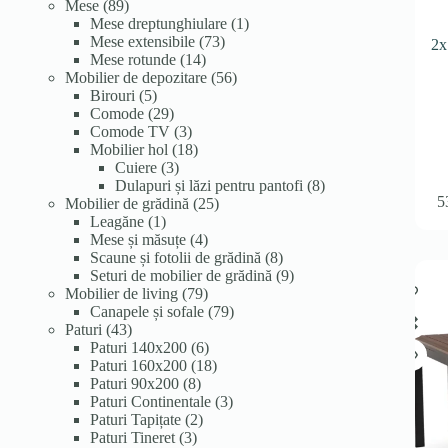
89
produse
produse
Mese
89
de
1
Mese dreptunghiulare
1
produse
73
produs
Mese extensibile
73
2x
14
de
Mese rotunde
14
produse
produse
56
Mobilier de depozitare
56
5
de
Birouri
5
produse
29
produse
Comode
29
de
3
Comode TV
3
produse
produse
18
Mobilier hol
18
3
produse
Cuiere
3
produse
8
Dulapuri și lăzi pentru pantofi
8
5
25
produse
Mobilier de grădină
25
1
de
Leagăne
1
produs
4
produse
Mese și măsuțe
4
produse
8
Scaune și fotolii de grădină
8
produse
9
Seturi de mobilier de grădină
9
79
produse
Mobilier de living
79
de
79
Canapele și sofale
79
43
produse
de
Paturi
43
de
6
produse
Paturi 140x200
6
produse
produse
18
Paturi 160x200
18
8
produse
Paturi 90x200
8
produse
3
Paturi Continentale
3
2
produse
Paturi Tapițate
2
3
produse
Paturi Tineret
3