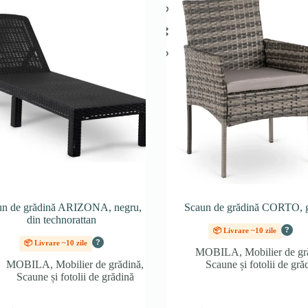
un de grădină ARIZONA, negru,
Scaun de grădină CORTO, g
din technorattan
?
📦 Livrare ~10 zile
?
📦 Livrare ~10 zile
MOBILA
,
Mobilier de gr
MOBILA
,
Mobilier de grădină
,
Scaune și fotolii de gră
Scaune și fotolii de grădină