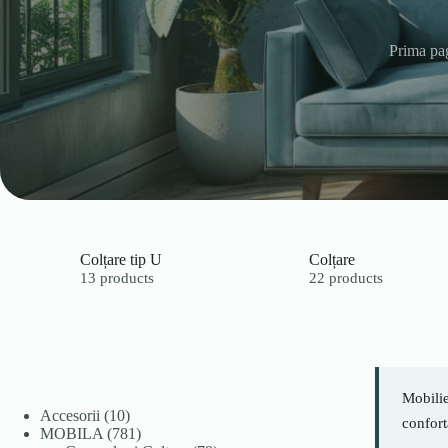
Prima pa
Colțare tip U
Colțare
13 products
22 products
Mobilie
10
Accesorii
10
conforta
produse
781
MOBILA
781