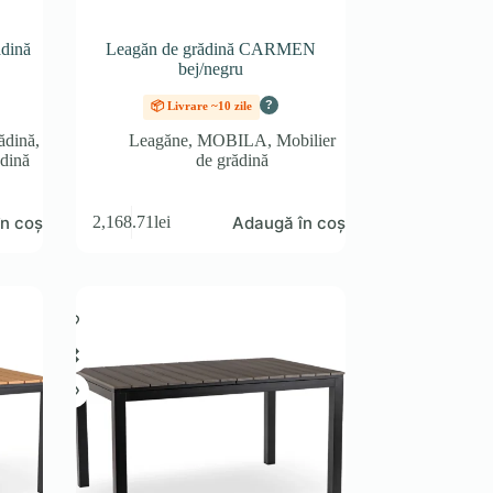
dină
Leagăn de grădină CARMEN
bej/negru
?
📦 Livrare ~10 zile
ădină
,
Leagăne
,
MOBILA
,
Mobilier
ădină
de grădină
n coș
Adaugă în coș
2,168.71
lei