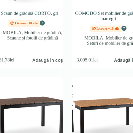
 Scaun de grădină CORTO, gri
COMODO Set mobilier de gră
maro/gri
?
📦 Livrare ~10 zile
?
📦 Livrare ~10 zile
MOBILA
,
Mobilier de grădină
,
Scaune și fotolii de grădină
MOBILA
,
Mobilier de gr
Seturi de mobilier de gr
Adaugă în coș
Adaugă î
31.78
lei
3,005.01
lei