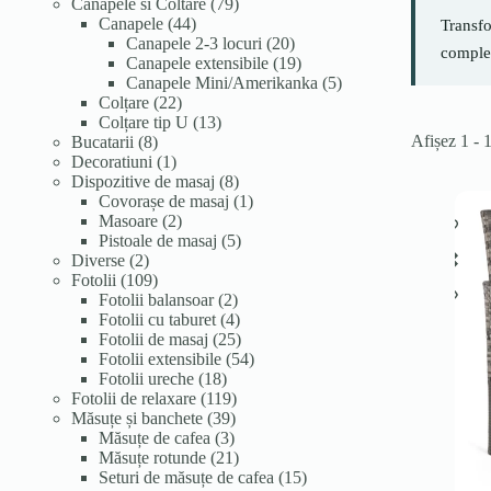
de
79
Canapele si Coltare
79
produse
44
de
Canapele
44
Transfo
de
produse
20
Canapele 2-3 locuri
20
complet
produse
de
19
Canapele extensibile
19
produse
produse
5
Canapele Mini/Amerikanka
5
22
produse
Colțare
22
de
13
Colțare tip U
13
Afișez 1 - 
8
produse
produse
Bucatarii
8
produse
1
Decoratiuni
1
produs
8
Dispozitive de masaj
8
produse
1
Covorașe de masaj
1
2
produs
Masoare
2
produse
5
Pistoale de masaj
5
2
produse
Diverse
2
produse
109
Fotolii
109
produse
2
Fotolii balansoar
2
produse
4
Fotolii cu taburet
4
produse
25
Fotolii de masaj
25
de
54
Fotolii extensibile
54
18
produse
de
Fotolii ureche
18
produse
119
produse
Fotolii de relaxare
119
39
produse
Măsuțe și banchete
39
3
de
Măsuțe de cafea
3
produse
produse
21
Măsuțe rotunde
21
de
15
Seturi de măsuțe de cafea
15