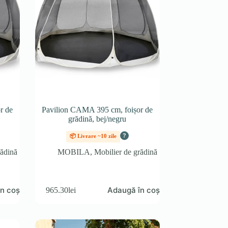
r de
Pavilion CAMA 395 cm, foișor de
grădină, bej/negru
?
📦 Livrare ~10 zile
rădină
MOBILA
,
Mobilier de grădină
n coș
Adaugă în coș
965.30
lei