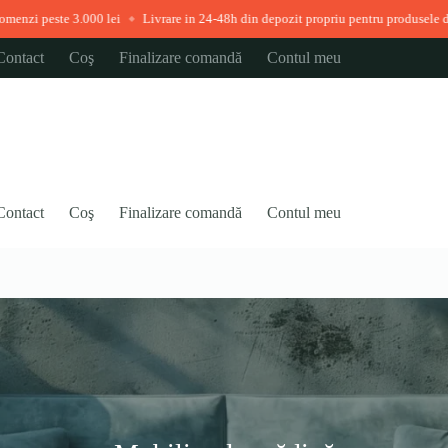
ste 3.000 lei
Livrare in 24-48h din depozit propriu pentru produsele disponibil
◆
Contact
Coş
Finalizare comandă
Contul meu
Contact
Coş
Finalizare comandă
Contul meu