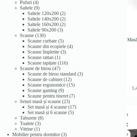
4
produse
Pufuri
4
produse
9
Saltele
9
produse
2
Saltele 120x200
2
produse
2
Saltele 140x200
2
produse
2
Saltele 160x200
2
3
produse
Saltele 90x200
3
130
produse
Scaune
130
Masă
de
5
Scaune curbate
5
produse
produse
4
Scaune din ecopiele
4
3
produse
Scaune împletite
3
1
produse
Scaune rattan
1
produs
116
Scaune tapițate
116
47
produse
Scaune de birou
47
de
3
Scaune de birou standard
3
produse
12
produse
Scaune de cabinet
12
produse
15
Scaune ergonomice
15
1,
9
produse
Scaune gaming
9
produse
7
Scaune pentru tineret
7
23
produse
Seturi masă și scaune
23
de
17
Set masă și 4 scaune
17
produse
5
produse
Set masă și 6 scaune
5
8
produse
Taburete
8
3
produse
Toalete
3
1
produse
Vitrine
1
produs
3
Mobilier pentru dormitor
3