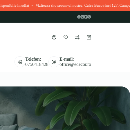
e imediat
Viziteaza showroom-ul nostru: Calea Bucovinei 127, Campulung Mo
◆
Coș
de
cumpărături
Telefon:
E-mail:
0750418428
office@edecor.ro