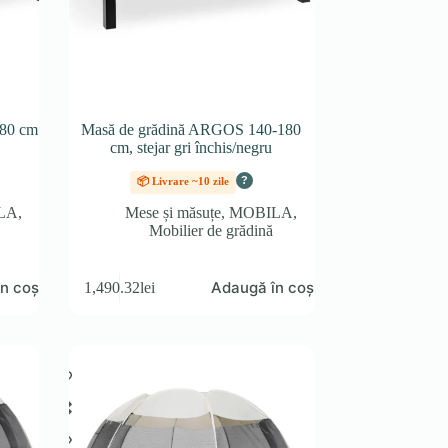
80 cm
Masă de grădină ARGOS 140-180
cm, stejar gri închis/negru
?
📦 Livrare ~10 zile
LA
,
Mese și măsuțe
,
MOBILA
,
Mobilier de grădină
n coș
Adaugă în coș
1,490.32
lei