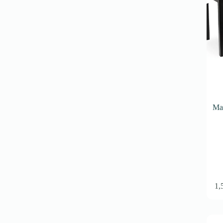
produse
Ma
1,