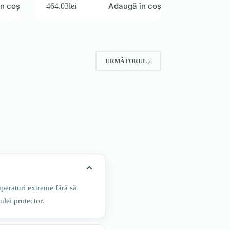
n coș
Adaugă în coș
464.03
lei
URMĂTORUL
mperaturi extreme fără să
ulei protector.