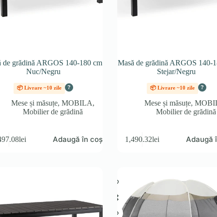
 de grădină ARGOS 140-180 cm
Masă de grădină ARGOS 140-1
Nuc/Negru
Stejar/Negru
?
?
📦 Livrare ~10 zile
📦 Livrare ~10 zile
Mese și măsuțe
,
MOBILA
,
Mese și măsuțe
,
MOBI
Mobilier de grădină
Mobilier de grădină
Adaugă în coș
Adaugă î
497.08
lei
1,490.32
lei