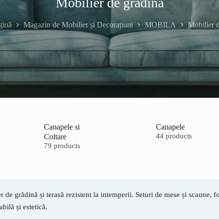
Mobilier de grădină
gină
Magazin de Mobilier și Decorațiuni
MOBILA
Mobilier 
Canapele si
Canapele
Coltare
44 products
79 products
r de grădină și terasă rezistent la intemperii. Seturi de mese și scaune, f
bilă și estetică.