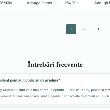
Adaugă în coș
Adaugă î
96.90
lei
254.02
lei
1
2
3
Întrebări frecvente
zistent pentru mobilierul de grădină?
) și aluminiul sunt cele mai durabile opțiuni — rezistă la UV, ploaie și te
 Lemnul de teak sau acacia sunt elegante dar necesită tratament anual cu 