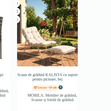
ri
Scaun de grădină KALISTA cu suport
pentru picioare, bej
?
📦 Livrare ~10 zile
ădină
,
dină
MOBILA
,
Mobilier de grădină
,
Scaune și fotolii de grădină