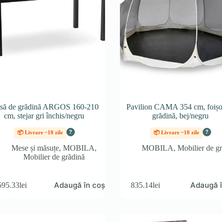
să de grădină ARGOS 160-210
Pavilion CAMA 354 cm, foișo
cm, stejar gri închis/negru
grădină, bej/negru
?
?
📦 Livrare ~10 zile
📦 Livrare ~10 zile
Mese și măsuțe
,
MOBILA
,
MOBILA
,
Mobilier de g
Mobilier de grădină
Adaugă în coș
Adaugă î
595.33
lei
835.14
lei