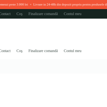
00 lei
Livrare in 24-48h din depozit propriu pentru produsele disponibile imedi
◆
Contact
Coş
Finalizare comandă
Contul meu
Contact
Coş
Finalizare comandă
Contul meu