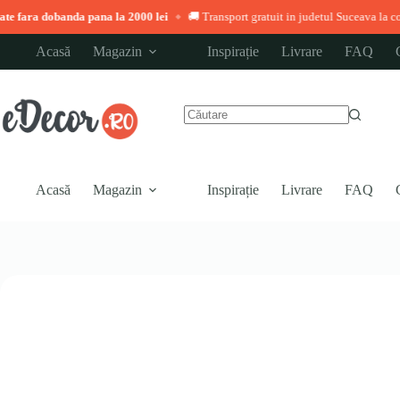
da pana la 2000 lei
🚚 Transport gratuit in judetul Suceava la comenzi peste 3.0
◆
Sari
Acasă
Magazin
Inspirație
Livrare
FAQ
la
conținut
Niciun
rezultat
Acasă
Magazin
Inspirație
Livrare
FAQ