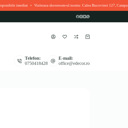
at
Viziteaza showroom-ul nostru: Calea Bucovinei 127, Campulung Moldoven
◆
Coș
de
cumpărături
Telefon:
E-mail:
0750418428
office@edecor.ro